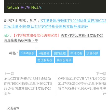
..........................................
Upload
:
94.76
Mbit
/
s
别的路由测试，参考：
KT服务器/美国KT/100M优化直连/非CN2
GIA/流量不限/默认5IP/便宜特价美国独立服务器测评
AD：
【VPS/独立服务器代购哪家强】
需要VPS/云主机/独立服务器
请直接去易秋网络下单
标签：
100M独享
kt服务器
国内直连
年付优惠
流量不限
特价服务器
美国服务器
上一篇
下一篇
cera/G口直连/电信163/联通移动
OVH新加坡/OVH VPS/1核2G/新
直连/1000M独享/流量不限/20TB
加坡VPS/250M带宽/流量不限/抗
SSD/美国洛杉矶G口独立服务器
攻击VPS/8个机房/OVH服务器测
测评
评
相关推荐