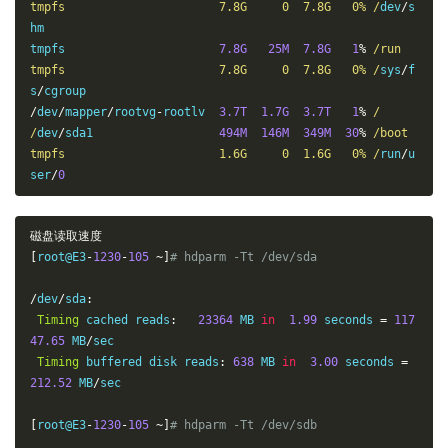
tmpfs                      7.8G     0  7.8G   0% /
dev
/
s
hm

tmpfs                      
7.8G
25M
7.8G
1
%
/run

tmpfs                      7.8G     0  7.8G   0% /
sys
/
f
s
/
/
dev
/
mapper
/
rootvg
-
rootlv  
3.7T
1.7G
3.7T
1
%
/

/
dev
/
sda1                  
494M
146M
349M
30
%
/boot

tmpfs                      1.6G     0  1.6G   0% /
run
/
u
ser
/
0
磁盘读取速度
[
root@E3
-
1230
-
105
~]
# hdparm -Tt /dev/sda
/
dev
/
sda
:
Timing
 cached reads
:
23364
 MB 
in
1.99
 seconds 
=
117
47.65
 MB
/
sec

Timing
 buffered disk reads
:
638
 MB 
in
3.00
 seconds 
=
212.52
 MB
/
sec

[
root@E3
-
1230
-
105
~]
# hdparm -Tt /dev/sdb