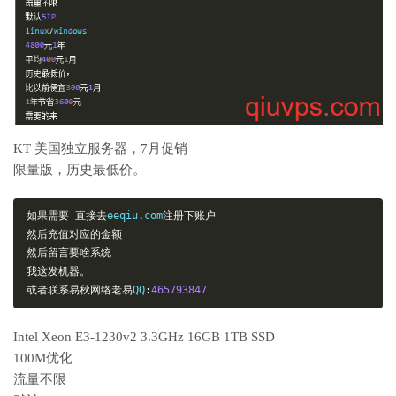
KT 美国独立服务器，7月促销
限量版，历史最低价。
如果需要
直接去
eeqiu
.
com
注册下账户
然后充值对应的金额
然后留言要啥系统
我这发机器。
或者联系易秋网络老易
QQ
:
465793847
Intel Xeon E3-1230v2 3.3GHz 16GB 1TB SSD
100M优化
流量不限