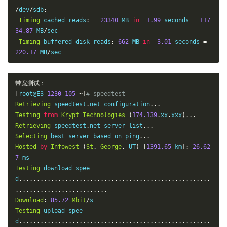
/
dev
/
sdb
:
Timing
 cached reads
:
23340
 MB 
in
1.99
 seconds 
=
117
34.87
 MB
/
sec

Timing
 buffered disk reads
:
662
 MB 
in
3.01
 seconds 
=
220.17
 MB
/
sec
带宽测试：
[
root@E3
-
1230
-
105
~]
# speedtest
Retrieving
 speedtest
.
net configuration
...
Testing
from
Krypt
Technologies
(
174.139
.
xx
.
xxx
)...
Retrieving
 speedtest
.
net server list
...
Selecting
 best server based on ping
...
Hosted
by
Infowest
(
St
.
George
,
 UT
)
[
1391.65
 km
]:
26.62
7
Testing
 download spee
d
......................................................
..........................
Download
:
85.72
Mbit
/
Testing
 upload spee
d
......................................................