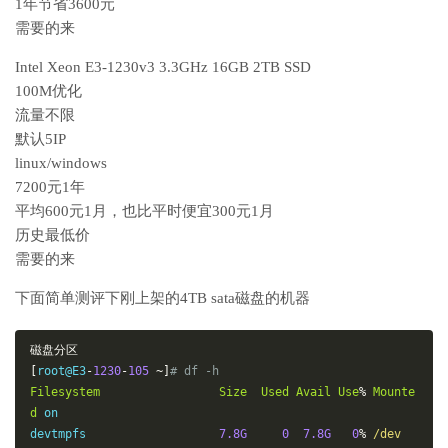
1年节省3600元
需要的来
Intel Xeon E3-1230v3 3.3GHz 16GB 2TB SSD
100M优化
流量不限
默认5IP
linux/windows
7200元1年
平均600元1月，也比平时便宜300元1月
历史最低价
需要的来
下面简单测评下刚上架的4TB sata磁盘的机器
磁盘分区
[
root@E3
-
1230
-
105
~]
# df -h
Filesystem
Size
Used
Avail
Use
%
Mounte
d
 on

devtmpfs                   
7.8G
0
7.8G
0
%
/dev
