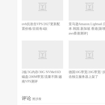
ovh抗攻击VPS/2027更新配
亚马逊Amazon.Lightsail.
置价格/目前有4款
本.韩国.新加坡.香港[新
aws香港测评]
2核/3G内存/30G NVMeSSD
德国10G带宽/20G带宽/ 
磁盘/200M带宽/流量不限/越
击独立服务器上架了
南VPS测评
评论
抢沙发