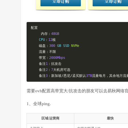
配置
内存：
48GB
    CPU
：
12
核
磁盘：
300
 GB SSD 
NVMe
流量：不限
带宽：
2000Mbps
备注
1
：抗攻击
备注
2
：
7
大机房可选
备注
3
：新加坡/悉尼/孟买默认
3TB
流量每月，其余地方流
需要ovh配置高带宽大/抗攻击的朋友可以去易秋网络
1、全球ping.
区域/运营商
最快