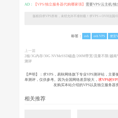
AD：
【VPS/独立服务器代购哪家强】
需要VPS/云主机
版权归求VPS所有，未经允许不准转载！
求VPS
»
OVH法国/O
标签：
ovh
ovh VPS
便宜V
上一篇
2核/3G内存/30G NVMeSSD磁盘/200M带宽/流量不限/越南
测评
【声明】：求VPS，易秋网络旗下专业VPS测评站，主
单测评，仅供参考。因为全国网络差异较大，
求VPS的V
友购买本站介绍的VPS以及独立服务器
相关推荐