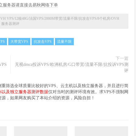
/独立服务器请直接去易秋网络下单
VH VPS/12核48G/法国VPS/2000M带宽/流量不限/抗攻击VPS/8个机房/OVH
服务器测评
PS
大带宽VPS
抗攻击VPS
流量不限
下一篇
VPS
无视dmca投诉VPS/欧洲机房/G口带宽/流量不限/抗投诉VPS测
评
要侧重筛选全球质量比较好的VPS、云主机以及独立服务器，并且进行简
PS以及独立服务器测评数据
仅对当时的测评环境有效。求VPS不强制网
资源，如果网友购买了本站介绍的资源，风险自担！