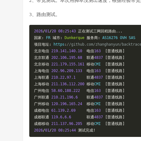
2、带宽测试。本次用脚本没测出速度，根据经验带宽
3、路由测试。
2026
/
01
/
20
08
:
25
:
43
正在测试三网回程路由...
国家:
 FR 
城市:
Dunkerque
服务商:
项目地址:
 https
:
//github.com/zhanghanyun/backtrac
北京电信
219.141
.
140.10
电信
163
[普通线路]
北京联通
202.106
.
195.68
联通
4837
[普通线路]
北京移动
221.179
.
155.161
移动
CMI  
[普通线路]
上海电信
202.96
.
209.133
电信
163
[普通线路]
上海联通
210.22
.
97.1
联通
4837
[普通线路]
上海移动
211.136
.
112.200
移动
CMI  
[普通线路]
广州电信
58.60
.
188.222
电信
163
[普通线路]
广州联通
210.21
.
196.6
联通
4837
[普通线路]
广州移动
120.196
.
165.24
移动
CMI  
[普通线路]
成都电信
61.139
.
2.69
电信
163
[普通线路]
成都联通
119.6
.
6.6
联通
4837
[普通线路]
成都移动
211.137
.
96.205
移动
CMI  
[普通线路]
2026
/
01
/
20
08
:
25
:
44
测试完成!