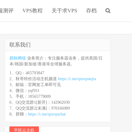
服测评
VPS教程
关于求VPS
存档
联系我们
易秋网络
业务简介：专注服务器业务，提供美国/日
本/韩国/新加坡/香港等全球服务器。
1、QQ：465793847
2、秋哥特价活动主机频道
https://t.me/qiuvpstejia
3、邮箱：官网发工单即可见
4、微信：yqf911
5、手机：18565779009
6、QQ交流群1[新开]：142962030
7、QQ交流群2[未满]：970166989
8、群聊：
https://t.me/qiuvpschat
平民云主机