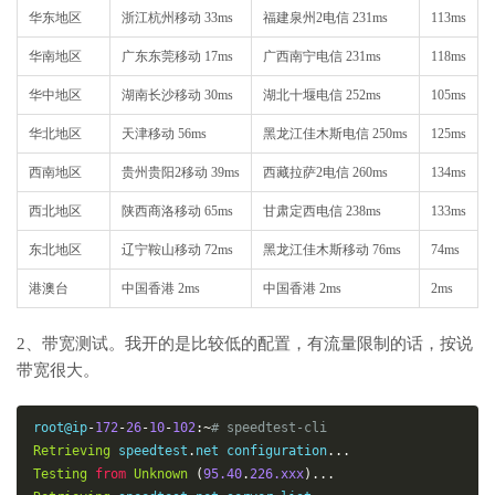
华东地区
浙江杭州移动 33ms
福建泉州2电信 231ms
113ms
华南地区
广东东莞移动 17ms
广西南宁电信 231ms
118ms
华中地区
湖南长沙移动 30ms
湖北十堰电信 252ms
105ms
华北地区
天津移动 56ms
黑龙江佳木斯电信 250ms
125ms
西南地区
贵州贵阳2移动 39ms
西藏拉萨2电信 260ms
134ms
西北地区
陕西商洛移动 65ms
甘肃定西电信 238ms
133ms
东北地区
辽宁鞍山移动 72ms
黑龙江佳木斯移动 76ms
74ms
港澳台
中国香港 2ms
中国香港 2ms
2ms
2、带宽测试。我开的是比较低的配置，有流量限制的话，按说
带宽很大。
root@ip
-
172
-
26
-
10
-
102
:~
# speedtest-cli
Retrieving
 speedtest
.
net configuration
...
Testing
from
Unknown
(
95.40
.
226.xxx
)...