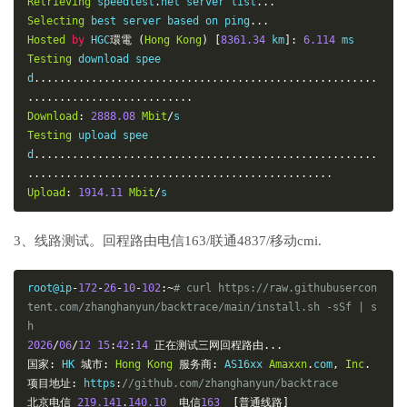
Retrieving
 speedtest
.
net server list
...
Selecting
 best server based on ping
...
Hosted
by
 HGC
環電
(
Hong
Kong
)
[
8361.34
 km
]:
6.114
Testing
 download spee
d
......................................................
..........................
Download
:
2888.08
Mbit
/
Testing
 upload spee
d
......................................................
................................................
Upload
:
1914.11
Mbit
/
s
3、线路测试。回程路由电信163/联通4837/移动cmi.
root@ip
-
172
-
26
-
10
-
102
:~
# curl https://raw.githubusercon
tent.com/zhanghanyun/backtrace/main/install.sh -sSf | s
h
2026
/
06
/
12
15
:
42
:
14
正在测试三网回程路由...
国家:
 HK 
城市:
Hong
Kong
服务商:
 AS16xx 
Amaxxn
.
com
,
Inc
.
项目地址:
 https
:
//github.com/zhanghanyun/backtrace
北京电信
219.141
.
140.10
电信
163
[普通线路]