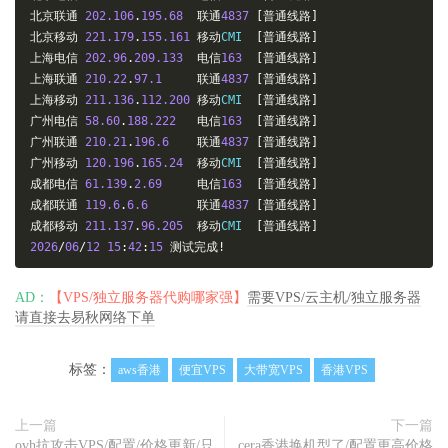
北京联通
202.106
.
195.68
联通
4837
[普通线路]
北京移动
221.179
.
155.161
移动
CMI  
[普通线路]
上海电信
202.96
.
209.133
电信
163
[普通线路]
上海联通
210.22
.
97.1
联通
4837
[普通线路]
上海移动
211.136
.
112.200
移动
CMI  
[普通线路]
广州电信
58.60
.
188.222
电信
163
[普通线路]
广州联通
210.21
.
196.6
联通
4837
[普通线路]
广州移动
120.196
.
165.24
移动
CMI  
[普通线路]
成都电信
61.139
.
2.69
电信
163
[普通线路]
成都联通
119.6
.
6.6
联通
4837
[普通线路]
成都移动
211.137
.
96.205
移动
CMI  
[普通线路]
2026
/
06
/
12
15
:
42
:
15
测试完成!
AD：
【VPS/独立服务器代购哪家强】
需要VPS/云主机/独立服务器
请直接去易秋网络下单
标签：
aws香港
便宜VPS
大带宽VPS
香港VPS
上一篇
下一篇
ovh抗攻击VPS/配置/价格更新/只
cera香港换机型了/配置更高价格