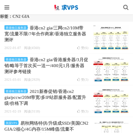
标签：CN2 GIA
香港cn2 gia/三网cn2/10M带
香港独立服务器
宽/流量不限/7年合作商家/香港独立服务器
测评
2022-01-07
阅读(4560)
赞(
6
)
香港cn2 gia/香港服务器/3月促
香港独立服务器
销/略等于首次买一送一/400元1月/服务器
测评参考链接
2021-03-01
阅读(2929)
赞(
3
)
2021新春促销/香港cn2
香港独立服务器
gia/pccw/20M带宽/多IP站群服务器/配置升
级/价格下调
2021-02-19
阅读(3118)
赞(
3
)
易秋网络特供/升级成SSD/美国CN2
美国VPS
GIA/2核心/4G内存/15M峰值/流量不