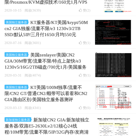
限/Proxmox/KVM虚拟技术/160元1月/VPS
测评
2020-10-15
阅读(3639)
赞(
2
)
KT服务器/KT美国/krypt/50M
美国独立服务器
cn2 GIA独服/流量不限/e3 1230v3/2TB
SSD/默认5IP/三月付1650/月均550元
2020-07-16
阅读(3601)
赞(
1
)
美国zenlayer/美国CN2
美国独立服务器
GIA/30M带宽/流量不限/特点上架快/e3
1230v5/16G/2TB磁盘/700元1月/美国服务
器测评
2020-03-31
阅读(4074)
赞(
1
)
KT美国/100M独享/流量不
美国独立服务器
限/CN2 GT/普通CN2/顺带可以看看和CN2
GIA路由区别/美国独立服务器测评
2020-03-13
阅读(4341)
赞(
0
)
新加坡CN2 GIA/新加坡独立
新加坡独立服务器
服务器/双路E5-2630Lv2/12核心24线
程/10M带宽/流量不限/5IP/32G内存/友商清