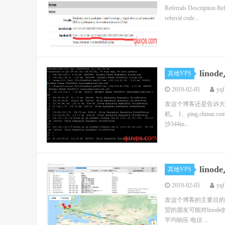
Referrals Description Re
referral code...
lin
其他VPS
2019-02-05
yqf
发这个博客还是告诉大家
机。 1、ping.chin
沙344m...
lin
其他VPS
2019-02-05
yqf
发这个博客的主要目的
贸的朋友可能对linode的
平均响应 电信 ...