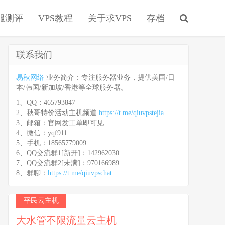
服测评
VPS教程
关于求VPS
存档
联系我们
易秋网络
业务简介：专注服务器业务，提供美国/日
本/韩国/新加坡/香港等全球服务器。
1、QQ：465793847
2、秋哥特价活动主机频道
https://t.me/qiuvpstejia
3、邮箱：官网发工单即可见
4、微信：yqf911
5、手机：18565779009
6、QQ交流群1[新开]：142962030
7、QQ交流群2[未满]：970166989
8、群聊：
https://t.me/qiuvpschat
平民云主机
大水管不限流量云主机