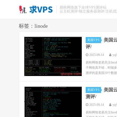
易秋网络旗下全球VPS测评站
云主机测评/独立服务器测评/主机
标签：linode
美国云主
美国VPS
评/
2025-09-14
yqf
易秋网络老易关注lino
子网络真不错，时隔多
测评的是美国10个数据中
美国云主
美国VPS
测评/
2025-09-14
yqf
易秋网络老易关注lino