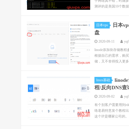
子网络真不错，时隔多
测评的是美国10个数据中
日本vps
日本vps
盘
2020-09-11
yqf
linode添加块存储教程
根据自己的需求，购买对
储，又不舍得投入更多..
lino
linux基础
程/反向DNS查
2020-09-02
yqf
有个别客户需要用到rdn
络老易特意发个教程出
这个IP是哪家公司的。 那么