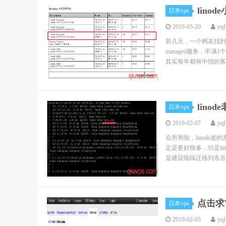
lino
日本vps
2019-03-20
yqf
前几天，一个网友找到我
managed服务，不
其实每年都有中招的客户
lino
日本vps
2019-02-07
yqf
众所周知，linode老
定是要好很多，但是li
是建议陆续迁移到东京2
点击求V
日本vps
2019-02-05
yqf