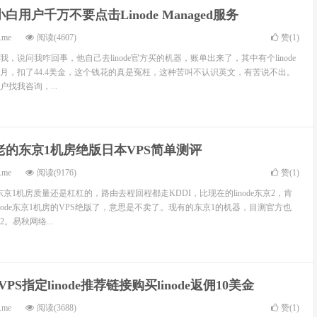
de小白用户千万不要点击Linode Managed服务
.me
阅读(4607)
赞(
1
)
，说问我咋回事，他自己去linode官方买的机器，账单出来了，其中有个linode
满1个月，扣了44.4美金，这个钱花的真是冤枉，这种苦叫不认识英文，有苦说不出。
找我咨询，...
de老的东京1机房绝版日本VPS简单测评
.me
阅读(9176)
赞(
1
)
的东京1机房质量还是杠杠的，路由去程回程都走KDDI，比现在的linode东京2，肯
node东京1机房的VPS绝版了，意思是不卖了。现有的东京1的机器，目测官方也
。易秋网络...
PS指定linode推荐链接购买linode返佣10美金
.me
阅读(3688)
赞(
1
)