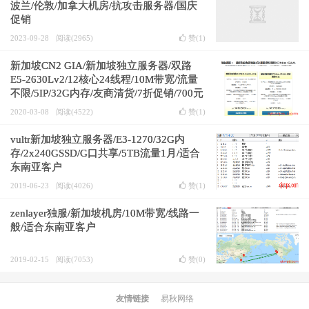
波兰/伦敦/加拿大机房/抗攻击服务器/国庆
促销
2023-09-28
阅读(2965)
赞(
1
)
新加坡CN2 GIA/新加坡独立服务器/双路
E5-2630Lv2/12核心24线程/10M带宽/流量
不限/5IP/32G内存/友商清货/7折促销/700元
1月
2020-03-08
阅读(4522)
赞(
1
)
vultr新加坡独立服务器/E3-1270/32G内
存/2x240GSSD/G口共享/5TB流量1月/适合
东南亚客户
2019-06-23
阅读(4026)
赞(
1
)
zenlayer独服/新加坡机房/10M带宽/线路一
般/适合东南亚客户
2019-02-15
阅读(7053)
赞(
0
)
友情链接
易秋网络