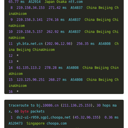
65.77
 ms  AS2914  
Japan
Osaka
 ntt
.
com

8
219.158
.
34.153
271.42
 ms  AS4837  
China
Beijing
Ch
inaUnicom
9
219.158
.
3.141
274.16
 ms  AS4837  
China
Beijing
Chi
naUnicom
10
219.158
.
5.157
262.92
 ms  AS4837  
China
Beijing
Chi
naUnicom
11
  yh
.
bta
.
net
.
cn 
(
202.96
.
12.98
)
256.35
 ms  AS4808  
Ch
ina
Beijing
ChinaUnicom
12
*
13
*
14
61.135
.
113.2
278.28
 ms  AS4808  
China
Beijing
Chin
aUnicom
15
123.125
.
96.251
268.27
 ms  AS4808  
China
Beijing
Ch
inaUnicom
16
*
17
123.125
.
96.243
260.55
 ms  AS4808  
China
Beijing
Ch
inaUnicom
traceroute to bj
.
10086.cn
(
211.136
.
25.153
),
30
 hops ma
x
,
60
byte
 packets

1
  ds2
-
u1
-
r959
.
sgp1
.
choopa
.
net 
(
45.32
.
96.155
)
0.36
 ms  
AS20473  
Singapore
 choopa
.
com
