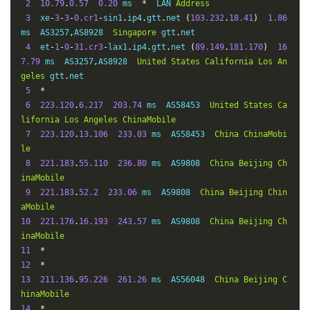
2
10.79
.
0.57
0.20
 ms  
*
  LAN 
Address
3
  xe
-
3
-
3
-
0.cr1
-
sin1
.
ip4
.
gtt
.
net 
(
103.232
.
18.41
)
1.86
ms  AS3257
,
AS8928  
Singapore
 gtt
.
net

4
  et
-
1
-
0
-
31.cr3
-
lax1
.
ip4
.
gtt
.
net 
(
89.149
.
181.170
)
16
7.79
 ms  AS3257
,
AS8928  
United
States
California
Los
An
geles
 gtt
.
net

5
*
6
223.120
.
6.217
203.74
 ms  AS58453  
United
States
Ca
lifornia
Los
Angeles
ChinaMobile
7
223.120
.
13.106
233.03
 ms  AS58453  
China
ChinaMobi
le
8
221.183
.
55.110
236.80
 ms  AS9808  
China
Beijing
Ch
inaMobile
9
221.183
.
52.2
233.06
 ms  AS9808  
China
Beijing
Chin
aMobile
10
221.176
.
16.193
243.57
 ms  AS9808  
China
Beijing
Ch
inaMobile
11
*
12
*
13
211.136
.
95.226
261.26
 ms  AS56048  
China
Beijing
C
hinaMobile
14
*