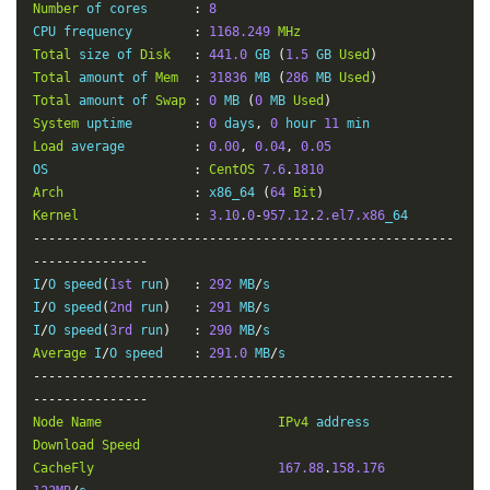
Number
 of cores      
:
8
CPU frequency        
:
1168.249
MHz
Total
 size of 
Disk
:
441.0
 GB 
(
1.5
 GB 
Used
)
Total
 amount of 
Mem
:
31836
 MB 
(
286
 MB 
Used
)
Total
 amount of 
Swap
:
0
 MB 
(
0
 MB 
Used
)
System
 uptime        
:
0
 days
,
0
 hour 
11
Load
 average         
:
0.00
,
0.04
,
0.05
OS                   
:
CentOS
7.6
.
1810
Arch
:
 x86_64 
(
64
Bit
)
Kernel
:
3.10
.
0
-
957.12
.
2.el7.x86
-------------------------------------------------------
---------------
I
/
O speed
(
1st
 run
)
:
292
 MB
/
s

I
/
O speed
(
2nd
 run
)
:
291
 MB
/
s

I
/
O speed
(
3rd
 run
)
:
290
 MB
/
Average
 I
/
O speed    
:
291.0
 MB
/
-------------------------------------------------------
---------------
Node
Name
IPv4
 address            
Download
Speed
CacheFly
167.88
.
158.176