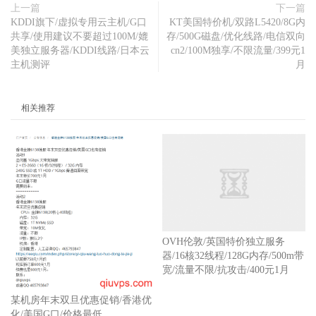
上一篇
下一篇
824KB
/
KDDI旗下/虚拟专用云主机/G口
KT美国特价机/双路L5420/8G内
Softlayer
,
Seattle
,
 WA          
67.228
.
112.250
共享/使用建议不要超过100M/媲
存/500G磁盘/优化线路/电信双向
6.28MB
/
美独立服务器/KDDI线路/日本云
cn2/100M独享/不限流量/399元1
Softlayer
,
Frankfurt
,
 DE        
159.122
.
69.4
主机测评
月
5.97MB
/
Softlayer
,
Singapore
,
 SG        
119.81
.
28.170
58.1MB
/
相关推荐
Softlayer
,
HongKong
,
 CN         
119.81
.
130.170
20.9MB
/
-------------------------------------------------------
---------------
OVH伦敦/英国特价独立服务
器/16核32线程/128G内存/500m带
宽/流量不限/抗攻击/400元1月
某机房年末双旦优惠促销/香港优
化/美国G口/价格最低