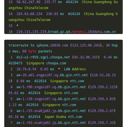
13
58.62
.
247.90
235.77
 ms  AS4134  
China
Guangdong
Gu
angzhou
ChinaTelecom
14
183.63
.
68.234
236.03
 ms  AS4134  
China
Guangdong
G
uangzhou
ChinaTelecom
15
*
16
210.131
.
135.219
.
broad
.
gz
.
gd
.
dynamic
.
163data
.
com
.
cn 
(
219.135
.
131.210
)
238.25
 ms  AS4134  
China
Guangdong
G
uangzhou
ChinaTelecom
traceroute to iphone
.
10010.com
(
123.125
.
96.243
),
30
 hop
17
*
s max
,
60
byte
 packets

18
*
1
  ds2
-
u1
-
r959
.
sgp1
.
choopa
.
net 
(
45.32
.
96.155
)
0.44
 ms  
19
61.140
.
99.33
206.12
 ms  AS4134  
China
Guangdong
Gu
AS20473  
Singapore
 choopa
.
com

angzhou
ChinaTelecom
2
10.79
.
0.54
0.65
 ms  
*
  LAN 
Address
3
  ae
-
20.a01.sngpsi07.sg
.
bb
.
gin
.
ntt
.
net 
(
116.51
.
18.13
3
)
0.94
 ms  AS2914  
Singapore
 ntt
.
com

4
  ae
-
5.r00.sngpsi07.sg
.
bb
.
gin
.
ntt
.
net 
(
129.250
.
2.123
)
65.62
 ms  AS2914  
Singapore
 ntt
.
com

5
  ae
-
1.r20.sngpsi07.sg
.
bb
.
gin
.
ntt
.
net 
(
129.250
.
3.83
)
2.13
 ms  AS2914  
Singapore
 ntt
.
com

6
  ae
-
1.r25.osakjp02.jp
.
bb
.
gin
.
ntt
.
net 
(
129.250
.
2.67
)
65.18
 ms  AS2914  
Japan
Osaka
 ntt
.
com

7
  ae
-
2.r03.osakjp02.jp
.
bb
.
gin
.
ntt
.
net 
(
129.250
.
7.33
)