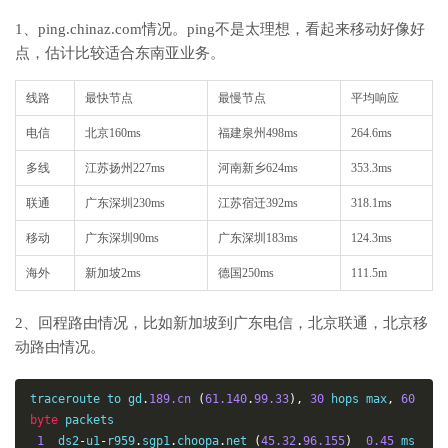
1、ping.chinaz.com情况。ping不是太理想，看起来移动好像好
点，估计比较适合东南亚业务。
线路
最快节点
最慢节点
平均响应
电信
北京160ms
福建泉州498ms
264.6ms
多线
江苏扬州227ms
河南新乡624ms
353.3ms
联通
广东深圳230ms
江苏宿迁392ms
318.1ms
移动
广东深圳90ms
广东深圳183ms
124.3ms
海外
新加坡2ms
德国250ms
111.5m
2、回程路由情况，比如新加坡到广东电信，北京联通，北京移
动路由情况。
traceroute to gd
.
189.cn
(
61.140
.
99.33
),
30
 hops max
,
60
byte
 packets

1
  ds2
-
u1
-
r959
.
sgp1
.
choopa
.
net 
(
45.32
.
96.155
)
0.45
 ms  