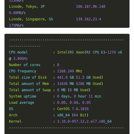
123MB
/
Linode
,
Tokyo
,
 JP               
106.187
.
96.148
9.88MB
/
Linode
,
Singapore
,
 SG           
139.162
.
23.4
175MB
/
Linode
,
London
,
 UK              
176.58
.
107.39
13.9MB
/
-------------------------------------------------------
Linode
,
Frankfurt
,
 DE           
139.162
.
130.8
---------------
14.1MB
/
CPU model            
:
Intel
(
R
)
Xeon
(
R
)
 CPU E3
-
1270
 v6 
Linode
,
Fremont
,
 CA             
50.116
.
14.9
@
3.80GHz
11.0MB
/
Number
 of cores      
:
8
Softlayer
,
Dallas
,
 TX           
173.192
.
68.18
CPU frequency        
:
1168.249
MHz
824KB
/
Total
 size of 
Disk
:
441.0
 GB 
(
1.5
 GB 
Used
)
Softlayer
,
Seattle
,
 WA          
67.228
.
112.250
Total
 amount of 
Mem
:
31836
 MB 
(
286
 MB 
Used
)
6.28MB
/
Total
 amount of 
Swap
:
0
 MB 
(
0
 MB 
Used
)
Softlayer
,
Frankfurt
,
 DE        
159.122
.
69.4
System
 uptime        
:
0
 days
,
0
 hour 
11
5.97MB
/
Load
 average         
:
0.00
,
0.04
,
0.05
Softlayer
,
Singapore
,
 SG        
119.81
.
28.170
OS                   
:
CentOS
7.6
.
1810
58.1MB
/
Arch
:
 x86_64 
(
64
Bit
)
Softlayer
,
HongKong
,
 CN         
119.81
.
130.170
Kernel
:
3.10
.
0
-
957.12
.
2.el7.x86
20.9MB
/
-------------------------------------------------------
-------------------------------------------------------
---------------