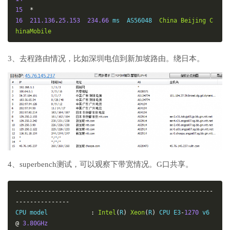
15
*
16
211.136
.
25.153
234.66
 ms  AS56048  
China
Beijing
C
hinaMobile
3、去程路由情况，比如深圳电信到新加坡路由。绕日本。
4、superbench测试，可以观察下带宽情况。G口共享。
-------------------------------------------------------
---------------
CPU model            
:
Intel
(
R
)
Xeon
(
R
)
 CPU E3
-
1270
 v6 
@
3.80GHz