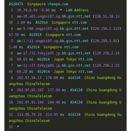
AS20473  
Singapore
 choopa
.
com

2
10.79
.
0.54
0.86
 ms  
*
  LAN 
Address
3
  ae
-
20.a01.sngpsi07.sg
.
bb
.
gin
.
ntt
.
net 
(
116.51
.
18.13
3
)
1.09
 ms  AS2914  
Singapore
 ntt
.
com

4
  ae
-
5.r00.sngpsi07.sg
.
bb
.
gin
.
ntt
.
net 
(
129.250
.
2.123
)
67.56
 ms  AS2914  
Singapore
 ntt
.
com

5
  ae
-
1.r21.sngpsi07.sg
.
bb
.
gin
.
ntt
.
net 
(
129.250
.
3.91
)
1.40
 ms  AS2914  
Singapore
 ntt
.
com

6
  ae
-
17.r31.tokyjp05.jp
.
bb
.
gin
.
ntt
.
net 
(
129.250
.
2.24
3
)
69.83
 ms  AS2914  
Japan
Tokyo
 ntt
.
com

7
  ae
-
11.r27.tokyjp05.jp
.
bb
.
gin
.
ntt
.
net 
(
129.250
.
2.15
4
)
68.28
 ms  AS2914  
Japan
Tokyo
 ntt
.
com

8
202.97
.
94.13
176.00
 ms  AS4134  
China
Guangdong
Gu
angzhou
ChinaTelecom
9
202.97
.
91.197
177.04
 ms  AS4134  
China
Guangdong
G
uangzhou
ChinaTelecom
10
202.97
.
91.149
244.48
 ms  AS4134  
China
Guangdong
G
uangzhou
ChinaTelecom
11
113.98
.
79.10
213.95
 ms  AS4134  
China
Guangdong
Gu
angzhou
ChinaTelecom
12
*