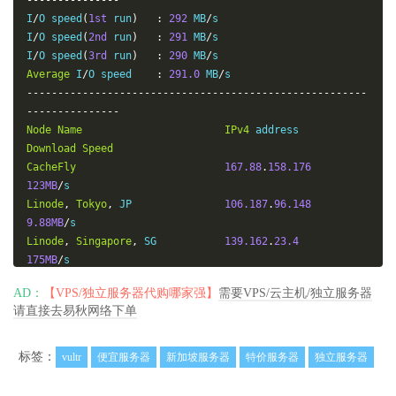
---------------
I
/
O speed
(
1st
 run
)
:
292
 MB
/
s

I
/
O speed
(
2nd
 run
)
:
291
 MB
/
s

I
/
O speed
(
3rd
 run
)
:
290
 MB
/
Average
 I
/
O speed    
:
291.0
 MB
/
-------------------------------------------------------
---------------
Node
Name
IPv4
 address            
Download
Speed
CacheFly
167.88
.
158.176
123MB
/
Linode
,
Tokyo
,
 JP               
106.187
.
96.148
9.88MB
/
Linode
,
Singapore
,
 SG           
139.162
.
23.4
175MB
/
Linode
,
London
,
 UK              
176.58
.
107.39
AD：
【VPS/独立服务器代购哪家强】
需要VPS/云主机/独立服务器
13.9MB
/
请直接去易秋网络下单
Linode
,
Frankfurt
,
 DE           
139.162
.
130.8
14.1MB
/
Linode
,
Fremont
,
 CA             
50.116
.
14.9
标签：
vultr
便宜服务器
新加坡服务器
特价服务器
独立服务器
11.0MB
/
Softlayer
,
Dallas
,
 TX           
173.192
.
68.18