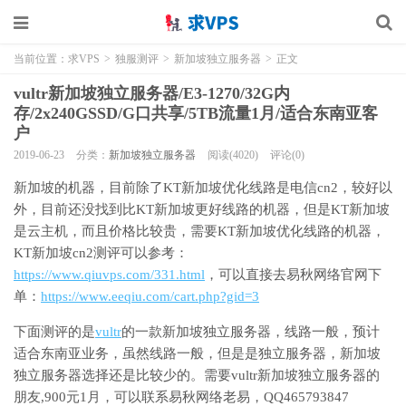
当前位置：
求VPS
>
独服测评
>
新加坡独立服务器
>
正文
vultr新加坡独立服务器/E3-1270/32G内
存/2x240GSSD/G口共享/5TB流量1月/适合东南亚客
户
2019-06-23
分类：
新加坡独立服务器
阅读(4020)
评论(0)
新加坡的机器，目前除了KT新加坡优化线路是电信cn2，较好以
外，目前还没找到比KT新加坡更好线路的机器，但是KT新加坡
是云主机，而且价格比较贵，需要KT新加坡优化线路的机器，
KT新加坡cn2测评可以参考：
https://www.qiuvps.com/331.html
，可以直接去易秋网络官网下
单：
https://www.eeqiu.com/cart.php?gid=3
下面测评的是
vultr
的一款新加坡独立服务器，线路一般，预计
适合东南亚业务，虽然线路一般，但是是独立服务器，新加坡
独立服务器选择还是比较少的。需要vultr新加坡独立服务器的
朋友,900元1月，可以联系易秋网络老易，QQ465793847