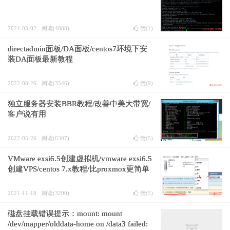
2024-03-02
阅读(4888)
赞(
1
)
directadmin面板/DA面板/centos7环境下安
装DA面板最新教程
2022-08-26
阅读(3546)
赞(
9
)
独立服务器安装BBR教程/改善中美大带宽/
客户说有用
2022-05-26
阅读(6307)
赞(
5
)
VMware exsi6.5创建虚拟机/vmware exsi6.5
创建VPS/centos 7.x教程/比proxmox更简单
2021-11-18
阅读(3200)
赞(
5
)
磁盘挂载错误提示：mount: mount
/dev/mapper/olddata-home on /data3 failed: