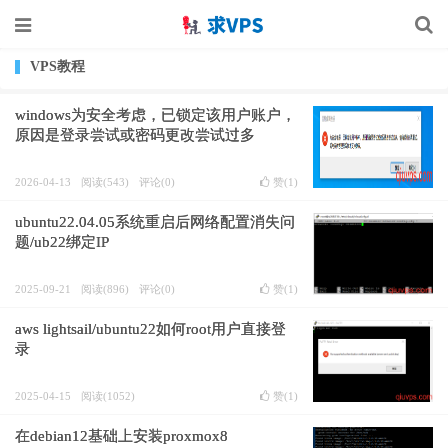
VPS教程
windows为安全考虑，已锁定该用户账户，
原因是登录尝试或密码更改尝试过多
2026-04-13
阅读(543)
评论(0)
赞(
1
)
ubuntu22.04.05系统重启后网络配置消失问
题/ub22绑定IP
2025-09-21
阅读(896)
评论(0)
赞(
1
)
aws lightsail/ubuntu22如何root用户直接登
录
2025-04-15
阅读(1052)
赞(
1
)
在debian12基础上安装proxmox8