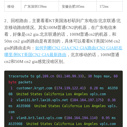
移动
广东深圳159ms
安徽合肥185ms
172ms
2、回程路由，主要看看KT美国洛杉矶到广东电信/北京联通/北
京移动路由情况。其实100M普通CN2的机器，在广东电信来
看，好像是cn2 gia.北京联通的话，100M普通cn2的机器，和
50m cn2 gia的路由是有差别的，具体可以看看KT美国50M cn2
gia的路由走向：
如何判断CN2 GIA/CN2 GIA路由/CN2 GIA好在
哪里/附KT美国CN2 GIA最新路由
，北京移动的话，100M普通
cn2和50M cn2 gia感觉没啥区别。
traceroute to gd
.
189.cn
(
61.140
.
99.33
),
30
 hops max
,
60
byte
 packets

1
  customer
.
krypt
.
com 
(
174.139
.
122.41
)
0.28
 ms  AS359
08  
United
States
California
Los
Angeles
 vpls
.
com

2
  vlan131
.
br7
.
lax10
.
vpls
.
net 
(
184.164
.
197.175
)
0.36
ms  AS35908  
United
States
California
Los
Angeles
 vpls
.
com

3
  vlan8
.
br3
.
lax3
.
vpls
.
com 
(
184.164
.
194.114
)
0.95
 ms  
AS35908  
United
States
California
Los
Angeles
 vpls
.
com
