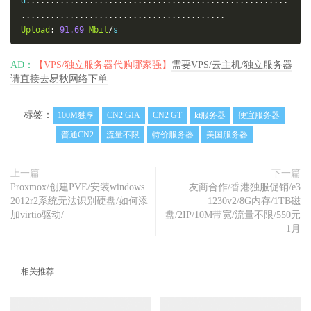
d
......................................................
..........................................
Upload
:
91.69
Mbit
/
s
AD：
【VPS/独立服务器代购哪家强】
需要VPS/云主机/独立服务器
请直接去易秋网络下单
标签：
100M独享
CN2 GIA
CN2 GT
kt服务器
便宜服务器
普通CN2
流量不限
特价服务器
美国服务器
上一篇
下一篇
Proxmox/创建PVE/安装windows
友商合作/香港独服促销/e3
2012r2系统无法识别硬盘/如何添
1230v2/8G内存/1TB磁
加virtio驱动/
盘/2IP/10M带宽/流量不限/550元
1月
相关推荐