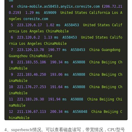
om

4
  china
-
mobile
.
as58453
.
any2ix
.
coresite
.
com 
(
206.72
.
21
0.219
)
1.29
 ms  AS9009  
United
States
California
Los
A
ngeles
 coresite
.
com

5
223.120
.
6.17
1.02
 ms  AS58453  
United
States
Calif
ornia
Los
Angeles
ChinaMobile
6
223.120
.
6.2
1.13
 ms  AS58453  
United
States
Califo
rnia
Los
Angeles
ChinaMobile
7
223.120
.
13.78
190.77
 ms  AS58453  
China
Guangdong
Guangzhou
ChinaMobile
8
221.183
.
55.106
190.34
 ms  AS9808  
China
Beijing
Ch
inaMobile
9
221.183
.
46.250
193.06
 ms  AS9808  
China
Beijing
Ch
inaMobile
10
221.176
.
27.253
191.64
 ms  AS9808  
China
Beijing
Ch
inaMobile
11
221.183
.
26.30
191.94
 ms  AS9808  
China
Beijing
Chi
naMobile
12
211.136
.
67.113
200.34
 ms  AS56048  
China
Beijing
C
hinaMobile
13
*
4、superbench情况。可以查看磁盘读写，带宽情况，CPU型号
14
211.136
.
63.66
194.68
 ms  AS56048  
China
Beijing
Ch