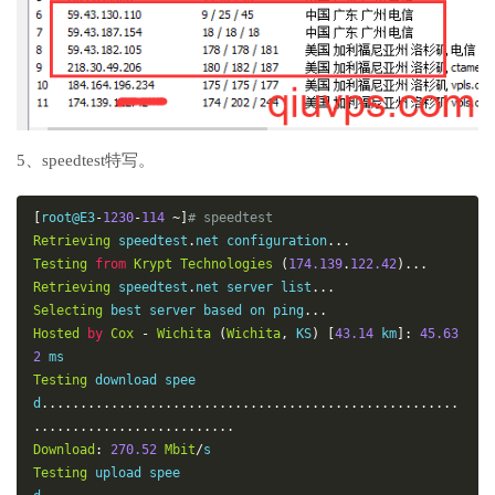
-

 TianJin 5G   CU  3.47 Mbit/s       24.13 Mbit/s        
-

 Shanghai 5G  CU  2.33 Mbit/s       17.84 Mbit/s        
-

 Guangzhou 5G CU  4.53 Mbit/s       19.08 Mbit/s        
-

5、speedtest特写。
 Tianjin 5G   CM  1.84 Mbit/s       10.39 Mbit/s        
-

[
root@E3
-
1230
-
114
~]
# speedtest
 Wuxi 5G      CM  0.59 Mbit/s       3.05 Mbit/s         
Retrieving
 speedtest
.
net configuration
...
-

Testing
from
Krypt
Technologies
(
174.139
.
122.42
)...
 Nanjing 5G   CM  0.24 Mbit/s       13.60 Mbit/s        
Retrieving
 speedtest
.
net server list
...
-

Selecting
 best server based on ping
...
 Hefei 5G     CM  17.64 Mbit/s      183.80 Mbit/s       
Hosted
by
Cox
-
Wichita
(
Wichita
,
 KS
)
[
43.14
 km
]:
45.63
-

2
 Changsha 5G  CM  1.75 Mbit/s       38.01 Mbit/s        
Testing
 download spee
-
d
......................................................
..........................
Download
:
270.52
Mbit
/
Testing
 upload spee