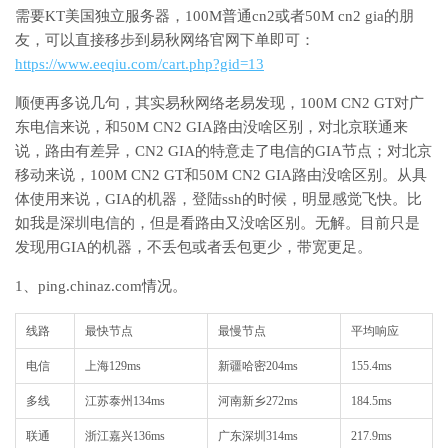
需要KT美国独立服务器，100M普通cn2或者50M cn2 gia的朋
友，可以直接移步到易秋网络官网下单即可：
https://www.eeqiu.com/cart.php?gid=13
顺便再多说几句，其实易秋网络老易发现，100M CN2 GT对广
东电信来说，和50M CN2 GIA路由没啥区别，对北京联通来
说，路由有差异，CN2 GIA的特意走了电信的GIA节点；对北京
移动来说，100M CN2 GT和50M CN2 GIA路由没啥区别。从具
体使用来说，GIA的机器，登陆ssh的时候，明显感觉飞快。比
如我是深圳电信的，但是看路由又没啥区别。无解。目前只是
发现用GIA的机器，不丢包或者丢包更少，带宽更足。
1、ping.chinaz.com情况。
线路
最快节点
最慢节点
平均响应
电信
上海129ms
新疆哈密204ms
155.4ms
多线
江苏泰州134ms
河南新乡272ms
184.5ms
联通
浙江嘉兴136ms
广东深圳314ms
217.9ms