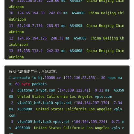
9
219.158
.
8.85
226.66
 ms  AS4837  
China
Beijing
Chin
aUnicom
10
124.65
.
194.38
242.65
 ms  AS4808  
China
Beijing
Chi
naUnicom
11
61.148
.
7.110
283.91
 ms  AS4808  
China
Beijing
Chin
aUnicom
12
124.65
.
194.126
248.33
 ms  AS4808  
China
Beijing
Ch
inaUnicom
13
61.135
.
113.2
242.32
 ms  AS4808  
China
Beijing
Chin
aUnicom
14
123.125
.
96.251
253.48
 ms  AS4808  
China
Beijing
Ch
inaUnicom
移动也是先走广州，再到北京。
15
*
traceroute to bj
.
10086.cn
(
211.136
.
25.153
),
30
 hops ma
16
123.125
.
96.243
238.25
 ms  AS4808  
China
Beijing
Ch
x
,
60
byte
 packets

inaUnicom
1
  customer
.
krypt
.
com 
(
174.139
.
122.41
)
0.31
 ms  AS359
08  
United
States
California
Los
Angeles
 vpls
.
com

2
  vlan131
.
br6
.
lax10
.
vpls
.
net 
(
184.164
.
197.170
)
7.34
ms  AS35908  
United
States
California
Los
Angeles
 vpls
.
com

3
  vlan109
.
br4
.
lax9
.
vpls
.
net 
(
184.164
.
195.224
)
0.71
 m
s  AS35908  
United
States
California
Los
Angeles
 vpls
.
c