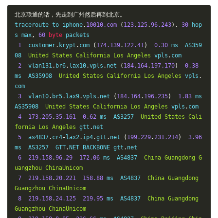
(
219.135
.
131.210
)
159.44
 ms  AS4134  
China
Guangdong
G
uangzhou
ChinaTelecom
北京联通的话，先走到广州然后再到北京。
16
*
traceroute to iphone
.
10010.com
(
123.125
.
96.243
),
30
 hop
17
*
s max
,
60
byte
 packets

18
61.140
.
99.33
159.16
 ms  AS4134  
China
Guangdong
Gu
1
  customer
.
krypt
.
com 
(
174.139
.
122.41
)
0.30
 ms  AS359
angzhou
ChinaTelecom
08  
United
States
California
Los
Angeles
 vpls
.
com

2
  vlan131
.
br6
.
lax10
.
vpls
.
net 
(
184.164
.
197.170
)
0.38
ms  AS35908  
United
States
California
Los
Angeles
 vpls
.
com

3
  vlan10
.
br5
.
lax9
.
vpls
.
net 
(
184.164
.
196.235
)
1.83
 ms  
AS35908  
United
States
California
Los
Angeles
 vpls
.
com

4
173.205
.
35.161
0.62
 ms  AS3257  
United
States
Cali
fornia
Los
Angeles
 gtt
.
net

5
  as4837
.
cr4
-
lax2
.
ip4
.
gtt
.
net 
(
199.229
.
231.214
)
3.96
ms  AS3257  GTT
.
NET BACKBONE gtt
.
net

6
219.158
.
96.29
172.06
 ms  AS4837  
China
Guangdong
G
uangzhou
ChinaUnicom
7
219.158
.
20.221
158.88
 ms  AS4837  
China
Guangdong
Guangzhou
ChinaUnicom
8
219.158
.
24.125
219.95
 ms  AS4837  
China
Guangdong
Guangzhou
ChinaUnicom