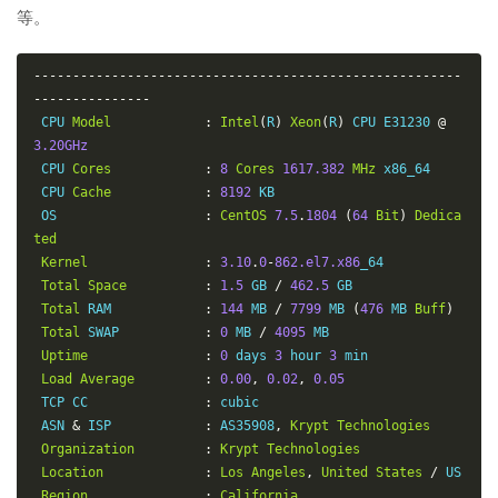
等。
inaMobile
15
211.136
.
95.226
195.26
 ms  AS56048  
China
Beijing
C
hinaMobile
-------------------------------------------------------
16
*
---------------
17
*
 CPU 
Model
:
Intel
(
R
)
Xeon
(
R
)
 CPU E31230 
@
18
211.136
.
25.153
195.10
 ms  AS56048  
China
Beijing
C
3.20GHz
hinaMobile
 CPU 
Cores
:
8
Cores
1617.382
MHz
 x86_64

 CPU 
Cache
:
8192
 KB

 OS                   
:
CentOS
7.5
.
1804
(
64
Bit
)
Dedica
ted
Kernel
:
3.10
.
0
-
862.el7.x86
_64

Total
Space
:
1.5
 GB 
/
462.5
 GB

Total
 RAM            
:
144
 MB 
/
7799
 MB 
(
476
 MB 
Buff
)
Total
 SWAP           
:
0
 MB 
/
4095
 MB

Uptime
:
0
 days 
3
 hour 
3
 min

Load
Average
:
0.00
,
0.02
,
0.05
 TCP CC               
:
 cubic

 ASN 
&
 ISP            
:
 AS35908
,
Krypt
Technologies
Organization
:
Krypt
Technologies
Location
:
Los
Angeles
,
United
States
/
 US

Region
:
California