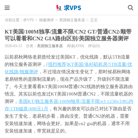
当前位置：
求VPS
>
独服测评
>
美国独立服务器
>
正文
KT美国/100M独享/流量不限/CN2 GT/普通CN2/顺带
可以看看和CN2 GIA路由区别/美国独立服务器测评
2020-03-13
分类：
美国独立服务器
阅读(4350)
评论(0)
以前易秋网络老易曾经发过美国KT，优化线路，默认5TB流量
的独立服务器测评，
[强烈推荐]KT美国/洛杉矶机房/5TB流量/优
化线路/独服测评
，不过现在情况发生变化了，那时候易秋网络
老易销售的是限制流量的，现在产品升级了，升级到不限流量
了。今天主要看看KT美国100M普通CN2线路的独立服务器路由
情况。其实以前也发过KT美国100M普通CN2，不限流量机器的
测评，
美国KT/独立服务器/100M独享/流量不限/e3 1230v3/8G内
存/1TB磁盘/498元1月
，有兴趣的朋友可以自己对比下路由是否
发生了变化，老易初步看，路由没变。普通CN2的机器，需要
安装锐速加速，网络会更好。如果是cn2 gia的机器，通常不用
安装锐速加速，带宽就是足的。