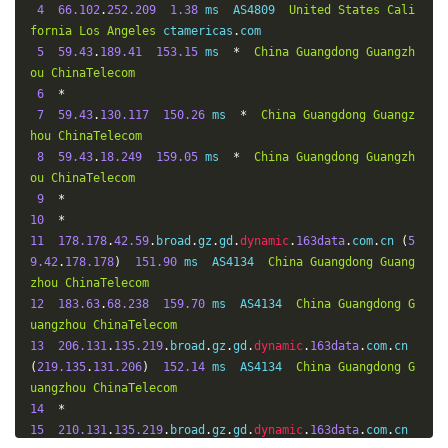
4
66.102
.
252.209
1.38
 ms  AS4809  
United
States
Cali
fornia
Los
Angeles
 ctamericas
.
com

5
59.43
.
189.41
153.15
 ms  
*
China
Guangdong
Guangzh
ou
ChinaTelecom
6
*
7
59.43
.
130.117
150.26
 ms  
*
China
Guangdong
Guangz
hou
ChinaTelecom
8
59.43
.
18.249
159.05
 ms  
*
China
Guangdong
Guangzh
ou
ChinaTelecom
9
*
10
*
11
178.178
.
42.59
.
broad
.
gz
.
gd
.
dynamic
.
163data
.
com
.
cn 
(
5
9.42
.
178.178
)
151.90
 ms  AS4134  
China
Guangdong
Guang
zhou
ChinaTelecom
12
183.63
.
68.238
159.70
 ms  AS4134  
China
Guangdong
G
uangzhou
ChinaTelecom
13
206.131
.
135.219
.
broad
.
gz
.
gd
.
dynamic
.
163data
.
com
.
cn 
(
219.135
.
131.206
)
152.14
 ms  AS4134  
China
Guangdong
G
uangzhou
ChinaTelecom
14
*
15
210.131
.
135.219
.
broad
.
gz
.
gd
.
dynamic
.
163data
.
com
.
cn 