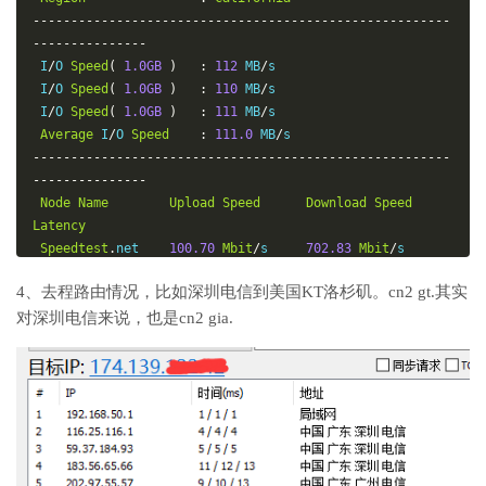
-------------------------------------------------------
---------------
 I
/
O 
Speed
(
1.0GB
)
:
112
 MB
/
s

 I
/
O 
Speed
(
1.0GB
)
:
110
 MB
/
s

 I
/
O 
Speed
(
1.0GB
)
:
111
 MB
/
s

Average
 I
/
O 
Speed
:
111.0
 MB
/
-------------------------------------------------------
---------------
Node
Name
Upload
Speed
Download
Speed
Latency
Speedtest
.
net    
100.70
Mbit
/
s     
702.83
Mbit
/
s       
46.004
 ms

4、去程路由情况，比如深圳电信到美国KT洛杉矶。cn2 gt.其实
Fast
.
com         
0.00
Mbit
/
s       
", Mbit/s           
对深圳电信来说，也是cn2 gia.
-

 Beijing 5G   CT  1.39 Mbit/s       60.29 Mbit/s        
-

 Nanjing 5G   CT  0.97 Mbit/s       11.52 Mbit/s        
-

 Hefei 5G     CT  0.96 Mbit/s       20.85 Mbit/s        
-

 Guangzhou 5G CT  1.64 Mbit/s       16.66 Mbit/s        