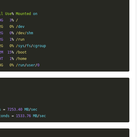
il
Use
%
Mounted
9G
3
%
/

2G   0% /
dev

2G
0
%
/dev/
shm

2G
1
%
/run

2G   0% /
sys
/
fs
/
2M
15
%
/boot

9T
1
%
/home

3G   0% /
run
/
user
/
0
s 
=
7253.40
 MB
/
sec

conds 
=
1533.76
 MB
/
sec