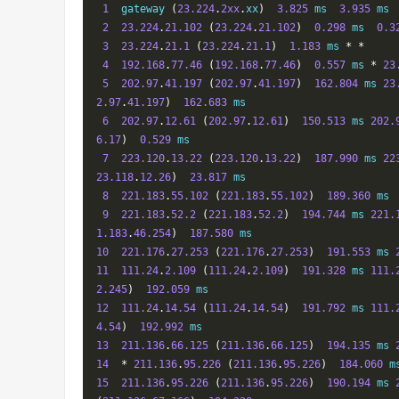
1
  gateway 
(
23.224
.
2xx
.
xx
)
3.825
 ms  
3.935
 ms 
2
23.224
.
21.102
(
23.224
.
21.102
)
0.298
 ms  
0.3
3
23.224
.
21.1
(
23.224
.
21.1
)
1.183
 ms 
*
*
4
192.168
.
77.46
(
192.168
.
77.46
)
0.557
 ms 
*
23
5
202.97
.
41.197
(
202.97
.
41.197
)
162.804
 ms 
23
2.97
.
41.197
)
162.683
 ms

6
202.97
.
12.61
(
202.97
.
12.61
)
150.513
 ms 
202.
6.17
)
0.529
 ms

7
223.120
.
13.22
(
223.120
.
13.22
)
187.990
 ms 
22
23.118
.
12.26
)
23.817
 ms

8
221.183
.
55.102
(
221.183
.
55.102
)
189.360
 ms 
9
221.183
.
52.2
(
221.183
.
52.2
)
194.744
 ms 
221.
1.183
.
46.254
)
187.580
10
221.176
.
27.253
(
221.176
.
27.253
)
191.553
 ms 
11
111.24
.
2.109
(
111.24
.
2.109
)
191.328
 ms 
111.
2.245
)
192.059
12
111.24
.
14.54
(
111.24
.
14.54
)
191.792
 ms 
111.
4.54
)
192.992
13
211.136
.
66.125
(
211.136
.
66.125
)
194.135
 ms 
14
*
211.136
.
95.226
(
211.136
.
95.226
)
184.060
 m
15
211.136
.
95.226
(
211.136
.
95.226
)
190.194
 ms 