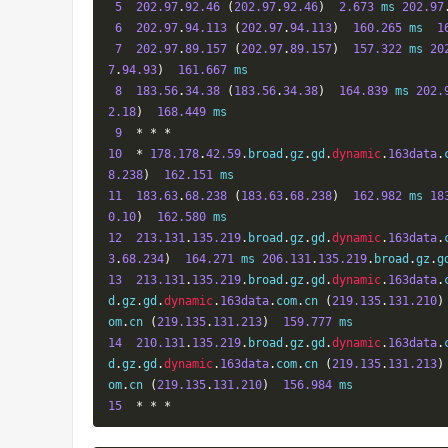
5
202.97
.
92.46
(
202.97
.
92.46
)
2.673
 ms 
202.97
6
202.97
.
94.113
(
202.97
.
94.113
)
160.265
 ms  
1
7
202.97
.
89.157
(
202.97
.
89.157
)
157.322
 ms 
20
7
.
94.93
)
161.667
 ms

8
183.56
.
34.38
(
183.56
.
34.38
)
164.839
 ms 
202.
2.18
)
168.449
 ms

9
*
*
*
10
*
178.178
.
42.59
.
broad
.
gz
.
gd
.
dynamic
.
163data
.
8.238
)
162.151
11
183.63
.
68.238
(
183.63
.
68.238
)
162.982
 ms 
18
0.10
)
162.580
12
213.131
.
135.219
.
broad
.
gz
.
gd
.
dynamic
.
163data
.
3
.
68.234
)
164.271
 ms 
206.131
.
135.219
.
broad
.
gz
.
g
13
213.131
.
135.219
.
broad
.
gz
.
gd
.
dynamic
.
163data
.
d
.
gz
.
gd
.
dynamic
.
163data
.
com
.
cn 
(
219.135
.
131.210
)
om
.
cn 
(
219.135
.
131.213
)
159.777
14
210.131
.
135.219
.
broad
.
gz
.
gd
.
dynamic
.
163data
.
d
.
gz
.
gd
.
dynamic
.
163data
.
com
.
cn 
(
219.135
.
131.213
)
om
.
cn 
(
219.135
.
131.210
)
156.984
15
*
*
*