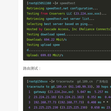
[
root@150S1160 
~]
# speedtest
Retrieving
 speedtest
.
net configuration
...
Testing
from
Cnservers
 LLC 
(
23.224
.
xxx
.
xxx
)...
Retrieving
 speedtest
.
net server list
...
Selecting
 best server based on ping
...
Hosted
by
Cascade
Access
,
Inc
(
Reliance
Connects
Testing
 download speed
..........................
Download
:
694.22
Mbit
/
Testing
 upload spee
d
...............................................
Upload
:
699.03
Mbit
/
s
路由测试：
[
root@150xxx 
~]
# traceroute  gd.189.cn  广东电信
traceroute to gd
.
189.cn
(
61.140
.
99.33
),
30
 hops 
1
  gateway 
(
23.224
.
2xx
.
xx
)
5.047
 ms  
5.257
 ms 
2
23.224
.
21.102
(
23.224
.
21.102
)
0.352
 ms  
0.4
3
192.168
.
77.73
(
192.168
.
77.73
)
0.408
 ms 
*
*
4
23.225
.
225.230
(
23.225
.
225.230
)
0.658
 ms 
23