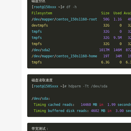
磁盘分区
[
root@150xxx 
~]
# df -h
Filesystem
Size
Used
Ava
/
dev
/
mapper
/
centos_150s1160
-
root   
50G
1.1G
4
devtmpfs                           32G     0   3
tmpfs                              
32G
0
3
tmpfs                              
32G
9.5M
3
tmpfs                              32G     0   3
/
dev
/
sda2                        
1017M
146M
87
/
dev
/
mapper
/
centos_150s1160
-
home   
19T
34M
1
tmpfs                             6.3G     0  6.
磁盘读取速度
[
root@150Sxxx 
~]
# hdparm -Tt /dev/sda
/
dev
/
sda
:
Timing
 cached reads
:
14460
 MB 
in
1.99
 second
Timing
 buffered disk reads
:
4602
 MB 
in
3.00
 se
带宽测试：