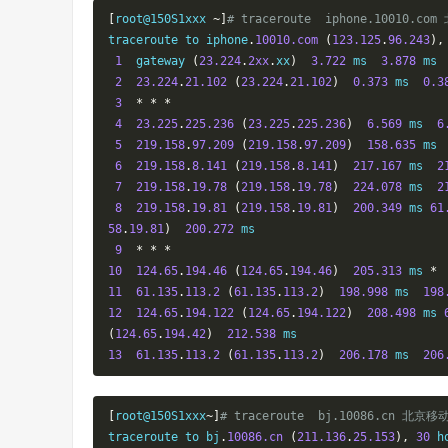
[
root@150S1xxx 
~]
# traceroute  iphone.10010.co
traceroute to iphone
.
10010.com
(
123.125
.
96.243
),
1
  gateway 
(
23.224
.
2xx
.
xx
)
3.722
 ms  
3.878
 ms 
2
23.224
.
21.102
(
23.224
.
21.102
)
0.373
 ms  
0.3
3
*
*
*
4
23.225
.
225.236
(
23.225
.
225.236
)
6.569
 ms  
6
5
219.158
.
97.209
(
219.158
.
97.209
)
158.635
 ms 
6
219.158
.
8.141
(
219.158
.
8.141
)
217.167
 ms  
2
7
219.158
.
19.78
(
219.158
.
19.78
)
224.078
 ms  
2
8
219.158
.
19.81
(
219.158
.
19.81
)
200.349
 ms 
61
58
.
19.81
)
200.272
 ms

9
*
*
*
10
124.65
.
194.46
(
124.65
.
194.46
)
205.313
 ms 
*
11
61.135
.
113.2
(
61.135
.
113.2
)
198.998
 ms  
198
12
124.65
.
194.122
(
124.65
.
194.122
)
208.498
 ms 
(
124.65
.
194.42
)
212.538
13
61.135
.
113.2
(
61.135
.
113.2
)
206.178
 ms  
206
[
root@150S1xxx
~]
# traceroute  bj.10086.cn 北京移
traceroute to bj
.
10086.cn
(
211.136
.
25.153
),
30
 h