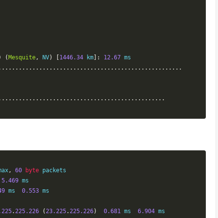
)
(
Mesquite
,
 NV
)
[
1446.34
 km
]:
12.67
......................................................
.................................................
max
,
60
byte
 packets

 
5.469
 ms

49
 ms  
0.553
 ms

.225
.
225.226
(
23.225
.
225.226
)
0.681
 ms  
6.904
 ms
