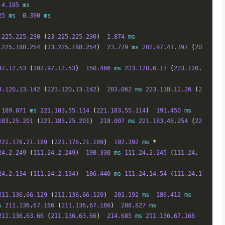
 
4.185
 ms

25
 ms  
0.390
 ms

.225
.
225.230
(
23.225
.
225.230
)
1.874
 ms

.225
.
188.254
(
23.225
.
188.254
)
23.779
 ms 
202.97
.
41.197
(
20
97
.
12.53
(
202.97
.
12.53
)
150.466
 ms 
223.120
.
6.17
(
223.120
.
3.120
.
13.142
(
223.120
.
13.142
)
203.062
 ms 
223.118
.
12.26
(
2
 
189.071
 ms 
221.183
.
55.114
(
221.183
.
55.114
)
191.450
 ms

183
.
25.201
(
221.183
.
25.201
)
218.007
 ms 
221.183
.
46.254
(
22
221.176
.
21.189
(
221.176
.
21.189
)
192.392
 ms 
*
24
.
2.249
(
111.24
.
2.249
)
190.330
 ms 
111.24
.
2.245
(
111.24
.
24
.
2.134
(
111.24
.
2.134
)
186.440
 ms 
111.24
.
14.54
(
111.24
.
1
211.136
.
66.129
(
211.136
.
66.129
)
201.192
 ms  
186.412
s 
211.136
.
67.166
(
211.136
.
67.166
)
208.827
211.136
.
63.66
(
211.136
.
63.66
)
214.685
 ms 
211.136
.
67.166