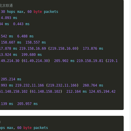
m 北京联通
30
 hops max
,
60
byte
 packets

 
4.093
 ms

84
 ms  
0.443
 ms

.542
 ms  
6.488
 ms

 
158.607
 ms  
158.557
 ms

17.078
 ms 
219.158
.
16.69
(
219.158
.
16.69
)
173.876
 ms

13.924
 ms  
199.680
 ms

.49
.
214.30
(
61.49
.
214.30
)
205.902
 ms 
219.158
.
19.81
(
219.1
205.214
.993
 ms 
219.232
.
11.166
(
219.232
.
11.166
)
260.764
61.148
.
158.102
(
61.148
.
158.102
)
212.164
 ms 
124.65
.
194.42
.139
 ms  
205.957
 ms
动
ops max
,
60
byte
 packets
