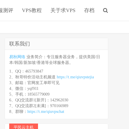
服测评
VPS教程
关于求VPS
存档
联系我们
易秋网络
业务简介：专注服务器业务，提供美国/日
本/韩国/新加坡/香港等全球服务器。
1、QQ：465793847
2、秋哥特价活动主机频道
https://t.me/qiuvpstejia
3、邮箱：官网发工单即可见
4、微信：yqf911
5、手机：18565779009
6、QQ交流群1[新开]：142962030
7、QQ交流群2[未满]：970166989
8、群聊：
https://t.me/qiuvpschat
平民云主机