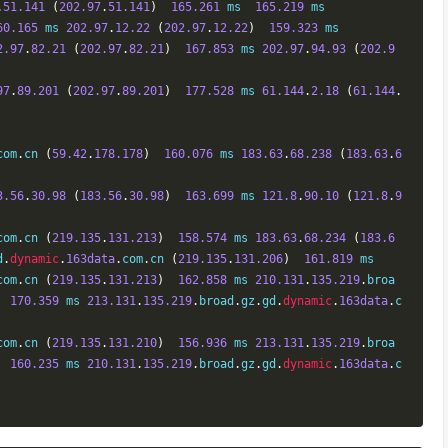
.
51.141
(
202.97
.
51.141
)
165.261
 ms  
165.219
 ms

60.165
 ms 
202.97
.
12.22
(
202.97
.
12.22
)
159.323
 ms

2.97
.
82.21
(
202.97
.
82.21
)
167.853
 ms 
202.97
.
94.93
(
202.9
97
.
89.201
(
202.97
.
89.201
)
177.528
 ms 
61.144
.
2.18
(
61.144
.
com
.
cn 
(
59.42
.
178.178
)
160.076
 ms 
183.63
.
68.238
(
183.63
.
6
3.56
.
30.98
(
183.56
.
30.98
)
163.699
 ms 
121.8
.
90.10
(
121.8
.
9
com
.
cn 
(
219.135
.
131.213
)
158.574
 ms 
183.63
.
68.234
(
183.6
d
.
dynamic
.
163data
.
com
.
cn 
(
219.135
.
131.206
)
161.819
com
.
cn 
(
219.135
.
131.213
)
162.858
 ms 
210.131
.
135.219
.
broa
170.359
 ms 
213.131
.
135.219
.
broad
.
gz
.
gd
.
dynamic
.
163data
.
c
com
.
cn 
(
219.135
.
131.210
)
156.936
 ms 
213.131
.
135.219
.
broa
160.235
 ms 
210.131
.
135.219
.
broad
.
gz
.
gd
.
dynamic
.
163data
.
c