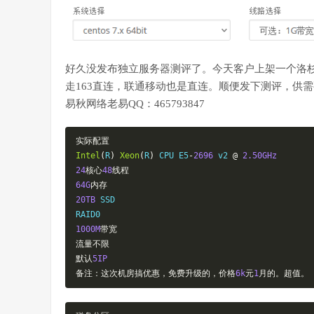
好久没发布独立服务器测评了。今天客户上架一个洛杉矶
走163直连，联通移动也是直连。顺便发下测评，供
易秋网络老易QQ：465793847
实际配置
Intel
(
R
)
Xeon
(
R
)
 CPU E5
-
2696
 v2 
@
2.50GHz
24
核心
48
线程
64G
内存
20TB
 SSD

1000M
带宽
流量不限
默认
5IP
备注：这次机房搞优惠，免费升级的，价格
6k
元
1
月的。超值。