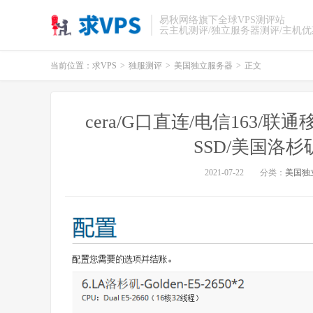
易秋网络旗下全球VPS测评站
云主机测评/独立服务器测评/主机
当前位置：
求VPS
>
独服测评
>
美国独立服务器
>
正文
cera/G口直连/电信163/联通
SSD/美国洛
2021-07-22
分类：
美国独