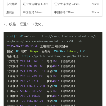
东北地区
辽宁大连电信 173ms
辽宁大连移动 245ms
205ms
港澳台
中国台湾 162ms
中国香港 248ms
205ms
2、线路，联通4837优化。
root@fib61
:~
# curl https://raw.githubusercontent.com/zh
anghanyun/backtrace/main/install.sh -sSf | sh
2025
/
06
/
27
00
:
13
:
44
正在测试三网回程路由...
国家:
 US 
城市:
Draper
服务商:
 AS260xx 
Fibxxx
,
项目地址:
 https
:
//github.com/zhanghanyun/backtrace
北京电信
219.141
.
140.10
电信
163
[普通线路]
北京联通
202.106
.
195.68
联通
4837
[普通线路]
北京移动
221.179
.
155.161
移动
CMI  
[普通线路]
上海电信
202.96
.
209.133
电信
163
[普通线路]
上海联通
210.22
.
97.1
联通
4837
[普通线路]
上海移动
211.136
.
112.200
移动
CMI  
[普通线路]
广州电信
58.60
.
188.222
电信
163
[普通线路]
广州联通
210.21
.
196.6
联通
4837
[普通线路]
广州移动
120.196
.
165.24
移动
CMI  
[普通线路]