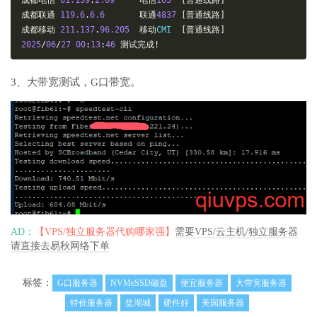
成都电信
61.139
.
2.69
电信
163
[普通线路]
成都联通
119.6
.
6.6
联通
4837
[普通线路]
成都移动
211.137
.
96.205
移动
CMI  
[普通线路]
2025
/
06
/
27
00
:
13
:
46
测试完成!
3、大带宽测试，G口带宽。
AD：
【VPS/独立服务器代购哪家强】
需要VPS/云主机/独立服务器
请直接去易秋网络下单
标签：
G口服务器
NVMeSSD磁盘
便宜服务器
大带宽服务器
特价服务器
盐湖城
硬件好
美国服务器