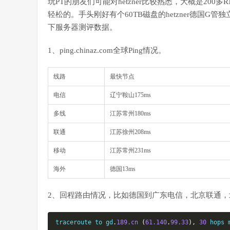
玩PT的朋友们可能对hetzner比较熟悉，大概是20
轻松的。手头刚好有个60TB磁盘的hetzner德国
下服务器测评数据。
1、ping.chinaz.com全球Ping情况。
线路
最快节点
电信
辽宁鞍山175ms
多线
江苏常州180ms
联通
江苏徐州208ms
移动
江苏常州231ms
海外
德国13ms
2、回程路由情况，比如德国到广东电信，北京联通，
traceroute to gd
.
189.cn
(
61.140
.
99.33
),
30
 hops 