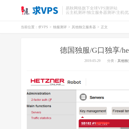
易秋网络旗下全球VPS测评站
云主机测评/独立服务器测评/主机
当前位置：
求VPS
>
独服测评
>
其他独立服务器
>
正文
德国独服/G口独享/het
2019-05-29
分类：
其他独