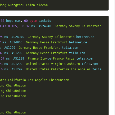
dong
Guangzhou
ChinaTelecom
30
 hops max
,
60
byte
 packets

8.47
.
0.105
)
0.32
 ms  AS24940  
Germany
Saxony
Falkenstein
25
 ms  AS24940  
Germany
Saxony
Falkenstein
 hetzner
.
de

7
 ms  AS24940  
Germany
Hesse
Frankfurt
 hetzner
.
de

s  AS1299  
Germany
Hesse
Frankfurt
 telia
.
com

07
 ms  AS1299  
Germany
Hesse
Frankfurt
 telia
.
com

.57
 ms  AS1299  
France
Ile
-
de
-
France
Paris
 telia
.
com

23
 ms  AS1299  
United
States
Virginia
Ashburn
 telia
.
com

16
 ms  AS1299  
United
States
California
Los
Angeles
 telia
.
ates
California
Los
Angeles
ChinaUnicom
ing
ChinaUnicom
ing
ChinaUnicom
ing
ChinaUnicom
ing
ChinaUnicom