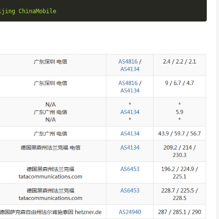
ijing
ChinaMobile