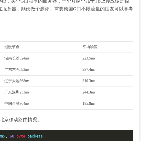
0多RMB，买个G口独享的服务器，一个月刷个几十TB上传应该是轻
G管独立服务器，顺便做个测评，需要德国G口不限流量的朋友可以参考
最慢节点
平均响应
湖南长沙324ms
223.5ms
广东东莞592ms
287.4ms
辽宁大连368ms
310.3ms
广东深圳253ms
244.3ms
中国台湾304ms
185.8ms
北京移动路由情况。
max
,
60
byte
 packets
