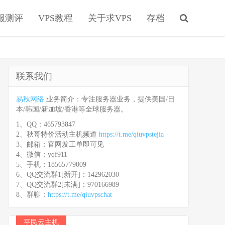
服测评
VPS教程
关于求VPS
存档
联系我们
易秋网络
业务简介：专注服务器业务，提供美国/日
本/韩国/新加坡/香港等全球服务器。
1、QQ：465793847
2、秋哥特价活动主机频道
https://t.me/qiuvpstejia
3、邮箱：官网发工单即可见
4、微信：yqf911
5、手机：18565779009
6、QQ交流群1[新开]：142962030
7、QQ交流群2[未满]：970166989
8、群聊：
https://t.me/qiuvpschat
平民云主机