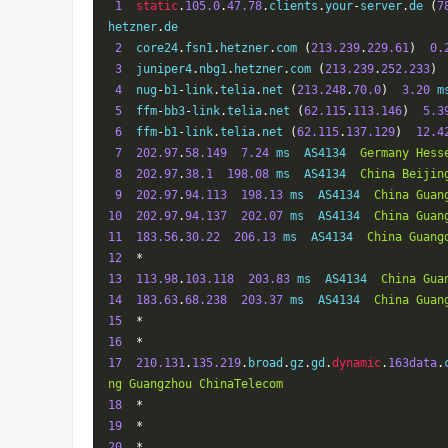
1
static
.
105.0
.
47.78
.
clients
.
your
-
server
.
de 
(
7
hetzner
.
de

2
  core24
.
fsn1
.
hetzner
.
com 
(
213.239
.
229.61
)
0.
3
  juniper4
.
nbg1
.
hetzner
.
com 
(
213.239
.
252.233
)
4
  nug
-
b1
-
link
.
telia
.
net 
(
213.248
.
70.0
)
3.20
 m
5
  ffm
-
bb3
-
link
.
telia
.
net 
(
62.115
.
113.146
)
5.3
6
  ffm
-
b1
-
link
.
telia
.
net 
(
62.115
.
137.129
)
12.4
7
202.97
.
58.149
7.24
 ms  AS4134  
Germany
Hess
8
202.97
.
38.1
198.08
 ms  AS4134  
China
Beijin
9
202.97
.
94.113
198.13
 ms  AS4134  
China
Guan
10
202.97
.
94.137
202.07
 ms  AS4134  
China
Guan
11
183.56
.
30.22
206.13
 ms  AS4134  
China
Guang
12
*
13
113.98
.
103.118
203.83
 ms  AS4134  
China
Gua
14
183.63
.
68.238
203.37
 ms  AS4134  
China
Guan
15
*
16
*
17
210.131
.
135.219
.
broad
.
gz
.
gd
.
dynamic
.
163data
.
ng
Guangzhou
ChinaTelecom
18
*
19
*
20
*