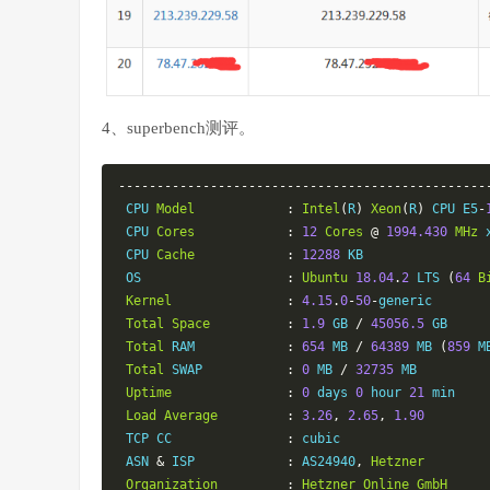
4、superbench测评。
------------------------------------------------
 CPU 
Model
:
Intel
(
R
)
Xeon
(
R
)
 CPU E5
-
 CPU 
Cores
:
12
Cores
@
1994.430
MHz
 
 CPU 
Cache
:
12288
 KB

 OS                   
:
Ubuntu
18.04
.
2
 LTS 
(
64
B
Kernel
:
4.15
.
0
-
50
-
generic

Total
Space
:
1.9
 GB 
/
45056.5
 GB

Total
 RAM            
:
654
 MB 
/
64389
 MB 
(
859
 M
Total
 SWAP           
:
0
 MB 
/
32735
 MB

Uptime
:
0
 days 
0
 hour 
21
 min

Load
Average
:
3.26
,
2.65
,
1.90
 TCP CC               
:
 cubic

 ASN 
&
 ISP            
:
 AS24940
,
Hetzner
Organization
:
Hetzner
Online
GmbH