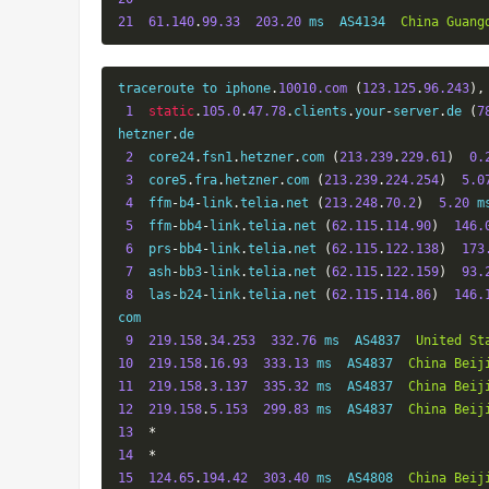
21
61.140
.
99.33
203.20
 ms  AS4134  
China
Guang
traceroute to iphone
.
10010.com
(
123.125
.
96.243
),
1
static
.
105.0
.
47.78
.
clients
.
your
-
server
.
de 
(
7
hetzner
.
de

2
  core24
.
fsn1
.
hetzner
.
com 
(
213.239
.
229.61
)
0.
3
  core5
.
fra
.
hetzner
.
com 
(
213.239
.
224.254
)
5.0
4
  ffm
-
b4
-
link
.
telia
.
net 
(
213.248
.
70.2
)
5.20
 m
5
  ffm
-
bb4
-
link
.
telia
.
net 
(
62.115
.
114.90
)
146.
6
  prs
-
bb4
-
link
.
telia
.
net 
(
62.115
.
122.138
)
173
7
  ash
-
bb3
-
link
.
telia
.
net 
(
62.115
.
122.159
)
93.
8
  las
-
b24
-
link
.
telia
.
net 
(
62.115
.
114.86
)
146.
com

9
219.158
.
34.253
332.76
 ms  AS4837  
United
St
10
219.158
.
16.93
333.13
 ms  AS4837  
China
Beij
11
219.158
.
3.137
335.32
 ms  AS4837  
China
Beij
12
219.158
.
5.153
299.83
 ms  AS4837  
China
Beij
13
*
14
*
15
124.65
.
194.42
303.40
 ms  AS4808  
China
Beij