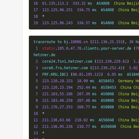
16
61.135
.
113.2
333.32
 ms  AS4808  
China
Beiji
17
123.125
.
96.251
334.75
 ms  AS4808  
China
Bei
18
*
19
123.125
.
96.243
334.57
 ms  AS4808  
China
Bei
traceroute to bj
.
10086.cn
(
211.136
.
25.153
),
30
 h
1
static
.
105.0
.
47.78
.
clients
.
your
-
server
.
de 
(
7
hetzner
.
de

2
  core24
.
fsn1
.
hetzner
.
com 
(
213.239
.
229.61
)
1.
3
  core0
.
fra
.
hetzner
.
com 
(
213.239
.
252.41
)
5.02
4
  FRF
.
KRU
.
IBC1 
(
80.81
.
195.121
)
6.05
 ms  AS184
5
223.120
.
10.153
18.99
 ms  AS58453  
Germany
H
6
223.120
.
15.194
252.44
 ms  AS58453  
China
Ch
7
221.183
.
55.106
207.39
 ms  AS9808  
China
Bei
8
221.183
.
46.250
207.48
 ms  AS9808  
China
Bei
9
221.176
.
27.253
260.77
 ms  AS9808  
China
Bei
10
*
11
211.136
.
63.66
210.02
 ms  AS56048  
China
Bei
12
211.136
.
95.226
210.77
 ms  AS56048  
China
Be
13
*