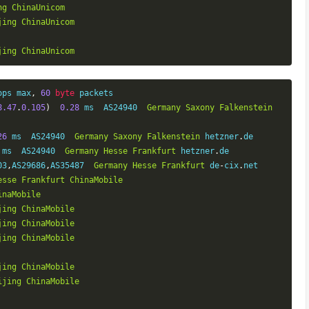
ng
ChinaUnicom
jing
ChinaUnicom
jing
ChinaUnicom
ops max
,
60
byte
 packets

8.47
.
0.105
)
0.28
 ms  AS24940  
Germany
Saxony
Falkenstein
26
 ms  AS24940  
Germany
Saxony
Falkenstein
 hetzner
.
de

 ms  AS24940  
Germany
Hesse
Frankfurt
 hetzner
.
de

03
,
AS29686
,
AS35487  
Germany
Hesse
Frankfurt
 de
-
cix
.
net

esse
Frankfurt
ChinaMobile
inaMobile
jing
ChinaMobile
jing
ChinaMobile
jing
ChinaMobile
jing
ChinaMobile
ijing
ChinaMobile