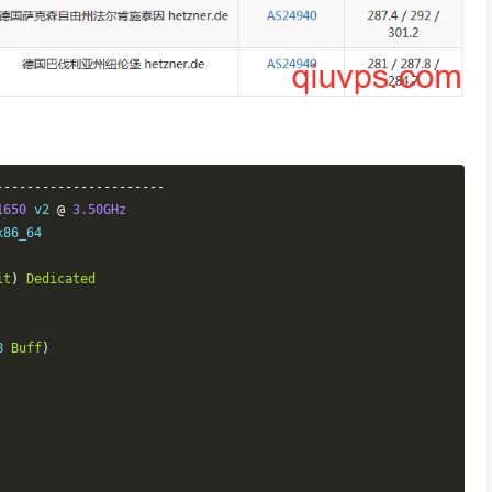
----------------------
1650
 v2 
@
3.50GHz
x86_64

it
)
Dedicated
B 
Buff
)