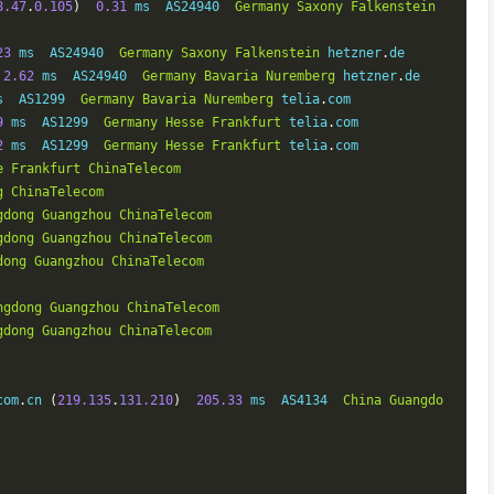
8.47
.
0.105
)
0.31
 ms  AS24940  
Germany
Saxony
Falkenstein
23
 ms  AS24940  
Germany
Saxony
Falkenstein
 hetzner
.
de

2.62
 ms  AS24940  
Germany
Bavaria
Nuremberg
 hetzner
.
de

s  AS1299  
Germany
Bavaria
Nuremberg
 telia
.
com

9
 ms  AS1299  
Germany
Hesse
Frankfurt
 telia
.
com

2
 ms  AS1299  
Germany
Hesse
Frankfurt
 telia
.
com

e
Frankfurt
ChinaTelecom
g
ChinaTelecom
gdong
Guangzhou
ChinaTelecom
gdong
Guangzhou
ChinaTelecom
dong
Guangzhou
ChinaTelecom
ngdong
Guangzhou
ChinaTelecom
gdong
Guangzhou
ChinaTelecom
com
.
cn 
(
219.135
.
131.210
)
205.33
 ms  AS4134  
China
Guangdo