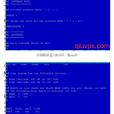
示例刚好是2块SSD，做raid0