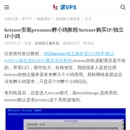
当前位置：
求VPS
>
独服测评
>
其他独立服务器
>
正文
hetzner安装proxmox孵小鸡教程/hetzner购买IP/独立
IP小鸡
2020-05-25
分类：
其他独立服务器
阅读(6167)
评论(0)
以前曾经发过教程，
德国
hetzner
独立服务器G口独享/默认
RAID1/修改成RAID0/重装系统教程
,hetzner的机器配置还是不错
的，带宽G口，硬件给力，价格便宜。我想很多人是想过用
hetzner的独立服务器拿来孵几个小鸡用用。易秋网络老易这边
没有孵小鸡需求，只是买个IP孵个小鸡玩玩。
拿到机器后，还是进入rescue模式，敲installimage,选择系统。
hetzner默认是有promox这个系统选项的。