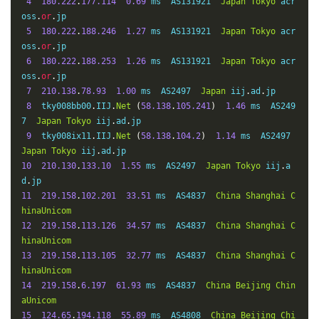
4
180.222
.
177.114
0.69
 ms  AS131921  
Japan
Tokyo
 acr
angzhou
ChinaTelecom
oss
.
or
.
jp

5
180.222
.
188.246
1.27
 ms  AS131921  
Japan
Tokyo
 acr
oss
.
or
.
jp

6
180.222
.
188.253
1.26
 ms  AS131921  
Japan
Tokyo
 acr
oss
.
or
.
jp

7
210.138
.
78.93
1.00
 ms  AS2497  
Japan
 iij
.
ad
.
jp

8
  tky008bb00
.
IIJ
.
Net
(
58.138
.
105.241
)
1.46
 ms  AS249
7  
Japan
Tokyo
 iij
.
ad
.
jp

9
  tky008ix11
.
IIJ
.
Net
(
58.138
.
104.2
)
1.14
 ms  AS2497  
Japan
Tokyo
 iij
.
ad
.
10
210.130
.
133.10
1.55
 ms  AS2497  
Japan
Tokyo
 iij
.
a
d
.
11
219.158
.
102.201
33.51
 ms  AS4837  
China
Shanghai
C
hinaUnicom
12
219.158
.
113.126
34.57
 ms  AS4837  
China
Shanghai
C
hinaUnicom
13
219.158
.
113.105
32.77
 ms  AS4837  
China
Shanghai
C
hinaUnicom
14
219.158
.
6.197
61.93
 ms  AS4837  
China
Beijing
Chin
aUnicom
15
124.65
.
194.118
55.89
 ms  AS4808  
China
Beijing
Chi