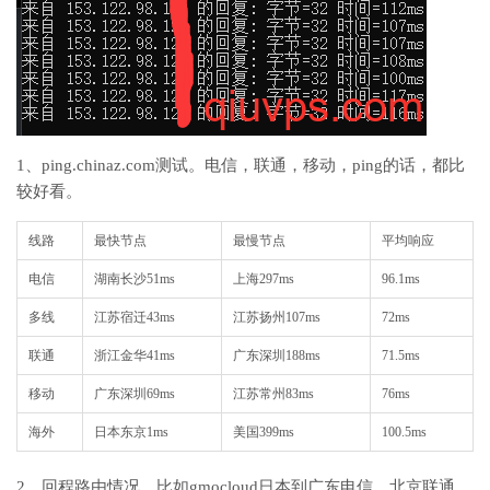
1、ping.chinaz.com测试。电信，联通，移动，ping的话，都比
较好看。
线路
最快节点
最慢节点
平均响应
电信
湖南长沙51ms
上海297ms
96.1ms
多线
江苏宿迁43ms
江苏扬州107ms
72ms
联通
浙江金华41ms
广东深圳188ms
71.5ms
移动
广东深圳69ms
江苏常州83ms
76ms
海外
日本东京1ms
美国399ms
100.5ms
2、回程路由情况，比如gmocloud日本到广东电信，北京联通，