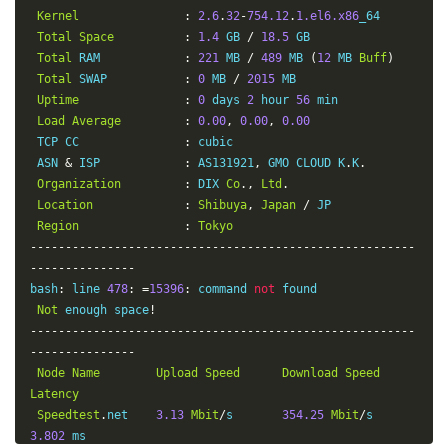
Kernel
:
2.6
.
32
-
754.12
.
1.el6.x86
_64

Total
Space
:
1.4
 GB 
/
18.5
 GB

Total
 RAM            
:
221
 MB 
/
489
 MB 
(
12
 MB 
Buff
)
Total
 SWAP           
:
0
 MB 
/
2015
 MB

Uptime
:
0
 days 
2
 hour 
56
 min

Load
Average
:
0.00
,
0.00
,
0.00
 TCP CC               
:
 cubic

 ASN 
&
 ISP            
:
 AS131921
,
 GMO CLOUD K
.
K
.
Organization
:
 DIX 
Co
.,
Ltd
.
Location
:
Shibuya
,
Japan
/
 JP

Region
:
Tokyo
-------------------------------------------------------
---------------
bash
:
 line 
478
:
=
15396
:
 command 
not
 found

Not
 enough space
!
-------------------------------------------------------
---------------
Node
Name
Upload
Speed
Download
Speed
Latency
Speedtest
.
net    
3.13
Mbit
/
s       
354.25
Mbit
/
s       
3.802
 ms
