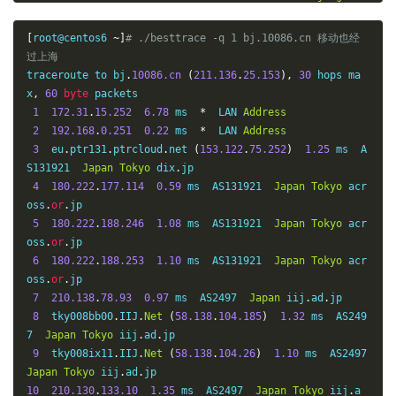
naUnicom
16
125.33
.
187.58
54.90
 ms  AS4808  
China
Beijing
Chin
[
root@centos6 
~]
# ./besttrace -q 1 bj.10086.cn 移动也经
aUnicom
过上海
17
124.65
.
194.42
55.14
 ms  AS4808  
China
Beijing
Chin
traceroute to bj
.
10086.cn
(
211.136
.
25.153
),
30
 hops ma
aUnicom
x
,
60
byte
 packets

18
61.135
.
113.2
55.14
 ms  AS4808  
China
Beijing
China
1
172.31
.
15.252
6.78
 ms  
*
  LAN 
Address
Unicom
2
192.168
.
0.251
0.22
 ms  
*
  LAN 
Address
19
123.125
.
96.251
54.98
 ms  AS4808  
China
Beijing
Chi
3
  eu
.
ptr131
.
ptrcloud
.
net 
(
153.122
.
75.252
)
1.25
 ms  A
naUnicom
S131921  
Japan
Tokyo
 dix
.
jp

20
*
4
180.222
.
177.114
0.59
 ms  AS131921  
Japan
Tokyo
 acr
21
123.125
.
96.243
55.09
 ms  AS4808  
China
Beijing
Chi
oss
.
or
.
jp

naUnicom
5
180.222
.
188.246
1.08
 ms  AS131921  
Japan
Tokyo
 acr
oss
.
or
.
jp

6
180.222
.
188.253
1.10
 ms  AS131921  
Japan
Tokyo
 acr
oss
.
or
.
jp

7
210.138
.
78.93
0.97
 ms  AS2497  
Japan
 iij
.
ad
.
jp

8
  tky008bb00
.
IIJ
.
Net
(
58.138
.
104.185
)
1.32
 ms  AS249
7  
Japan
Tokyo
 iij
.
ad
.
jp

9
  tky008ix11
.
IIJ
.
Net
(
58.138
.
104.26
)
1.10
 ms  AS2497  
Japan
Tokyo
 iij
.
ad
.
10
210.130
.
133.10
1.35
 ms  AS2497  
Japan
Tokyo
 iij
.
a