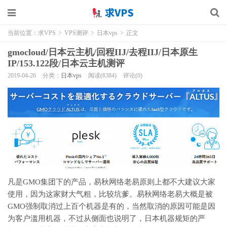
当前位置：
求VPS
>
VPS测评
>
日本vps
>
正文
gmocloud/日本云主机/回程IIJ/去程IIJ/日本原生
IP/153.122段/日本云主机测评
2019-04-26
分类：
日本vps
阅读(8384)
评论(0)
凡是GMO集团下的产品，易秋网络老易原则上都不大建议大家
使用，因为这家财大气粗，比较坑爹。易秋网络老易大概是被
GMO强制取消过上百个机器是有的，当然取消的原因可能是因
为客户滥用机器，不过从侧面也说明了，日本机器规矩的严