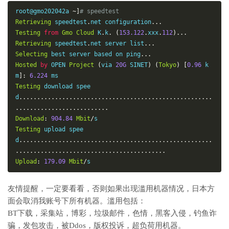
root@gmo202042a 
~]
# speedtest
Retrieving
 speedtest
.
net configuration
...
Testing
from
Gmo
Cloud
 K
.
k
.
(
153.122
.
xxx
.
112
)...
Retrieving
 speedtest
.
net server list
...
Selecting
 best server based on ping
...
Hosted
by
 OPEN 
Project
(
via 
20G
 SINET
)
(
Tokyo
)
[
0.96
 k
m
]:
6.224
Testing
 download spee
d
......................................................
..........................
Download
:
904.84
Mbit
/
Testing
 upload spee
d
......................................................
..........................................
Upload
:
179.09
Mbit
/
s
友情提醒，一定要看看，否则如果出现滥用机器情况，日本方
面会取消我账号下所有机器。滥用包括：
BT下载，采集站，博彩，垃圾邮件，色情，黑客入侵，钓鱼诈
骗，发包攻击，被Ddos，版权投诉，超负荷用机器。