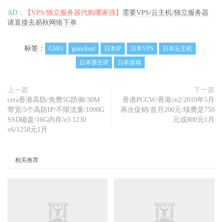
Fast
.
com         
0.00
Mbit
/
s       
113.4
Mbit
/
s        
AD：
【VPS/独立服务器代购哪家强】
需要VPS/云主机/独立服务器
-
请直接去易秋网络下单
Nanjing
   CT     
3.01
Mbit
/
s       
12.36
Mbit
/
s        
-
Xiangyang
 CT     
3.08
Mbit
/
s       
45.76
Mbit
/
s        
标签：
GMO
gmocloud
日本IP
日本VPS
日本云主机
-
日本原生IP
日本游戏
Hangzhou
  CT     
2.95
Mbit
/
s       
45.21
Mbit
/
s        
-
Chongqing
 CT     
2.78
Mbit
/
s       
49.83
Mbit
/
s        
上一篇
下一篇
-
cera香港高防/免费5G防御/30M
香港PCCW/香港cn2/2019年5月
Xi
'an     CU     2.70 Mbit/s       22.10 Mbit/s        
带宽/5个高防IP/不限流量/1000G
再次促销/首月200元/续费是750
-

SSD磁盘/16G内存/e3 1230
元或800元1月
v6/1258元1月
 Chongqing CU     3.03 Mbit/s       74.92 Mbit/s        
-

 Chengdu   CM     2.63 Mbit/s       28.15 Mbit/s        
相关推荐
-

 Kunming   CM     2.19 Mbit/s       24.91 Mbit/s        
-

 Guangzhou CM     0.86 Mbit/s       0.74 Mbit/s         
-

-------------------------------------------------------