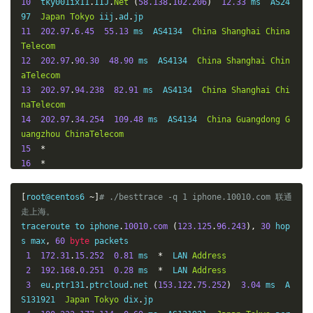
10
  tky001ix11
.
IIJ
.
Net
(
58.138
.
102.206
)
12.33
 ms  AS24
97  
Japan
Tokyo
 iij
.
ad
.
11
202.97
.
6.45
55.13
 ms  AS4134  
China
Shanghai
China
Telecom
12
202.97
.
90.30
48.90
 ms  AS4134  
China
Shanghai
Chin
aTelecom
13
202.97
.
94.238
82.91
 ms  AS4134  
China
Shanghai
Chi
naTelecom
14
202.97
.
34.254
109.48
 ms  AS4134  
China
Guangdong
G
uangzhou
ChinaTelecom
15
*
16
*
17
*
18
183.63
.
68.234
104.50
 ms  AS4134  
China
Guangdong
G
[
root@centos6 
~]
# ./besttrace -q 1 iphone.10010.com 联通
uangzhou
ChinaTelecom
走上海。
19
*
traceroute to iphone
.
10010.com
(
123.125
.
96.243
),
30
 hop
20
210.131
.
135.219
.
broad
.
gz
.
gd
.
dynamic
.
163data
.
com
.
cn 
s max
,
60
byte
 packets

(
219.135
.
131.210
)
115.36
 ms  AS4134  
China
Guangdong
G
1
172.31
.
15.252
0.81
 ms  
*
  LAN 
Address
uangzhou
ChinaTelecom
2
192.168
.
0.251
0.28
 ms  
*
  LAN 
Address
21
*
3
  eu
.
ptr131
.
ptrcloud
.
net 
(
153.122
.
75.252
)
3.04
 ms  A
22
*
S131921  
Japan
Tokyo
 dix
.
jp

23
61.140
.
99.33
108.64
 ms  AS4134  
China
Guangdong
Gu