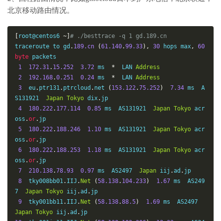
北京移动路由情况。
[
root@centos6 
~]
# ./besttrace -q 1 gd.189.cn
traceroute to gd
.
189.cn
(
61.140
.
99.33
),
30
 hops max
,
60
byte
 packets

1
172.31
.
15.252
3.72
 ms  
*
  LAN 
Address
2
192.168
.
0.251
0.24
 ms  
*
  LAN 
Address
3
  eu
.
ptr131
.
ptrcloud
.
net 
(
153.122
.
75.252
)
7.34
 ms  A
S131921  
Japan
Tokyo
 dix
.
jp

4
180.222
.
177.114
0.85
 ms  AS131921  
Japan
Tokyo
 acr
oss
.
or
.
jp

5
180.222
.
188.246
1.10
 ms  AS131921  
Japan
Tokyo
 acr
oss
.
or
.
jp

6
180.222
.
188.253
1.18
 ms  AS131921  
Japan
Tokyo
 acr
oss
.
or
.
jp

7
210.138
.
78.93
0.97
 ms  AS2497  
Japan
 iij
.
ad
.
jp

8
  tky008bb01
.
IIJ
.
Net
(
58.138
.
104.233
)
1.67
 ms  AS249
7  
Japan
Tokyo
 iij
.
ad
.
jp

9
  tky001bb11
.
IIJ
.
Net
(
58.138
.
88.5
)
1.69
 ms  AS2497  
Japan
Tokyo
 iij
.
ad
.