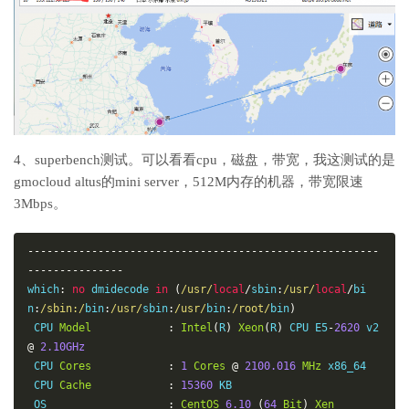
inaMobile
4、superbench测试。可以看看cpu，磁盘，带宽，我这测试的是
gmocloud altus的mini server，512M内存的机器，带宽限速
3Mbps。
-------------------------------------------------------
---------------
which
:
no
 dmidecode 
in
(
/usr/
local
/
sbin
:
/usr/
local
/
bi
n
:
/sbin:/
bin
:
/usr/
sbin
:
/usr/
bin
:
/root/
bin
)
 CPU 
Model
:
Intel
(
R
)
Xeon
(
R
)
 CPU E5
-
2620
 v2 
@
2.10GHz
 CPU 
Cores
:
1
Cores
@
2100.016
MHz
 x86_64

 CPU 
Cache
:
15360
 KB

 OS                   
:
CentOS
6.10
(
64
Bit
)
Xen