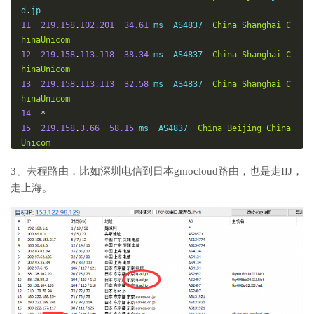
d
.
11
219.158
.
102.201
34.61
 ms  AS4837  
China
Shanghai
C
hinaUnicom
12
219.158
.
113.118
38.34
 ms  AS4837  
China
Shanghai
C
hinaUnicom
13
219.158
.
113.113
32.58
 ms  AS4837  
China
Shanghai
C
hinaUnicom
14
*
15
219.158
.
3.66
58.15
 ms  AS4837  
China
Beijing
China
Unicom
16
*
3、去程路由，比如深圳电信到日本gmocloud路由，也是走IIJ，
17
221.176
.
15.177
75.84
 ms  AS9808  
China
Beijing
Chi
走上海。
naMobile
18
*
19
211.136
.
63.66
76.85
 ms  AS56048  
China
Beijing
Chi
naMobile
20
211.136
.
95.226
78.22
 ms  AS56048  
China
Beijing
Ch
inaMobile
21
*
22
*
23
211.136
.
25.153
78.76
 ms  AS56048  
China
Beijing
Ch