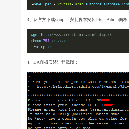
-
devel perl
-
ExtUtils
-
Embed
 autoconf automake lib
3、从官方下载setup.sh安装脚本安装DirectAdmin面板
wget http
:
//www.directadmin.com/setup.sh
chmod 
755
 setup
.
./
setup
.
sh
4、DA面板安装过程截图：