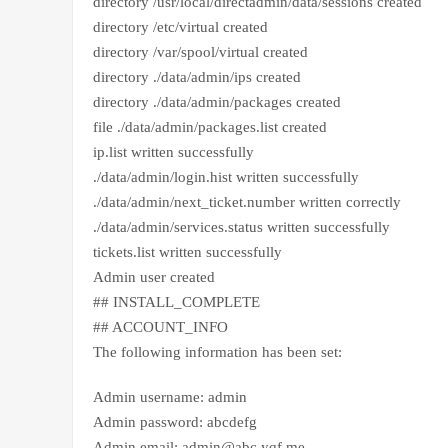
directory /usr/local/directadmin/data/sessions created
directory /etc/virtual created
directory /var/spool/virtual created
directory ./data/admin/ips created
directory ./data/admin/packages created
file ./data/admin/packages.list created
ip.list written successfully
./data/admin/login.hist written successfully
./data/admin/next_ticket.number written correctly
./data/admin/services.status written successfully
tickets.list written successfully
Admin user created
## INSTALL_COMPLETE
## ACCOUNT_INFO
The following information has been set:
Admin username: admin
Admin password: abcdefg
Admin email: admin@abc.yqf.me