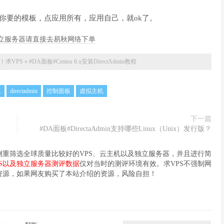
选中你要的模板，点应用所有，应用自己，就ok了。
/独立服务器请直接去易秋网络下单
！
求VPS
»
#DA面板#Centos 6.x安装DirectAdmin教程
板
directadmin
控制面板
虚拟主机
下一篇
#DA面板#DirectaAdmin支持哪些Linux（Unix）发行版？
要侧重筛选全球质量比较好的VPS、云主机以及独立服务器，并且进行简
PS以及独立服务器测评数据
仅对当时的测评环境有效。求VPS不强制网
资源，如果网友购买了本站介绍的资源，风险自担！