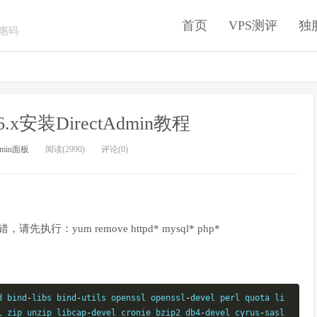
首页
VPS测评
独
优惠码
6.x安装DirectAdmin教程
admin面板
阅读(2990)
评论(0)
yum remove httpd* mysql* php*
d bind
-
libs bind
-
utils openssl openssl
-
devel perl quota li
l zip unzip libcap
-
devel cronie bzip2 db4
-
devel cyrus
-
sasl