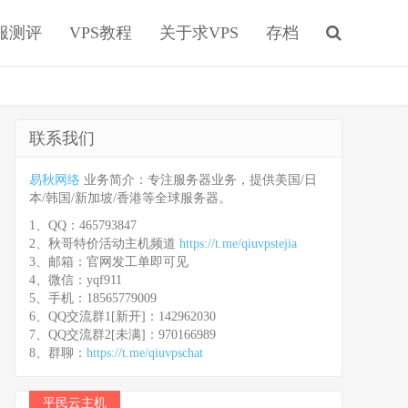
服测评
VPS教程
关于求VPS
存档
联系我们
易秋网络
业务简介：专注服务器业务，提供美国/日
本/韩国/新加坡/香港等全球服务器。
1、QQ：465793847
2、秋哥特价活动主机频道
https://t.me/qiuvpstejia
3、邮箱：官网发工单即可见
4、微信：yqf911
5、手机：18565779009
6、QQ交流群1[新开]：142962030
7、QQ交流群2[未满]：970166989
8、群聊：
https://t.me/qiuvpschat
平民云主机