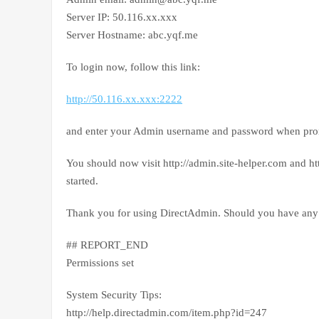
Server IP: 50.116.xx.xxx
Server Hostname: abc.yqf.me
To login now, follow this link:
http://50.116.xx.xxx:2222
and enter your Admin username and password when pr
You should now visit http://admin.site-helper.com and h
started.
Thank you for using DirectAdmin. Should you have any q
## REPORT_END
Permissions set
System Security Tips:
http://help.directadmin.com/item.php?id=247