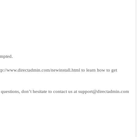
ompted.
ttp://www.directadmin.com/newinstall.html to learn how to get
uestions, don’t hesitate to contact us at support@directadmin.com