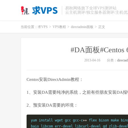
易秋网络旗下全球VPS测评站
云主机测评/独立服务器测评/主机
当前位置：
求VPS
>
VPS教程
>
directadmin面板
>
正文
#DA面板#Centos 
2013-04-16
分类：
direct
Centos安装DirectAdmin教程：
1、安装DA需要纯净的系统，之前有些朋友安装DA报错，请先执行：
2、预安装DA需要的环境：
yum install wget gcc gcc
-
c
++
 flex bison make bin
baio libcom_err
-
devel libcurl
-
devel gd zlib
-
deve