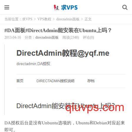
当前位置：
求VPS
>
VPS教程
>
directadmin面板
>
正文
#DA面板#DirectAdmin能安装在Ubuntu上吗？
2013-04-16
分类：
directadmin面板
阅读(2348)
评论(0)
DA授权后台是没有Unbuntu选项的，Ubuntu和Debian对应起来
即可。