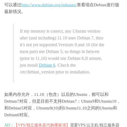
可以通过
http://www.debian.org/releases/
查看现在Debian发行版
最新情况。
If my memory is correct, any Ubuntu version
after (and including) 11.10 uses Debian 7, thus
it’s not yet supported.Versions 9 and 10 (for the
most part) use Debian 5, so things in betwen
(prior to 11.10) would use Debian 6.If unsure,
just install
Debian 6
. Check the
/etc/debian_version prior to installation.
如果内存允许，11.10（包含）以后的Ubuntu，都可以和
Debian7对应，但是目前不支持Debian7；Ubutu9和Ubuntu10，
和Debian5对应，Ubuntu9(10)到Ubuntu11.10之间的Ubuntu和
Debian6对应。
AD：
【VPS/独立服务器代购哪家强】
需要VPS/云主机/独立服务器