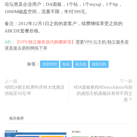
论坛类及企业用户：DA面板，1个站，1个mysql，1个ftp，
1000M磁盘空间，流量不限，年付399元。
备注：2012年12月1日之前的老客户，续费继续享受之前的
ABCDE套餐价格。
AD：
【VPS/独立服务器代购哪家强】
需要VPS/云主机/独立服务器
请直接去易秋网络下单
标签：
优质空间
创业
易主机
虚拟主机
上一篇
下一篇
#回忆#易主机周年庆特大优惠活
#DA面板教程#DirectAdmin与别
动低至50元/年
的虚拟主机面板比有何不同之
处？
相关推荐