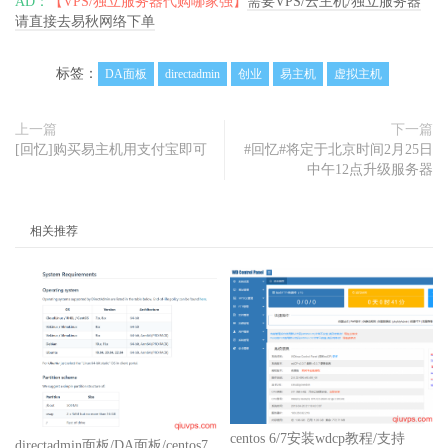
AD：
【VPS/独立服务器代购哪家强】
需要VPS/云主机/独立服务器
请直接去易秋网络下单
标签：
DA面板
directadmin
创业
易主机
虚拟主机
上一篇
下一篇
[回忆]购买易主机用支付宝即可
#回忆#将定于北京时间2月25日
中午12点升级服务器
相关推荐
centos 6/7安装wdcp教程/支持
directadmin面板/DA面板/centos7