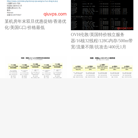
某机房年末双旦优惠促销/香港优
化/美国G口/价格最低
OVH伦敦/英国特价独立服务
器/16核32线程/128G内存/500m带
宽/流量不限/抗攻击/400元1月
新上架5款美国G口/流量不限
GPU.AI服务器
德国10G带宽/20G带宽/ 抗攻击独
立服务器上架了