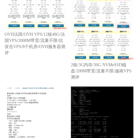
OVH法国/OVH VPS/12核48G/法
国VPS/2000M带宽/流量不限/抗
攻击VPS/8个机房/OVH服务器测
评
2核/3G内存/30G NVMeSSD磁
盘/200M带宽/流量不限/越南VPS
测评