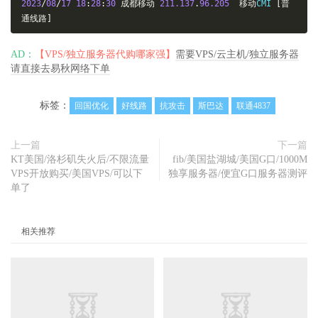
2023
/
08
/
17
18
:
28
:
30
成都移动
211.137
.
96.205
移动
CMI 
[普
通线路]
AD：
【VPS/独立服务器代购哪家强】
需要VPS/云主机/独立服务器
请直接去易秋网络下单
标签：
回国优化
好线路
抗攻击
斯巴达
联通4837
上一篇
下一篇
KT美国/洛杉矶失火后/不限流量
fib/美国盐湖城/美国G口/1000M
VPS开放购买/美国VPS/可以下
独享服务器/便宜G口服务器测评
单了
相关推荐
KT美国硅谷/G口带宽/流量不限/