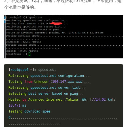
2、带宽测试，G口，满速，不过限制20TB流量，正常使用，这
个流量也是够的。
[
root@spd6 
~]
# speedtest
Retrieving
 speedtest
.
net configuration
...
Testing
from
Unknown
(
194.147
.
xxx
.
xxx
)...
Retrieving
 speedtest
.
net server list
...
Selecting
 best server based on ping
...
Hosted
by
Advanced
Internet
(
Yakima
,
 WA
)
[
7714.01
 km
]:
10.471
Testing
 download spee
d
......................................................
..........................