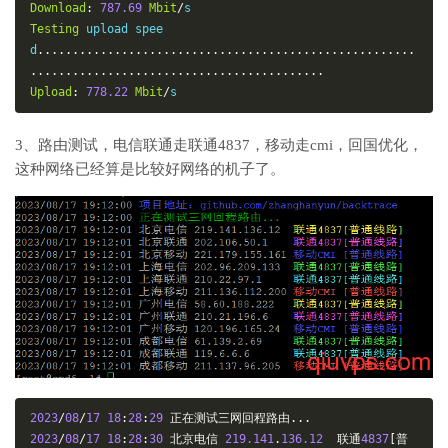
Download
:
787.69
Mbit
/
Testing
 upload spee
d
......................................................
..........................................
Upload
:
778.22
Mbit
/
s
3、路由测试，电信联通走联通4837，移动走cmi，回国优化，
这种网络已经算是比较好网络的机子了。
2023
/
08
/
17
18
:
28
:
29
正在测试三网回程路由...
2023
/
08
/
17
18
:
28
:
30
北京电信
219.141
.
136.12
联通
4837
[普