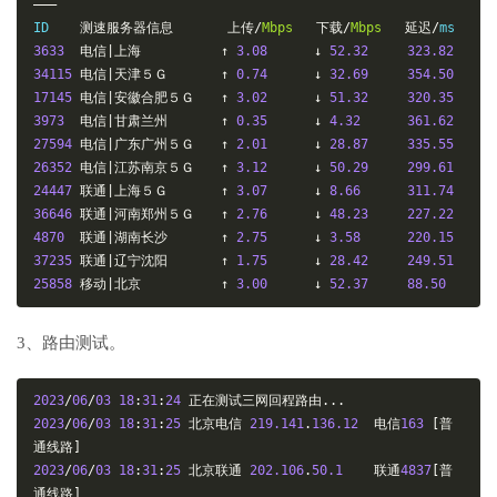
———
ID    
测速服务器信息
上传/
Mbps
下载/
Mbps
延迟/
3633
电信|上海　　　　　　↑
3.08
↓
52.32
323.82
34115
电信|天津５Ｇ　　　　↑
0.74
↓
32.69
354.50
17145
电信|安徽合肥５Ｇ　　↑
3.02
↓
51.32
320.35
3973
电信|甘肃兰州　　　　↑
0.35
↓
4.32
361.62
27594
电信|广东广州５Ｇ　　↑
2.01
↓
28.87
335.55
26352
电信|江苏南京５Ｇ　　↑
3.12
↓
50.29
299.61
24447
联通|上海５Ｇ　　　　↑
3.07
↓
8.66
311.74
36646
联通|河南郑州５Ｇ　　↑
2.76
↓
48.23
227.22
4870
联通|湖南长沙　　　　↑
2.75
↓
3.58
220.15
37235
联通|辽宁沈阳　　　　↑
1.75
↓
28.42
249.51
25858
移动|北京　　　　　　↑
3.00
↓
52.37
88.50
3、路由测试。
2023
/
06
/
03
18
:
31
:
24
正在测试三网回程路由...
2023
/
06
/
03
18
:
31
:
25
北京电信
219.141
.
136.12
电信
163
[普
通线路]
2023
/
06
/
03
18
:
31
:
25
北京联通
202.106
.
50.1
联通
4837
[普
通线路]