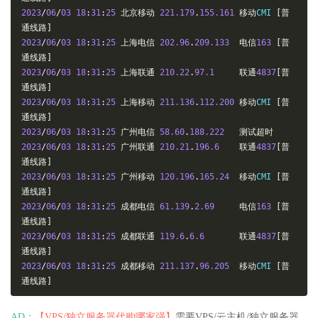
2023
/
06
/
03
18
:
31
:
25
北京移动
221.179
.
155.161
移动
CMI 
[普
通线路]
2023
/
06
/
03
18
:
31
:
25
上海电信
202.96
.
209.133
电信
163
[普
通线路]
2023
/
06
/
03
18
:
31
:
25
上海联通
210.22
.
97.1
联通
4837
[普
通线路]
2023
/
06
/
03
18
:
31
:
25
上海移动
211.136
.
112.200
移动
CMI 
[普
通线路]
2023
/
06
/
03
18
:
31
:
25
广州电信
58.60
.
188.222
测试超时
2023
/
06
/
03
18
:
31
:
25
广州联通
210.21
.
196.6
联通
4837
[普
通线路]
2023
/
06
/
03
18
:
31
:
25
广州移动
120.196
.
165.24
移动
CMI 
[普
通线路]
2023
/
06
/
03
18
:
31
:
25
成都电信
61.139
.
2.69
电信
163
[普
通线路]
2023
/
06
/
03
18
:
31
:
25
成都联通
119.6
.
6.6
联通
4837
[普
通线路]
2023
/
06
/
03
18
:
31
:
25
成都移动
211.137
.
96.205
移动
CMI 
[普
通线路]
AD：
【VPS/独立服务器代购哪家强】
需要VPS/云主机/独立服务器