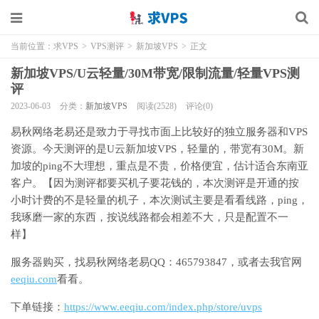
当前位置：
求VPS
>
VPS测评
>
新加坡VPS
>
正文
新加坡VPS/U云轻量/30M带宽/限制流量/轻量VPS测
评
2023-06-03
分类：
新加坡VPS
阅读(2528)
评论(0)
易秋网络老易还是致力于寻找市面上比较好的独立服务器和VPS
资源。今天测评的是U云新加坡VPS，轻量的，带宽有30M。新
加坡的ping不大理想，重点是不贵，价格便宜，估计适合东南亚
客户。【因为测评都要买机子要花钱的，本次测评是开通的按
小时计费的不是轻量的机子，本次测试主要是看看线路，ping，
我琢磨一家的东西，按说线路都会相差不大，只是配置不一
样】
服务器购买，找易秋网络老易QQ：465793847，或者去我官网
eeqiu.com
看看。
下单链接：
https://www.eeqiu.com/index.php/store/uvps