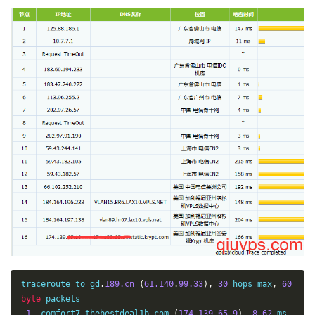
traceroute to gd
.
189.cn
(
61.140
.
99.33
),
30
 hops max
,
60
byte
 packets

1
  comfort7
.
thebestdeal1b
.
com 
(
174.139
.
65.9
)
8.62
 ms  