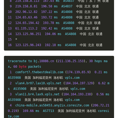
8
219.158
.
8.113
167.03
 ms  AS4837  
中国
广东
广州
联通
9
219.158
.
8.81
196.58
 ms  AS4837  
中国
北京
联通
10
202.96
.
12.82
197.22
 ms  AS4808  
中国
北京
联通
11
124.65
.
63.46
193.72
 ms  AS4808  
中国
北京
联通
12
124.65
.
194.42
193.78
 ms  AS4808  
中国
北京
联通
13
61.135
.
113.2
192.42
 ms  AS4808  
中国
北京
联通
14
123.125
.
96.251
194.06
 ms  AS4808  
中国
北京
联通
15
*
16
123.125
.
96.243
192.18
 ms  AS4808  
中国
北京
联通
traceroute to bj
.
10086.cn
(
211.136
.
25.153
),
30
 hops ma
x
,
60
byte
 packets

1
  comfort7
.
thebestdeal1b
.
com 
(
174.139
.
65.9
)
0.21
 ms  
AS35908  
美国
加利福尼亚州
洛杉矶
 vpls
.
com

2
  vlan4
.
br07
.
lax10
.
vpls
.
net 
(
184.164
.
197.129
)
6.62
 m
s  AS35908  
美国
加利福尼亚州
洛杉矶
 vpls
.
com

3
  vlan11
.
br4
.
lax9
.
vpls
.
net 
(
184.164
.
193.238
)
0.56
 ms  
AS35908  
美国
加利福尼亚州
洛杉矶
 vpls
.
com

4
  china
-
mobile
.
as58453
.
any2ix
.
coresite
.
com 
(
206.72
.
21
0.219
)
169.66
 ms  AS7713  
美国
加利福尼亚州
洛杉矶
 coresi
te
.
com
