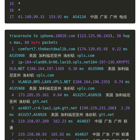
15
*
16
*
17
61.140
.
99.33
153.92
 ms  AS4134  
中国
广东
广州
电信
traceroute to iphone
.
10010.com
(
123.125
.
96.243
),
30
 hop
s max
,
60
byte
 packets

1
  comfort7
.
thebestdeal1b
.
com 
(
174.139
.
65.9
)
0.22
 ms  
AS35908  
美国
加利福尼亚州
洛杉矶
 vpls
.
com

2
  ip
-
184
-
vlan89
.
br06
.
lax10
.
vpls
.
net164
-
197
-
130.KRYPTC
OLO
.
NET 
(
184.164
.
197.130
)
0.38
 ms  AS35908  
美国
加利福
尼亚州
洛杉矶
 vpls
.
com

3
  VLAN10
.
BR5
.
LAX9
.
VPLS
.
NET 
(
184.164
.
196.235
)
0.74
 ms  
AS35908  
美国
加利福尼亚州
洛杉矶
 vpls
.
com

4
173.205
.
35.161
0.64
 ms  AS3257
,
AS8928  
美国
加利福尼
亚州
洛杉矶
 gtt
.
net

5
  as4837
.
cr4
-
lax2
.
ip4
.
gtt
.
net 
(
199.229
.
231.206
)
2.29
ms  AS3257
,
AS8928  
美国
加利福尼亚州
洛杉矶
 gtt
.
net

6
219.158
.
97.209
162.23
 ms  AS4837  
中国
广东
广州
联
通
7
219.158
.
98.93
165.02
 ms  AS4837  
中国
广东
广州
联通