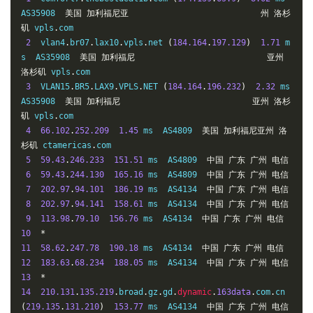
AS35908  
美国
加利福尼亚
州
洛杉
矶
 vpls
.
com

2
  vlan4
.
br07
.
lax10
.
vpls
.
net 
(
184.164
.
197.129
)
1.71
 m
s  AS35908  
美国
加利福尼
亚州
洛杉矶
 vpls
.
com

3
  VLAN15
.
BR5
.
LAX9
.
VPLS
.
NET 
(
184.164
.
196.232
)
2.32
 ms  
AS35908  
美国
加利福尼
亚州
洛杉
矶
 vpls
.
com

4
66.102
.
252.209
1.45
 ms  AS4809  
美国
加利福尼亚州
洛
杉矶
 ctamericas
.
com

5
59.43
.
246.233
151.51
 ms  AS4809  
中国
广东
广州
电信
6
59.43
.
244.130
165.16
 ms  AS4809  
中国
广东
广州
电信
7
202.97
.
94.101
186.19
 ms  AS4134  
中国
广东
广州
电信
8
202.97
.
94.141
158.61
 ms  AS4134  
中国
广东
广州
电信
9
113.98
.
79.10
156.76
 ms  AS4134  
中国
广东
广州
电信
10
*
11
58.62
.
247.78
190.18
 ms  AS4134  
中国
广东
广州
电信
12
183.63
.
68.234
188.05
 ms  AS4134  
中国
广东
广州
电信
13
*
14
210.131
.
135.219
.
broad
.
gz
.
gd
.
dynamic
.
163data
.
com
.
cn 
(
219.135
.
131.210
)
153.77
 ms  AS4134  
中国
广东
广州
电信