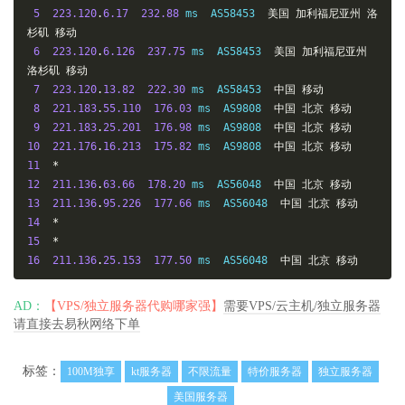
5
223.120
.
6.17
232.88
 ms  AS58453  
美国
加利福尼亚州
洛
杉矶
移动
6
223.120
.
6.126
237.75
 ms  AS58453  
美国
加利福尼亚州
洛杉矶
移动
7
223.120
.
13.82
222.30
 ms  AS58453  
中国
移动
8
221.183
.
55.110
176.03
 ms  AS9808  
中国
北京
移动
9
221.183
.
25.201
176.98
 ms  AS9808  
中国
北京
移动
10
221.176
.
16.213
175.82
 ms  AS9808  
中国
北京
移动
11
*
12
211.136
.
63.66
178.20
 ms  AS56048  
中国
北京
移动
13
211.136
.
95.226
177.66
 ms  AS56048  
中国
北京
移动
14
*
15
*
16
211.136
.
25.153
177.50
 ms  AS56048  
中国
北京
移动
AD：
【VPS/独立服务器代购哪家强】
需要VPS/云主机/独立服务器
请直接去易秋网络下单
标签：
100M独享
kt服务器
不限流量
特价服务器
独立服务器
美国服务器