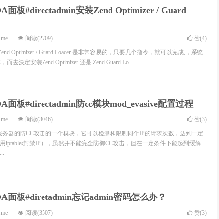
DA面板#directadmin安装Zend Optimizer / Guard
.me
阅读(2709)
赞(
4
)
安装Zend Optimizer / Guard Loader 是非常容易的，只要几个指令，就可以完成,，系统
定安装Zend Optimizer 还是 Zend Guard Lo...
DA面板#directadmin防cc模块mod_evasive配置过程
.me
阅读(3046)
赞(
3
)
是Apache服务器的防CC攻击的一个模块，它可以检测和限制同个IP的请求次数，达到一定
iptables封禁IP），虽然并不能完全防御CC攻击，但在一定条件下能起到缓解
..
DA面板#diretadmin忘记admin密码怎么办？
.me
阅读(3507)
赞(
3
)