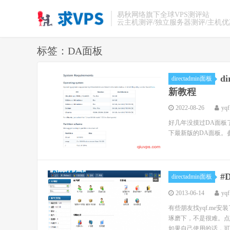
易秋网络旗下全球VPS测评站
云主机测评/独立服务器测评/主机
标签：DA面板
d
directadmin面板
新教程
2022-08-26
yqf
好几年没摸过DA面板了
下最新版的DA面板。参考教程：https
#
directadmin面板
2013-06-14
yqf
有些朋友找yqf.m
琢磨下，不是很难。点
如果自己使用的话，可以