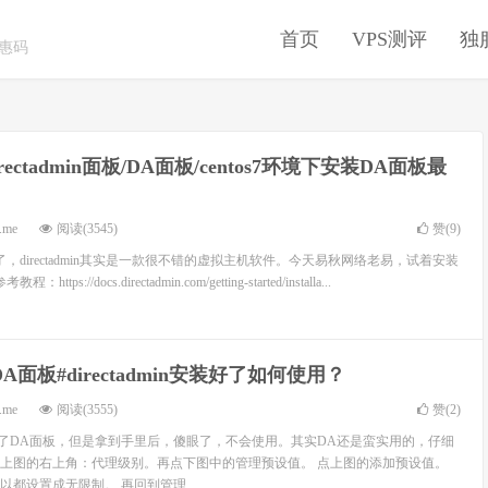
首页
VPS测评
独
优惠码
irectadmin面板/DA面板/centos7环境下安装DA面板最
.me
阅读(3545)
赞(
9
)
，directadmin其实是一款很不错的虚拟主机软件。今天易秋网络老易，试着安装
://docs.directadmin.com/getting-started/installa...
DA面板#directadmin安装好了如何使用？
.me
阅读(3555)
赞(
2
)
e安装了DA面板，但是拿到手里后，傻眼了，不会使用。其实DA还是蛮实用的，仔细
上图的右上角：代理级别。再点下图中的管理预设值。 点上图的添加预设值。
都设置成无限制。 再回到管理...