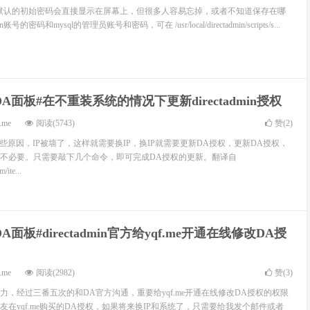
 安装后，默认的初始密码会直接显示在屏幕上，但很多人容易忘掉，或者不知道保存在哪
密码和mysql的管理员账号和密码，可在 /usr/local/directadmin/scripts/s...
DA面板#在不重装系统的情况下更新directadmin授权
.me
阅读(5743)
赞(
2
)
些原因，IP被墙了，这样就需要换IP，换IP就需要更新DA授权，更新DA授权，
不必要。只需要敲下几个命令，即可完成DA授权的更新。翻译自
/ite...
DA面板#directadmin官方给yqf.me开通在线修改DA授
.me
阅读(2982)
赞(
3
)
力，经过三番五次的和DA官方沟通，重要给yqf.me开通在线修改DA授权的权限
在yqf.me购买的DA授权，如果将来换IP和系统了，只需要给我发个邮件或者