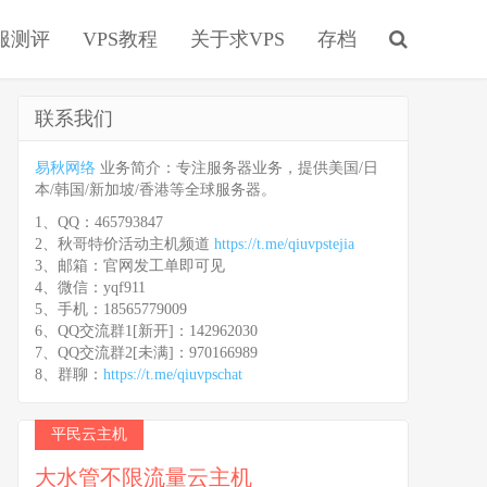
服测评
VPS教程
关于求VPS
存档
联系我们
易秋网络
业务简介：专注服务器业务，提供美国/日
本/韩国/新加坡/香港等全球服务器。
1、QQ：465793847
2、秋哥特价活动主机频道
https://t.me/qiuvpstejia
3、邮箱：官网发工单即可见
4、微信：yqf911
5、手机：18565779009
6、QQ交流群1[新开]：142962030
7、QQ交流群2[未满]：970166989
8、群聊：
https://t.me/qiuvpschat
平民云主机
大水管不限流量云主机