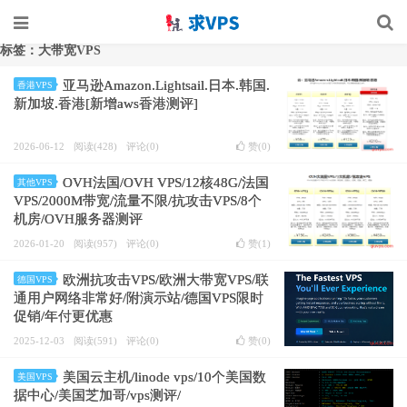
标签：大带宽VPS
亚马逊Amazon.Lightsail.日本.韩国.
香港VPS
新加坡.香港[新增aws香港测评]
2026-06-12
阅读(428)
评论(0)
赞(
0
)
OVH法国/OVH VPS/12核48G/法国
其他VPS
VPS/2000M带宽/流量不限/抗攻击VPS/8个
机房/OVH服务器测评
2026-01-20
阅读(957)
评论(0)
赞(
1
)
欧洲抗攻击VPS/欧洲大带宽VPS/联
德国VPS
通用户网络非常好/附演示站/德国VPS限时
促销/年付更优惠
2025-12-03
阅读(591)
评论(0)
赞(
0
)
美国云主机/linode vps/10个美国数
美国VPS
据中心/美国芝加哥/vps测评/