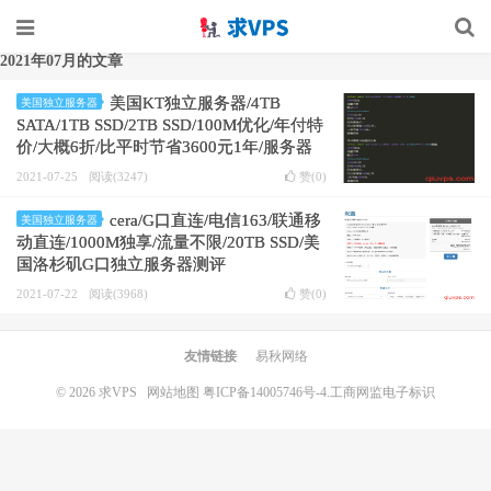
2021年07月的文章
美国KT独立服务器/4TB
美国独立服务器
SATA/1TB SSD/2TB SSD/100M优化/年付特
价/大概6折/比平时节省3600元1年/服务器
测评
2021-07-25
阅读(3247)
赞(
0
)
cera/G口直连/电信163/联通移
美国独立服务器
动直连/1000M独享/流量不限/20TB SSD/美
国洛杉矶G口独立服务器测评
2021-07-22
阅读(3968)
赞(
0
)
友情链接
易秋网络
© 2026
求VPS
网站地图
粤ICP备14005746号-4.
工商网监电子标识