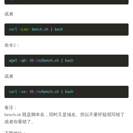
或者
curl 
-
Lso
-
 bench
.
sh 
|
 bash
命令2：
wget 
-
qO
-
86.re
/
bench
.
sh 
|
 bash
或者
curl 
-
so
-
86.re
/
bench
.
sh 
|
 bash
备注：
bench.sh 既是脚本名，同时又是域名。所以不要怀疑我写错了
或者你看错了。