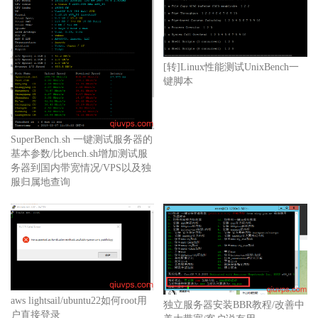
[转]Linux性能测试UnixBench一
键脚本
SuperBench.sh 一键测试服务器的
基本参数/比bench.sh增加测试服
务器到国内带宽情况/VPS以及独
服归属地查询
aws lightsail/ubuntu22如何root用
独立服务器安装BBR教程/改善中
户直接登录