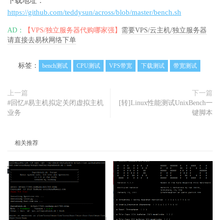
下载地址：
https://github.com/teddysun/across/blob/master/bench.sh
AD：
【VPS/独立服务器代购哪家强】
需要VPS/云主机/独立服务器
请直接去易秋网络下单
标签：
bench测试
CPU测试
VPS带宽
下载测试
带宽测试
上一篇
下一篇
#回忆#易主机拟定关闭虚拟主机
[转]Linux性能测试UnixBench一
业务
键脚本
相关推荐