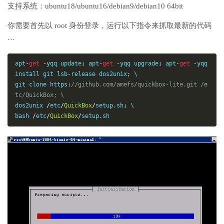
支持系统：ubuntu18/ubuntu16/debian9/debian10 64bit
你需要首先以 root 身份登录，运行以下指令来抓取最新的代码
…
apt
-
get
-
yqq update
;
 apt
-
get
-
yqq upgrade
;
 apt
-
get
-
yqq 
install git lsb
-
release dos2unix
;
 \

git clone https
:
//github.com/amefs/quickbox-lite.git /e
tc/QuickBox; \
dos2unix 
/
etc
/
QuickBox
/
setup
.
sh
;
 \

bash 
/
etc
/
QuickBox
/
setup
.
sh