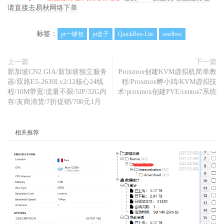
请直接去易秋网络下单
标签：
pt一键包
pt盒子
QuickBox-Lite
seedbox
上一篇
下一篇
新加坡CN2 GIA/新加坡独立服务
Proxmox创建KVM虚拟机简单教
器/双路E5-2630Lv2/12核心24线
程/Proxmox孵小鸡/KVM虚拟技
程/10M带宽/流量不限/5IP/32G内
术/proxmox创建PVE/centos7系统
存/友商清货/7折促销/700元1月
相关推荐