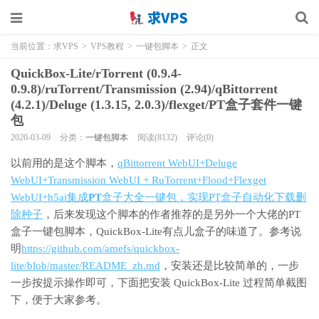
当前位置：
求VPS
>
VPS教程
>
一键包脚本
>
正文
QuickBox-Lite/rTorrent (0.9.4-
0.9.8)/ruTorrent/Transmission (2.94)/qBittorrent
(4.2.1)/Deluge (1.3.15, 2.0.3)/flexget/PT盒子套件一键
包
2020-03-09
分类：
一键包脚本
阅读(8132)
评论(0)
以前用的是这个脚本，
qBittorrent WebUI+Deluge
WebUI+Transmission WebUI + RuTorrent+Flood+Flexget
WebUI+h5ai集成
PT
盒子大全一键包，实现PT盒子自动化下载删
除种子
，后来发现这个脚本的作者推荐的是另外一个大佬的PT
盒子一键包脚本，QuickBox-Lite有点儿盒子的味道了。参考说
明
https://github.com/amefs/quickbox-
lite/blob/master/README_zh.md
，安装还是比较简单的，一步
一步按提示操作即可，下面把安装 QuickBox-Lite 过程简单截图
下，便于大家参考。