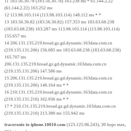
11 183.56.30.78 (183.56.30.78) 163.238 ms * 61.144.2.22
(61.144.2.22) 163.252 ms
12 113.98.103.114 (113.98.103.114) 148.112 ms * *
13 183.56.30.82 (183.56.30.82) 157.353 ms 183.63.68.238
(183.63.68.238) 163.287 ms 113.98.103.114 (113.98.103.114)
155.657 ms
14 206.131.135.219.broad.gz.gd.dynamic.163data.com.cn
(219.135.131.206) 156.085 ms 183.63.68.238 (183.63.68.238)
165.707 ms
206.131.135.219.broad.gz.gd.dynamic.163data.com.cn
(219.135.131.206) 147.586 ms
15 206.131.135.219.broad.gz.gd.dynamic.163data.com.cn
(219.135.131.206) 148.164 ms * *
16 210.131.135.219.broad.gz.gd.dynamic.163data.com.cn
(219.135.131.210) 162.936 ms * *
17 * 210.131.135.219.broad.gz.gd.dynamic.163data.com.cn
(219.135.131.210) 213.380 ms 155.942 ms
traceroute to iphone.10010.com
(123.125.96.243), 30 hops max,