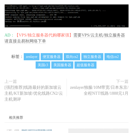
AD：
【VPS/独立服务器代购哪家强】
需要VPS/云主机/独立服务器
请直接去易秋网络下单
标签：
zenlayer
便宜服务器
双向cn2
独立服务器
电信cn2
美国c3
美国服务器
超值服务器
上一篇
下一篇
[强烈推荐]线路最好的新加坡云
zenlayer独服/10M带宽/日本东京/
主机/KT新加坡/优化线路CN2/云
全程NTT线路/1888元1月
主机测评
相关推荐