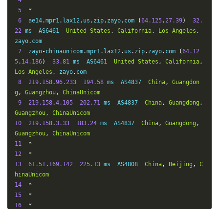
4
*
Guangzhou
,
ChinaTelecom
5
*
18
14.116
.
225.60
209.08
 ms  AS4134  
China
,
Guangdong
,
6
  ae14
.
mpr1
.
lax12
.
us
.
zip
.
zayo
.
com 
(
64.125
.
27.39
)
32.
Guangzhou
,
ChinaTelecom
22
 ms  AS6461  
United
States
,
California
,
Los
Angeles
,
zayo
.
com

7
  zayo
-
chinaunicom
.
mpr1
.
lax12
.
us
.
zip
.
zayo
.
com 
(
64.12
5
.
14.186
)
33.81
 ms  AS6461  
United
States
,
California
,
Los
Angeles
,
 zayo
.
com

8
219.158
.
96.233
194.58
 ms  AS4837  
China
,
Guangdon
g
,
Guangzhou
,
ChinaUnicom
9
219.158
.
4.105
202.71
 ms  AS4837  
China
,
Guangdong
,
Guangzhou
,
ChinaUnicom
10
219.158
.
3.33
183.24
 ms  AS4837  
China
,
Guangdong
,
Guangzhou
,
ChinaUnicom
11
*
12
*
13
61.51
.
169.142
225.13
 ms  AS4808  
China
,
Beijing
,
C
hinaUnicom
14
*
15
*
16
*
17
123.125
.
96.161
223.91
 ms  AS4808  
China
,
Beijing
,