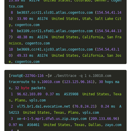
23.89
 ms  AS174  
United
States
,
Colorado
,
Denver
,
 cogen
tco
.
com

8
  be3037
.
ccr21
.
slc01
.
atlas
.
cogentco
.
com 
(
154.54
.
41.14
5
)
33.90
 ms  AS174  
United
States
,
Utah
,
Salt
Lake
Cit
y
,
 cogentco
.
com

9
  be3109
.
ccr21
.
sfo01
.
atlas
.
cogentco
.
com 
(
154.54
.
44.13
7
)
48.38
 ms  AS174  
United
States
,
California
,
San
Fra
ncisco
,
 cogentco
.
10
  be3669
.
ccr41
.
sjc03
.
atlas
.
cogentco
.
com 
(
154.54
.
43.1
0
)
49.33
 ms  AS174  
United
States
,
California
,
San
Jos
e
,
 cogentco
.
11
38.104
.
138.106
53.24
 ms  AS174  
United
States
,
Cal
ifornia
,
San
Jose
,
 cogentco
.
[
root@E
-
2276G
-
116
~]
# ./besttrace -q 1 s.10010.com
12
*
traceroute to s
.
10010.com
(
123.125
.
96.161
),
30
 hops ma
13
202.97
.
12.14
199.69
 ms  AS4134  
China
,
Guangdong
,
x
,
32
byte
 packets

Guangzhou
,
ChinaTelecom
1
96.62
.
103.89
0.37
 ms  AS35908  
United
States
,
Texa
14
*
s
,
Plano
,
 vpls
.
com

15
113.96
.
5.66
266.87
 ms  AS4134  
China
,
Guangdong
,
G
2
  vl75
.
br1
.
da1
.
evocative
.
net 
(
76.8
.
24.21
)
0.24
 ms  A
uangzhou
,
ChinaTelecom
S4213  
United
States
,
Texas
,
Plano
,
 vpls
.
com

16
183.60
.
112.58
209.85
 ms  AS4134  
China
,
Guangdong
,
3
  xe
-
4
-
1
-
5.mpr1.dfw5.us
.
zip
.
zayo
.
com 
(
209.133
.
66.96
)
Guangzhou
,
ChinaTelecom
0.97
 ms  AS6461  
United
States
,
Texas
,
Dallas
,
 zayo
.
com

17
125.88
.
170.66
211.47
 ms  AS4134  
China
,
Guangdong
,