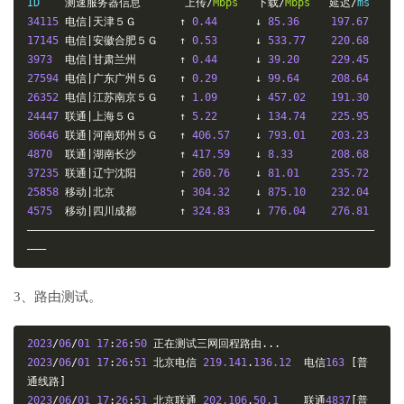
ID    
测速服务器信息
上传/
Mbps
下载/
Mbps
延迟/
34115
电信|天津５Ｇ　　　　↑
0.44
↓
85.36
197.67
17145
电信|安徽合肥５Ｇ　　↑
0.53
↓
533.77
220.68
3973
电信|甘肃兰州　　　　↑
0.44
↓
39.20
229.45
27594
电信|广东广州５Ｇ　　↑
0.29
↓
99.64
208.64
26352
电信|江苏南京５Ｇ　　↑
1.09
↓
457.02
191.30
24447
联通|上海５Ｇ　　　　↑
5.22
↓
134.74
225.95
36646
联通|河南郑州５Ｇ　　↑
406.57
↓
793.01
203.23
4870
联通|湖南长沙　　　　↑
417.59
↓
8.33
208.68
37235
联通|辽宁沈阳　　　　↑
260.76
↓
81.01
235.72
25858
移动|北京　　　　　　↑
304.32
↓
875.10
232.04
4575
移动|四川成都　　　　↑
324.83
↓
776.04
276.81
———————————————————————————————————————————————————————
———
3、路由测试。
2023
/
06
/
01
17
:
26
:
50
正在测试三网回程路由...
2023
/
06
/
01
17
:
26
:
51
北京电信
219.141
.
136.12
电信
163
[普
通线路]
2023
/
06
/
01
17
:
26
:
51
北京联通
202.106
.
50.1
联通
4837
[普