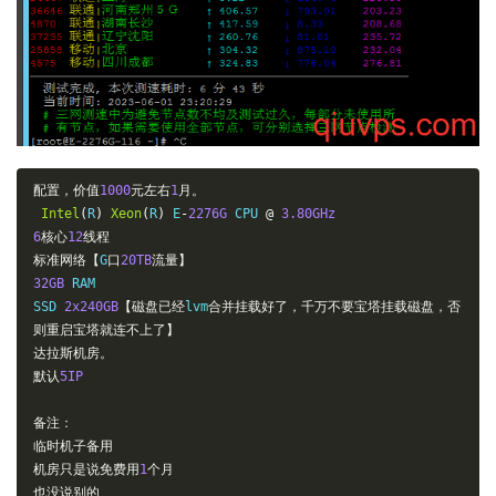
配置，价值
1000
元左右
1
月。
Intel
(
R
)
Xeon
(
R
)
 E
-
2276G
 CPU 
@
3.80GHz
6
核心
12
线程
标准网络【
G
口
20TB
流量】
32GB
 RAM

SSD 
2x240GB
【磁盘已经
lvm
合并挂载好了，千万不要宝塔挂载磁盘，否
则重启宝塔就连不上了】
达拉斯机房。
默认
5IP
备注：
临时机子备用
机房只是说免费用
1
个月
也没说别的