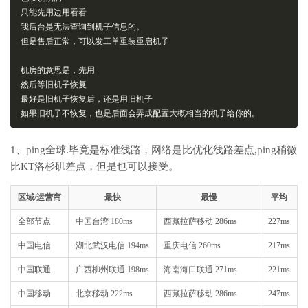
只能先用边用看看
我后台是无法查询到机子信息的。
但是售后正常，可以发工单重装重启机子
机房的意思是，先用
然后等旧机子恢复
最好是旧机子恢复后，还是用旧机子
如果旧机子不恢复，也是后面会弄成配置大概相当的机子给你的。
1、ping全球.毕竟是标准线路，网络是比优化线路差点,ping稍微
比KT洛杉矶差点，但是也可以接受。
区域/运营商
最快
最慢
平均
全部节点
中国台湾 180ms
西藏拉萨移动 286ms
227ms
中国电信
湖北武汉电信 194ms
重庆电信 260ms
217ms
中国联通
广西柳州联通 198ms
海南海口联通 271ms
221ms
中国移动
北京移动 222ms
西藏拉萨移动 286ms
247ms