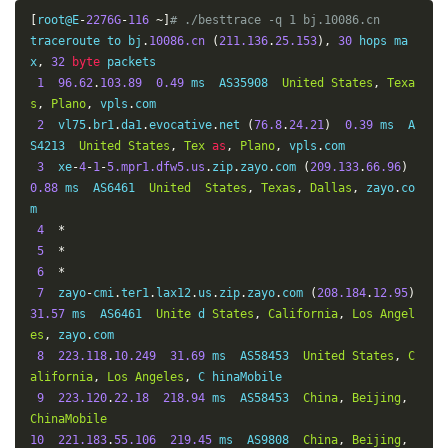
ChinaUnicom
[
root@E
-
2276G
-
116
~]
# ./besttrace -q 1 bj.10086.cn
traceroute to bj
.
10086.cn
(
211.136
.
25.153
),
30
 hops ma
x
,
32
byte
 packets

1
96.62
.
103.89
0.49
 ms  AS35908  
United
States
,
Texa
s
,
Plano
,
 vpls
.
com

2
  vl75
.
br1
.
da1
.
evocative
.
net 
(
76.8
.
24.21
)
0.39
 ms  A
S4213  
United
States
,
Tex
as
,
Plano
,
 vpls
.
com

3
  xe
-
4
-
1
-
5.mpr1.dfw5.us
.
zip
.
zayo
.
com 
(
209.133
.
66.96
)
0.88
 ms  AS6461  
United
States
,
Texas
,
Dallas
,
 zayo
.
co
m

4
*
5
*
6
*
7
  zayo
-
cmi
.
ter1
.
lax12
.
us
.
zip
.
zayo
.
com 
(
208.184
.
12.95
)
31.57
 ms  AS6461  
Unite
 d 
States
,
California
,
Los
Angel
es
,
 zayo
.
com

8
223.118
.
10.249
31.69
 ms  AS58453  
United
States
,
C
alifornia
,
Los
Angeles
,
 C hinaMobile

9
223.120
.
22.18
218.94
 ms  AS58453  
China
,
Beijing
,
ChinaMobile
10
221.183
.
55.106
219.45
 ms  AS9808  
China
,
Beijing
,