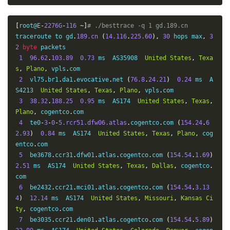
[
root@E
-
2276G
-
116
~]
# ./besttrace -q 1 gd.189.cn
traceroute to gd
.
189.cn
(
14.116
.
225.60
),
30
 hops max
,
3
2
byte
 packets

1
96.62
.
103.89
0.73
 ms  AS35908  
United
States
,
Texa
s
,
Plano
,
 vpls
.
com

2
  vl75
.
br1
.
da1
.
evocative
.
net 
(
76.8
.
24.21
)
0.24
 ms  A
S4213  
United
States
,
Texas
,
Plano
,
 vpls
.
com

3
38.32
.
188.25
0.95
 ms  AS174  
United
States
,
Texas
,
Plano
,
 cogentco
.
com

4
  te0
-
3
-
0
-
5.rcr51.dfw06.atlas
.
cogentco
.
com 
(
154.24
.
6
2.93
)
0.84
 ms  AS174  
United
States
,
Texas
,
Plano
,
 cog
entco
.
com

5
  be3678
.
ccr31
.
dfw01
.
atlas
.
cogentco
.
com 
(
154.54
.
1.69
)
2.51
 ms  AS174  
United
States
,
Texas
,
Dallas
,
 cogentco
.
com

6
  be2432
.
ccr21
.
mci01
.
atlas
.
cogentco
.
com 
(
154.54
.
3.13
4
)
12.14
 ms  AS174  
United
States
,
Missouri
,
Kansas
Ci
ty
,
 cogentco
.
com

7
  be3035
.
ccr21
.
den01
.
atlas
.
cogentco
.
com 
(
154.54
.
5.89
)