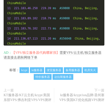
ChinaMobile
11
221.183
.
46.250
219.39
 ms  AS9808  
China
,
Beijing
,
ChinaMobile
12
221.183
.
89.102
218.79
 ms  AS9808  
China
,
Beijing
,
ChinaMobile
13
221.183
.
76.102
222.73
 ms  AS9808  
China
,
Beijing
,
ChinaMobile
14
211.136
.
67.113
221.20
 ms  AS56048  
China
,
Beijing
,
ChinaMobile
15
211.136
.
66.125
222.38
 ms  AS56048  
China
,
Beijing
,
AD：
【VPS/独立服务器代购哪家强】
需要VPS/云主机/独立服务器
ChinaMobile
请直接去易秋网络下单
16
211.136
.
63.66
223.02
 ms  AS56048  
China
,
Beijing
,
ChinaMobile
17
211.136
.
95.226
223.23
 ms  AS56048  
China
,
Beijing
,
标签：
krypt
kt服务器
便宜服务器
备用服务器
机房失火
ChinaMobile
特价服务器
达拉斯服务器
18
*
19
*
20
211.136
.
25.153
223.01
 ms  AS56048  
China
,
Beijing
,
上一篇
下一篇
ChinaMobile
KT服务器/KT云主机/krypt/美国
kt服务器/krypt/ion品牌/圣何塞
东部VPS/弗吉利亚VPS/VPS测评
VPS/美国KT优化线路VPS测评