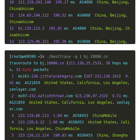
10
221.219
.
202.246
195.17
 ms  AS4808  
China
,
Beijing
,
ChinaUnicom
11
124.65
.
194.122
196.52
 ms  AS4808  
China
,
Beijing
,
ChinaUnicom
12
61.135
.
113.2
191.81
 ms  AS4808  
China
,
Beijing
,
Ch
inaUnicom
13
123.125
.
96.251
195.36
 ms  AS4808  
China
,
Beijing
,
ChinaUnicom
14
*
[
root@w69599 
~]
# ./besttrace -q 1 bj.10086.cn
15
123.125
.
96.243
210.70
 ms  AS4808  
China
,
Beijing
,
traceroute to bj
.
10086.cn
(
211.136
.
25.153
),
30
 hops ma
ChinaUnicom
x
,
32
byte
 packets

1
  mx161
-
136.jitterycategory
.
com 
(
107.151
.
136.161
)
9.
41
 ms  AS21859  
United
States
,
California
,
Los
Angeles
,
zenlayer
.
com

2
  mx97
-
232.oafishthroat
.
com 
(
23.236
.
97.232
)
0.51
 ms  
AS21859  
United
States
,
California
,
Los
Angeles
,
 zenlay
er
.
com

3
223.119
.
66.113
1.04
 ms  AS58453  
ChinaMobile
4
223.120
.
6.22
1.00
 ms  AS58453  
United
States
,
Cali
fornia
,
Los
Angeles
,
ChinaMobile
5
223.120
.
12.214
190.83
 ms  AS58453  
China
,
Shangha