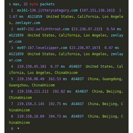
14
61.140
.
99.33
159.75
 ms  AS4134  
China
,
Guangdong
,
s max
,
32
byte
 packets

Guangzhou
,
ChinaTelecom
1
  mx161
-
136.jitterycategory
.
com 
(
107.151
.
136.161
)
1
1.67
 ms  AS21859  
United
States
,
California
,
Los
Angele
s
,
 zenlayer
.
com

2
  mx97
-
232.oafishthroat
.
com 
(
23.236
.
97.232
)
0.54
 ms  
AS21859  
United
States
,
California
,
Los
Angeles
,
 zenlay
er
.
com

3
  mx97
-
167.levelzipper
.
com 
(
23.236
.
97.167
)
0.47
 ms  
AS21859  
United
States
,
California
,
Los
Angeles
,
 zenlay
er
.
com

4
219.158
.
45.181
6.37
 ms  AS4837  
United
States
,
Cal
ifornia
,
Los
Angeles
,
ChinaUnicom
5
219.158
.
98.49
162.53
 ms  AS4837  
China
,
Guangdong
,
Guangzhou
,
ChinaUnicom
6
219.158
.
111.213
192.82
 ms  AS4837  
China
,
Beijing
,
ChinaUnicom
7
219.158
.
3.145
192.75
 ms  AS4837  
China
,
Beijing
,
C
hinaUnicom
8
219.158
.
18.69
194.73
 ms  AS4837  
China
,
Beijing
,
C
hinaUnicom
9
*