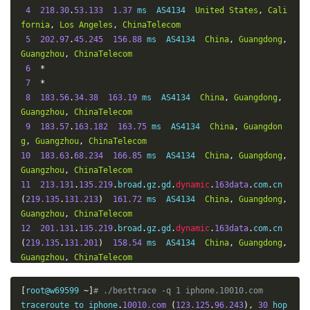
196.23
4
218.30
.
53.133
1.37
 ms  AS4134  
United
States
,
Cali
-------------------------------------------------------
fornia
,
Los
Angeles
,
ChinaTelecom
---------------
5
202.97
.
45.245
156.88
 ms  AS4134  
China
,
Guangdong
,
Guangzhou
,
ChinaTelecom
6
*
7
*
8
183.56
.
34.38
163.19
 ms  AS4134  
China
,
Guangdong
,
Guangzhou
,
ChinaTelecom
9
183.57
.
163.182
163.75
 ms  AS4134  
China
,
Guangdon
g
,
Guangzhou
,
ChinaTelecom
10
183.63
.
68.234
166.85
 ms  AS4134  
China
,
Guangdong
,
Guangzhou
,
ChinaTelecom
11
213.131
.
135.219
.
broad
.
gz
.
gd
.
dynamic
.
163data
.
com
.
cn 
(
219.135
.
131.213
)
161.72
 ms  AS4134  
China
,
Guangdong
,
Guangzhou
,
ChinaTelecom
12
201.131
.
135.219
.
broad
.
gz
.
gd
.
dynamic
.
163data
.
com
.
cn 
(
219.135
.
131.201
)
158.54
 ms  AS4134  
China
,
Guangdong
,
Guangzhou
,
ChinaTelecom
13
210.131
.
135.219
.
broad
.
gz
.
gd
.
dynamic
.
163data
.
com
.
cn 
(
219.135
.
131.210
)
162.37
 ms  AS4134  
China
,
Guangdong
,
[
root@w69599 
~]
# ./besttrace -q 1 iphone.10010.com
Guangzhou
,
ChinaTelecom
traceroute to iphone
.
10010.com
(
123.125
.
96.243
),
30
 hop