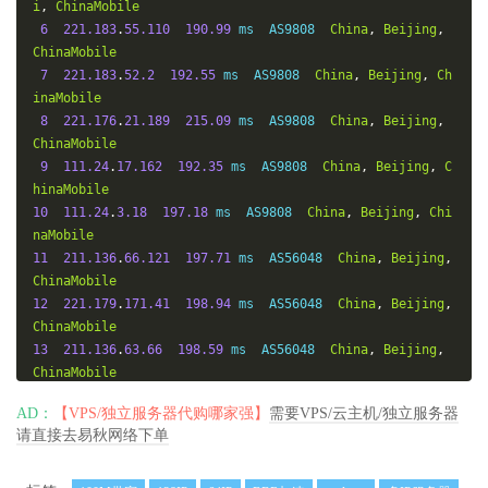
i
,
ChinaMobile
6
221.183
.
55.110
190.99
 ms  AS9808  
China
,
Beijing
,
ChinaMobile
7
221.183
.
52.2
192.55
 ms  AS9808  
China
,
Beijing
,
Ch
inaMobile
8
221.176
.
21.189
215.09
 ms  AS9808  
China
,
Beijing
,
ChinaMobile
9
111.24
.
17.162
192.35
 ms  AS9808  
China
,
Beijing
,
C
hinaMobile
10
111.24
.
3.18
197.18
 ms  AS9808  
China
,
Beijing
,
Chi
naMobile
11
211.136
.
66.121
197.71
 ms  AS56048  
China
,
Beijing
,
ChinaMobile
12
221.179
.
171.41
198.94
 ms  AS56048  
China
,
Beijing
,
ChinaMobile
13
211.136
.
63.66
198.59
 ms  AS56048  
China
,
Beijing
,
ChinaMobile
14
211.136
.
95.226
195.61
 ms  AS56048  
China
,
Beijing
,
AD：
【VPS/独立服务器代购哪家强】
需要VPS/云主机/独立服务器
ChinaMobile
请直接去易秋网络下单
15
*
16
*
17
211.136
.
25.153
195.80
 ms  AS56048  
China
,
Beijing
,