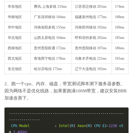
华东地区
腾讯-上海多线 133ms
江苏宿迁移动 201ms
174ms
华南地区
广东深圳移动 164ms
福建泉州电信 177ms
168ms
华中地区
河南洛阳多线 155ms
河南郑州移动 192ms
169ms
华北地区
山西太原电信 164ms
呼和浩特多线 202ms
185ms
西南地区
贵州贵阳联通 172ms
贵州贵阳移动 197ms
186ms
西北地区
青海西宁电信 178ms
乌鲁木齐电信 221ms
191ms
东北地区
哈尔滨电信 175ms
辽宁大连电信 192ms
185ms
2、跑一个cpu、内存、磁盘，带宽测试脚本测下服务器参数。
因为网络不是优化线路，如果要跑满100M带宽，建议安装BBR
加速改善下。
-------------------------------------------------------
---------------
 CPU 
Model
:
Intel
(
R
)
Xeon
(
R
)
 CPU E3
-
1230
 v5 
@
3.40GHz