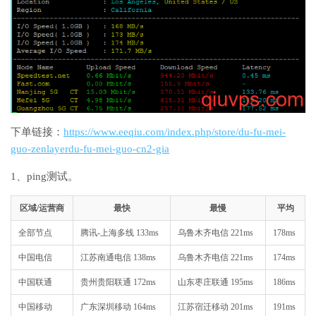
下单链接：
https://www.eeqiu.com/index.php/store/du-fu-mei-
guo-zenlayerdu-fu-mei-guo-cn2-gia
1、ping测试。
区域/运营商
最快
最慢
平均
全部节点
腾讯-上海多线 133ms
乌鲁木齐电信 221ms
178ms
中国电信
江苏南通电信 138ms
乌鲁木齐电信 221ms
174ms
中国联通
贵州贵阳联通 172ms
山东枣庄联通 195ms
186ms
中国移动
广东深圳移动 164ms
江苏宿迁移动 201ms
191ms