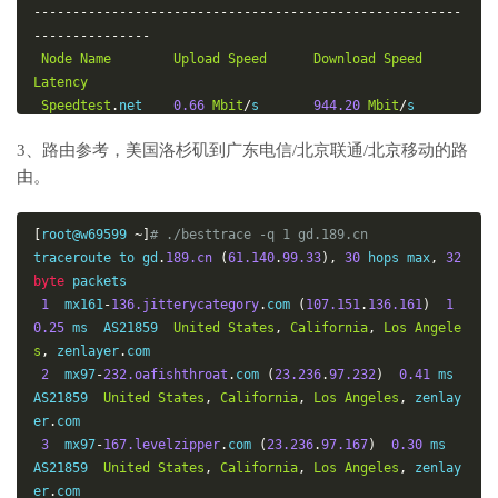
-------------------------------------------------------
---------------
Node
Name
Upload
Speed
Download
Speed
Latency
Speedtest
.
net    
0.66
Mbit
/
s       
944.20
Mbit
/
s       
0.45
 ms

3、路由参考，美国洛杉矶到广东电信/北京联通/北京移动的路
Fast
.
com         
0.00
Mbit
/
s       
155.9
Mbit
/
s        
由。
-
Nanjing
5G
   CT  
15.03
Mbit
/
s      
570.51
Mbit
/
s       
133.76
 ms

[
root@w69599 
~]
# ./besttrace -q 1 gd.189.cn
Hefei
5G
     CT  
4.98
Mbit
/
s       
615.31
Mbit
/
s       
traceroute to gd
.
189.cn
(
61.140
.
99.33
),
30
 hops max
,
32
149.20
 ms

byte
 packets

Guangzhou
5G
 CT  
6.75
Mbit
/
s       
257.31
Mbit
/
s       
1
  mx161
-
136.jitterycategory
.
com 
(
107.151
.
136.161
)
1
177.52
 ms

0.25
 ms  AS21859  
United
States
,
California
,
Los
Angele
Shanghai
5G
  CU  
7.40
Mbit
/
s       
868.01
Mbit
/
s       
s
,
 zenlayer
.
com

183.26
 ms

2
  mx97
-
232.oafishthroat
.
com 
(
23.236
.
97.232
)
0.41
 ms  
Wuxi
5G
      CM  
11.16
Mbit
/
s      
439.76
Mbit
/
s       
AS21859  
United
States
,
California
,
Los
Angeles
,
 zenlay
194.99
 ms

er
.
com

Nanjing
5G
   CM  
6.95
Mbit
/
s       
34.57
Mbit
/
s        
3
  mx97
-
167.levelzipper
.
com 
(
23.236
.
97.167
)
0.30
 ms  
195.30
 ms

AS21859  
United
States
,
California
,
Los
Angeles
,
 zenlay
Hefei
5G
     CM  
14.81
Mbit
/
s      
867.24
Mbit
/
s       
er
.
com
