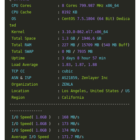
 CPU 
Cores
:
8
Cores
799.987
MHz
 x86_64

 CPU 
Cache
:
8192
 KB

 OS                   
:
CentOS
7.5
.
1804
(
64
Bit
)
Dedica
ted
Kernel
:
3.10
.
0
-
862.el7.x86
_64

Total
Space
:
1.3
 GB 
/
1946.6
 GB

Total
 RAM            
:
227
 MB 
/
15709
 MB 
(
540
 MB 
Buff
)
Total
 SWAP           
:
0
 MB 
/
7935
 MB

Uptime
:
3
 days 
8
 hour 
57
 min

Load
Average
:
1.83
,
1.87
,
1.88
 TCP CC               
:
 cubic

 ASN 
&
 ISP            
:
 AS21859
,
Zenlayer
Inc
Organization
:
 ZENLA

Location
:
Los
Angeles
,
United
States
/
 US

Region
:
California
-------------------------------------------------------
---------------
 I
/
O 
Speed
(
1.0GB
)
:
168
 MB
/
s

 I
/
O 
Speed
(
1.0GB
)
:
173
 MB
/
s

 I
/
O 
Speed
(
1.0GB
)
:
174
 MB
/
s

Average
 I
/
O 
Speed
:
171.7
 MB
/