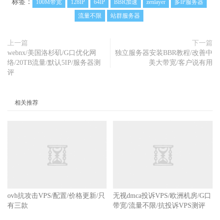
标签：
100M带宽
128IP
64IP
BBR加速
zenlayer
多IP服务器
ChinaMobile
流量不限
站群服务器
上一篇
下一篇
webnx/美国洛杉矶/G口优化网
独立服务器安装BBR教程/改善中
络/20TB流量/默认5IP/服务器测
美大带宽/客户说有用
评
相关推荐
ovh抗攻击VPS/配置/价格更新/只
无视dmca投诉VPS/欧洲机房/G口
有三款
带宽/流量不限/抗投诉VPS测评