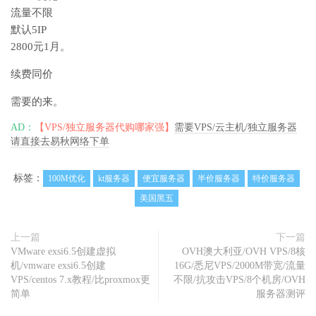
流量不限
默认5IP
2800元1月。
续费同价
需要的来。
AD：
【VPS/独立服务器代购哪家强】
需要VPS/云主机/独立服务器
请直接去易秋网络下单
标签：
100M优化
kt服务器
便宜服务器
半价服务器
特价服务器
美国黑五
上一篇
下一篇
VMware exsi6.5创建虚拟
OVH澳大利亚/OVH VPS/8核
机/vmware exsi6.5创建
16G/悉尼VPS/2000M带宽/流量
VPS/centos 7.x教程/比proxmox更
不限/抗攻击VPS/8个机房/OVH
简单
服务器测评