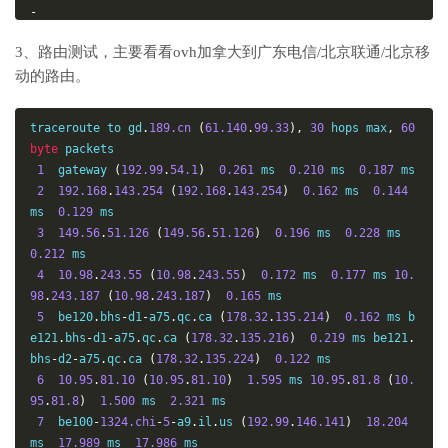
-
Nanjing
5G
   CT  
1.37
Mbit
/
s       
17.21
Mbit
/
s        
3、路由测试，主要看看ovh加拿大到广东电信/北京联通/北京移
352.71
 ms

动的路由。
Hefei
5G
     CT  
0.92
Mbit
/
s       
36.06
Mbit
/
s        
297.58
 ms

Guangzhou
5G
 CT  
1.51
Mbit
/
s       
26.88
Mbit
/
s        
traceroute to gd
.
189.cn
(
61.140
.
99.33
),
30
 hops max
,
60
303.12
 ms

byte
 packets

TianJin
5G
   CU  
88.33
Mbit
/
s      
22.74
Mbit
/
s        
1
  gateway 
(
192.99
.
54.1
)
0.261
 ms  
0.210
 ms  
0.187
 ms

318.47
 ms

2
192.168
.
143.254
(
192.168
.
143.254
)
0.162
 ms  
0.144
Shanghai
5G
  CU  
0.34
Mbit
/
s       
22.55
Mbit
/
s        
ms  
0.129
 ms

309.82
 ms

3
149.56
.
51.126
(
149.56
.
51.126
)
0.196
 ms  
0.228
 ms  
Guangzhou
5G
 CU  
0.50
Mbit
/
s       
14.72
Mbit
/
s        
0.212
 ms

300.64
 ms

4
10.98
.
243.55
(
10.98
.
243.55
)
0.172
 ms  
0.177
 ms 
10.
Tianjin
5G
   CM  
228.39
Mbit
/
s     
105.47
Mbit
/
s       
98
.
243.187
(
10.98
.
243.187
)
0.165
 ms

278.95
 ms

5
  be120
.
bhs
-
d1
-
a75
.
qc
.
ca 
(
178.32
.
135.214
)
0.162
 ms b
Wuxi
5G
      CM  
144.04
Mbit
/
s     
19.51
Mbit
/
s        
e121
.
bhs
-
d1
-
a75
.
qc
.
ca 
(
178.32
.
135.216
)
0.219
 ms be121
.
269.67
 ms

bhs
-
d2
-
a75
.
qc
.
ca 
(
178.32
.
135.224
)
0.122
 ms

Nanjing
5G
   CM  FAILED 
Mbit
/
s     
16.36
Mbit
/
s        
6
10.95
.
81.10
(
10.95
.
81.10
)
1.595
 ms 
10.95
.
81.8
(
10.
284.52
 ms

95
.
81.8
)
1.500
 ms  
2.321
 ms

Hefei
5G
     CM  
184.83
Mbit
/
s     
42.42
Mbit
/
s        
7
  be100
-
1324.chi
-
5
-
a9
.
il
.
us 
(
192.99
.
146.141
)
18.204
266.89
 ms
ms  
17.989
 ms  
17.986
 ms
