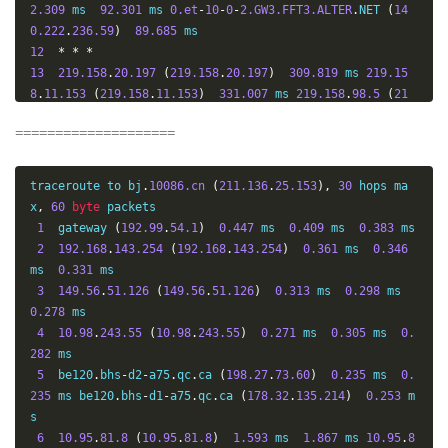
02
2.309
 ms  
92.301
 ms 
0.et
-
10
-
0
-
2.GW3.FFT3.ALTER
.
NET 
(
14
22
206.131
.
135.219
.
broad
.
gz
.
gd
.
dynamic
.
163data
.
com
.
cn 
0.222
.
236.59
)
89.685
(
219.135
.
131.206
)
242.980
 ms 
194.131
.
135.219
.
broad
.
gz
.
12
*
*
*
gd
.
dynamic
.
163data
.
com
.
cn 
(
219.135
.
131.194
)
262.607
 ms 
13
219.158
.
20.197
(
219.158
.
20.197
)
309.819
 ms 
219.15
*
8
.
11.153
(
219.158
.
11.153
)
331.007
 ms 
219.158
.
98.5
(
21
23
*
*
213.131
.
135.219
.
broad
.
gz
.
gd
.
dynamic
.
163data
.
co
9.158
.
98.5
)
308.639
m
.
cn 
(
219.135
.
131.213
)
253.026
====================
14
219.158
.
3.145
(
219.158
.
3.145
)
290.493
 ms  
322.399
24
213.131
.
135.219
.
broad
.
gz
.
gd
.
dynamic
.
163data
.
com
.
cn 
ms  
330.418
(
219.135
.
131.213
)
246.517
 ms  
255.506
 ms 
*
15
*
*
*
traceroute to bj
.
10086.cn
(
211.136
.
25.153
),
30
 hops ma
25
194.131
.
135.219
.
broad
.
gz
.
gd
.
dynamic
.
163data
.
com
.
cn 
16
125.33
.
186.6
(
125.33
.
186.6
)
326.442
 ms 
125.33
.
186.
x
,
60
byte
 packets

(
219.135
.
131.194
)
237.162
 ms 
*
246.669
138
(
125.33
.
186.138
)
327.713
 ms 
125.33
.
186.78
(
125.33
.
1
  gateway 
(
192.99
.
54.1
)
0.447
 ms  
0.409
 ms  
0.383
 ms

26
*
*
*
186.78
)
315.493
2
192.168
.
143.254
(
192.168
.
143.254
)
0.361
 ms  
0.346
17
219.232
.
11.106
(
219.232
.
11.106
)
317.197
 ms 
125.33
.
ms  
0.331
 ms

187.210
(
125.33
.
187.210
)
303.559
 ms 
61.51
.
169.142
(
61.
3
149.56
.
51.126
(
149.56
.
51.126
)
0.313
 ms  
0.298
 ms  
51
.
169.142
)
284.779
0.278
 ms

18
124.65
.
194.42
(
124.65
.
194.42
)
288.852
 ms 
124.65
.
19
4
10.98
.
243.55
(
10.98
.
243.55
)
0.271
 ms  
0.305
 ms  
0.
4.46
(
124.65
.
194.46
)
287.050
 ms  
313.160
282
 ms

19
61.135
.
113.2
(
61.135
.
113.2
)
286.678
 ms  
327.023
 ms  
5
  be120
.
bhs
-
d2
-
a75
.
qc
.
ca 
(
198.27
.
73.60
)
0.235
 ms  
0.
291.654
235
 ms be120
.
bhs
-
d1
-
a75
.
qc
.
ca 
(
178.32
.
135.214
)
0.253
 m
20
*
*
*
s

6
10.95
.
81.8
(
10.95
.
81.8
)
1.593
 ms  
1.867
 ms 
10.95
.
8