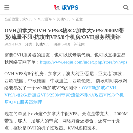
当前位置：
求VPS
>
VPS测评
>
其他VPS
>
正文
OVH加拿大/OVH VPS/8核8G/加拿大VPS/2000M带
宽/流量不限/抗攻击VPS/8个机房/OVH服务器测评
2021-11-09
分类：
其他VPS
阅读(6783)
评论(0)
需要OVH服务器的朋友，也可以找老易代购。也可以直接去易
秋网络官网下单：
https://www.eeqiu.com/index.php/store/ovhvps
OVH VPS有8个机房：加拿大，澳大利亚/悉尼，亚太/新加坡，
西欧/法国，中欧德国，中欧波兰，西欧伦敦。 前段时间易秋网
络老易发了一个ovh新加坡VPS的测评：
OVH新加坡/OVH
VPS/1核2G/新加坡VPS/250M带宽/流量不限/抗攻击VPS/8个机
房/OVH服务器测评
现在简单发下ovh这个加拿大中配VPS。亮点是带宽大， 2000M
带宽，够大，足够大的带宽，网络好像还凑合，还有一个亮
点，据说是OVH的机子扛攻击。KVM虚拟技术。