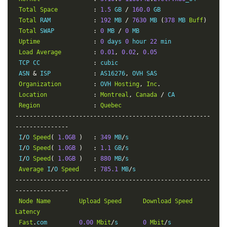
Total
Space
:
1.5
 GB 
/
160.0
 GB

Total
 RAM            
:
192
 MB 
/
7630
 MB 
(
378
 MB 
Buff
)
Total
 SWAP           
:
0
 MB 
/
0
 MB

Uptime
:
0
 days 
0
 hour 
22
 min

Load
Average
:
0.01
,
0.02
,
0.05
 TCP CC               
:
 cubic

 ASN 
&
 ISP            
:
 AS16276
,
 OVH SAS

Organization
:
 OVH 
Hosting
,
Inc
.
Location
:
Montreal
,
Canada
/
 CA

Region
:
Quebec
-------------------------------------------------------
---------------
 I
/
O 
Speed
(
1.0GB
)
:
349
 MB
/
s

 I
/
O 
Speed
(
1.0GB
)
:
1.1
 GB
/
s

 I
/
O 
Speed
(
1.0GB
)
:
880
 MB
/
s

Average
 I
/
O 
Speed
:
785.1
 MB
/
-------------------------------------------------------
---------------
Node
Name
Upload
Speed
Download
Speed
Latency
Fast
.
com         
0.00
Mbit
/
s       
0
Mbit
/
s            