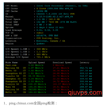
1、ping.chinaz.com全国ping检测：