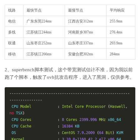
线路
最快节点
最慢节点
平均响应
电信
广东东莞224ms
江西吉安312ms
255.9ms
多线
江苏镇江244ms
河南新乡307ms
276.4ms
联通
山东枣庄252ms
山东枣庄337ms
293.9ms
移动
江苏镇江266ms
安徽合肥302ms
284ms
2、superbench脚本测试，这个带宽测试估计不准，因为我以前
跑了个脚本，触发了ovh抗攻击程序，进入了黑洞，仅供参考。
-------------------------------------------------------
---------------
 CPU 
Model
:
Intel
Core
Processor
(
Haswell
,
no
 TSX
)
 CPU 
Cores
:
8
Cores
2399.996
MHz
 x86_64

 CPU 
Cache
:
16384
 KB

 OS                   
:
CentOS
7.9
.
2009
(
64
Bit
)
 KVM

Kernel
:
3.10
.
0
-
1160.42
.
2.el7.x86
_64
