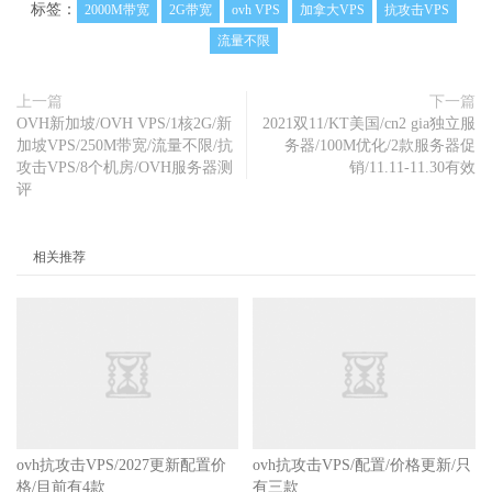
6
.
21.145
(
221.176
.
21.145
)
260.730
 ms 
221.176
.
21.229
(
2
标签：
2000M带宽
2G带宽
ovh VPS
加拿大VPS
抗攻击VPS
21.176
.
21.229
)
275.981
流量不限
16
111.24
.
2.105
(
111.24
.
2.105
)
261.772
 ms 
111.24
.
17.1
05
(
111.24
.
17.105
)
283.549
 ms 
111.24
.
2.241
(
111.24
.
2.2
41
)
261.736
上一篇
下一篇
17
111.24
.
3.18
(
111.24
.
3.18
)
271.840
 ms 
111.24
.
14.46
OVH新加坡/OVH VPS/1核2G/新
2021双11/KT美国/cn2 gia独立服
(
111.24
.
14.46
)
278.213
 ms 
111.24
.
3.18
(
111.24
.
3.18
)
2
加坡VPS/250M带宽/流量不限/抗
务器/100M优化/2款服务器促
70.464
攻击VPS/8个机房/OVH服务器测
销 /11.11-11.30有效
评
18
*
*
*
19
*
*
*
20
211.136
.
95.226
(
211.136
.
95.226
)
271.879
 ms  
274.19
相关推荐
2
 ms  
270.325
21
211.136
.
95.226
(
211.136
.
95.226
)
272.455
 ms  
273.62
3
 ms 
*
22
*
*
*
23
*
*
*
ovh抗攻击VPS/2027更新配置价
格/目前有4款