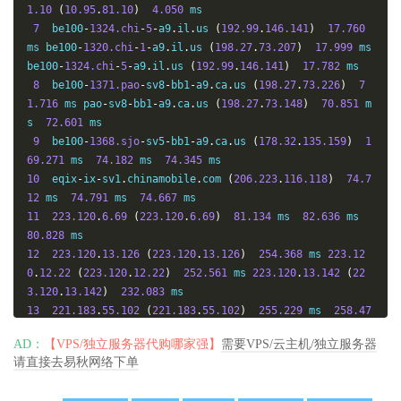
1.10
(
10.95
.
81.10
)
4.050
 ms

7
  be100
-
1324.chi
-
5
-
a9
.
il
.
us 
(
192.99
.
146.141
)
17.760
ms be100
-
1320.chi
-
1
-
a9
.
il
.
us 
(
198.27
.
73.207
)
17.999
 ms 
be100
-
1324.chi
-
5
-
a9
.
il
.
us 
(
192.99
.
146.141
)
17.782
 ms

8
  be100
-
1371.pao
-
sv8
-
bb1
-
a9
.
ca
.
us 
(
198.27
.
73.226
)
7
1.716
 ms pao
-
sv8
-
bb1
-
a9
.
ca
.
us 
(
198.27
.
73.148
)
70.851
 m
s  
72.601
 ms

9
  be100
-
1368.sjo
-
sv5
-
bb1
-
a9
.
ca
.
us 
(
178.32
.
135.159
)
1
69.271
 ms  
74.182
 ms  
74.345
10
  eqix
-
ix
-
sv1
.
chinamobile
.
com 
(
206.223
.
116.118
)
74.7
12
 ms  
74.791
 ms  
74.667
11
223.120
.
6.69
(
223.120
.
6.69
)
81.134
 ms  
82.636
 ms  
80.828
12
223.120
.
13.126
(
223.120
.
13.126
)
254.368
 ms 
223.12
0
.
12.22
(
223.120
.
12.22
)
252.561
 ms 
223.120
.
13.142
(
22
3.120
.
13.142
)
232.083
13
221.183
.
55.102
(
221.183
.
55.102
)
255.229
 ms  
258.47
5
 ms 
221.183
.
55.114
(
221.183
.
55.114
)
240.407
AD：
【VPS/独立服务器代购哪家强】
需要VPS/云主机/独立服务器
14
221.183
.
46.250
(
221.183
.
46.250
)
264.218
 ms  
264.12
请直接去易秋网络下单
2
 ms 
221.183
.
25.201
(
221.183
.
25.201
)
275.659
15
221.176
.
21.189
(
221.176
.
21.189
)
295.610
 ms 
221.17