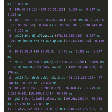
be3669
.
ccr41
.
sjc03
.
atlas
.
cogentco
.
com 
(
154.54
.
43.10
)
7
ms  
0.037
 ms

5.475
3
149.56
.
51.126
(
149.56
.
51.126
)
0.138
 ms  
0.217
 ms  
15
202.97
.
91.149
(
202.97
.
91.149
)
269.672
 ms 
38.104
.
13
0.166
 ms

8.106
(
38.104
.
138.106
)
74.241
 ms 
202.97
.
91.149
(
202.9
4
10.98
.
243.187
(
10.98
.
243.187
)
0.209
 ms 
10.98
.
243.5
7
.
91.149
)
269.960
5
(
10.98
.
243.55
)
0.156
 ms 
10.98
.
243.187
(
10.98
.
243.18
16
202.97
.
22.121
(
202.97
.
22.121
)
247.284
 ms 
14.147
.
4.
7
)
0.150
 ms

114
(
14.147
.
4.114
)
310.885
 ms 
202.97
.
22.121
(
202.97
.
2
5
  be121
.
bhs
-
d1
-
a75
.
qc
.
ca 
(
178.32
.
135.216
)
0.157
 ms  
2.121
)
247.260
0.243
 ms be120
.
bhs
-
d1
-
a75
.
qc
.
ca 
(
178.32
.
135.214
)
0.139
17
113.98
.
103.118
(
113.98
.
103.118
)
294.427
 ms 
202.97
.
ms

12.18
(
202.97
.
12.18
)
236.412
 ms 
113.98
.
103.118
(
113.9
6
10.95
.
81.8
(
10.95
.
81.8
)
1.471
 ms  
1.382
 ms  
1.347
8
.
103.118
)
295.737
ms

18
202.97
.
94.145
(
202.97
.
94.145
)
295.566
 ms 
183.63
.
6
7
  be100
-
1319.nwk
-
1
-
a9
.
nj
.
us 
(
198.27
.
73.205
)
8.094
 ms  
8.238
(
183.63
.
68.238
)
283.137
 ms 
*
8.162
 ms be100
-
1323.nwk
-
5
-
a9
.
nj
.
us 
(
192.99
.
146.139
)
8.
19
206.131
.
135.219
.
broad
.
gz
.
gd
.
dynamic
.
163data
.
com
.
cn 
276
 ms

(
219.135
.
131.206
)
259.746
 ms  
259.493
 ms 
183.56
.
34.42
8
  be103
.
lon
-
drch
-
sbb1
-
nc5
.
uk
.
eu 
(
91.121
.
215.118
)
77.
(
183.56
.
34.42
)
250.810
840
 ms  
80.372
 ms  
77.601
 ms

20
213.131
.
135.219
.
broad
.
gz
.
gd
.
dynamic
.
163data
.
com
.
cn 
9
10.200
.
0.139
(
10.200
.
0.139
)
76.460
 ms  
81.979
 ms 
1
(
219.135
.
131.213
)
270.151
 ms  
270.024
 ms 
*
0.200
.
0.141
(
10.200
.
0.141
)
76.388
21
113.98
.
103.126
(
113.98
.
103.126
)
247.400
 ms 
183.63
.
10
  ge2
-
1
-
0.br1.lnd18.alter
.
net 
(
195.66
.
225.4
)
79.938
68.238
(
183.63
.
68.238
)
254.067
 ms 
201.131
.
135.219
.
broa
ms  
77.760
 ms  
77.899
d
.
gz
.
gd
.
dynamic
.
163data
.
com
.
cn 
(
219.135
.
131.201
)
296.6
11
0.et
-
5
-
0
-
2.GW3.FFT3.ALTER
.
NET 
(
140.222
.
235.165
)
9