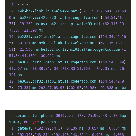
8
*
*
*
9
  nyk
-
bb2
-
link
.
ip
.
twelve99
.
net 
(
62.115
.
137.58
)
21.60
0
 ms be2766
.
ccr42
.
ord01
.
atlas
.
cogentco
.
com 
(
154.54
.
46.1
77
)
18.363
 ms nyk
-
bb2
-
link
.
ip
.
twelve99
.
net 
(
62.115
.
13
7.58
)
21.398
10
  be2831
.
ccr21
.
mci01
.
atlas
.
cogentco
.
com 
(
154.54
.
42.16
5
)
30.121
 ms nyk
-
b3
-
link
.
ip
.
twelve99
.
net 
(
62.115
.
139.1
51
)
21.508
 ms be2832
.
ccr22
.
mci01
.
atlas
.
cogentco
.
com 
(
1
54.54
.
44.169
)
30.023
11
  be3035
.
ccr21
.
den01
.
atlas
.
cogentco
.
com 
(
154.54
.
5.89
)
41.507
 ms 
218.30
.
54.104
(
218.30
.
54.104
)
26.705
 ms  
26.
101
12
  be3038
.
ccr32
.
slc01
.
atlas
.
cogentco
.
com 
(
154.54
.
42.9
7
)
75.339
 ms 
202.97
.
63.98
(
202.97
.
63.98
)
95.338
 ms be
3037
.
ccr21
.
slc01
.
atlas
.
cogentco
.
com 
(
154.54
.
41.145
)
8
==========================
2.630
13
202.97
.
98.182
(
202.97
.
98.182
)
246.665
 ms be3110
.
cc
r22
.
sfo01
.
atlas
.
cogentco
.
com 
(
154.54
.
44.141
)
75.388
 ms  
traceroute to iphone
.
10010.com
(
123.125
.
96.243
),
30
 hop
75.443
s max
,
60
byte
 packets

14
  be3670
.
ccr41
.
sjc03
.
atlas
.
cogentco
.
com 
(
154.54
.
43.1
1
  gateway 
(
192.99
.
54.1
)
0.105
 ms  
0.057
 ms  
0.034
 ms

4
)
72.355
 ms 
202.97
.
91.193
(
202.97
.
91.193
)
248.706
 ms 
2
192.168
.
143.254
(
192.168
.
143.254
)
0.068
 ms  
0.033