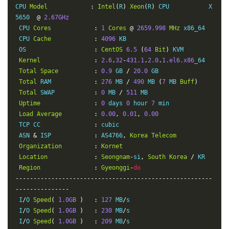
CPU 
Model
:
Intel
(
R
)
Xeon
(
R
)
 CPU           X
5650  
@
2.67GHz
 CPU 
Cores
:
1
Cores
@
2659.998
MHz
 x86_64

 CPU 
Cache
:
4096
 KB

 OS                   
:
CentOS
6.5
(
64
Bit
)
 KVM

Kernel
:
2.6
.
32
-
431.1
.
2.0
.
1.el6.x86
_64

Total
Space
:
0.9
 GB 
/
20.0
 GB

Total
 RAM            
:
276
 MB 
/
490
 MB 
(
7
 MB 
Buff
)
Total
 SWAP           
:
0
 MB 
/
511
 MB

Uptime
:
0
 days 
0
 hour 
7
 min

Load
Average
:
0.00
,
0.01
,
0.00
 TCP CC               
:
 cubic

 ASN 
&
 ISP            
:
 AS4766
,
Korea
Telecom
Organization
:
Kornet
Location
:
Seongnam
-
si
,
South
Korea
/
 KR

Region
:
Gyeonggi
-
do
-------------------------------------------------------
---------------
 I
/
O 
Speed
(
1.0GB
)
:
127
 MB
/
s

 I
/
O 
Speed
(
1.0GB
)
:
230
 MB
/
s

 I
/
O 
Speed
(
1.0GB
)
:
209
 MB
/
s
