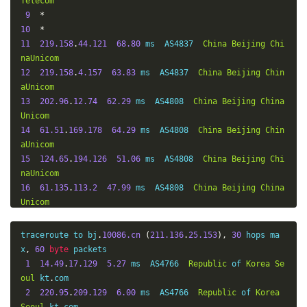
Telecom
9
*
10
*
11
219.158
.
44.121
68.80
 ms  AS4837  
China
Beijing
Chi
naUnicom
12
219.158
.
4.157
63.83
 ms  AS4837  
China
Beijing
Chin
aUnicom
13
202.96
.
12.74
62.29
 ms  AS4808  
China
Beijing
China
Unicom
14
61.51
.
169.178
64.29
 ms  AS4808  
China
Beijing
Chin
aUnicom
15
124.65
.
194.126
51.06
 ms  AS4808  
China
Beijing
Chi
naUnicom
16
61.135
.
113.2
47.99
 ms  AS4808  
China
Beijing
China
Unicom
17
123.125
.
96.251
62.53
 ms  AS4808  
China
Beijing
Chi
naUnicom
traceroute to bj
.
10086.cn
(
211.136
.
25.153
),
30
 hops ma
18
*
x
,
60
byte
 packets

19
123.125
.
96.243
46.83
 ms  AS4808  
China
Beijing
Chi
1
14.49
.
17.129
5.27
 ms  AS4766  
Republic
 of 
Korea
Se
naUnicom
oul
 kt
.
com

2
220.95
.
209.129
6.00
 ms  AS4766  
Republic
 of 
Korea