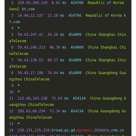
2
220.95
.
209.129
6.81
 ms  AS4766  
Republic
 of 
Korea
Seoul
 kt
.
com

3
14.49
.
12.137
11.16
 ms  AS4766  
Republic
 of 
Korea
 k
t
.
com

4
*
5
59.43
.
247.41
34.26
 ms  AS4809  
China
Shanghai
Chin
aTelecom
6
59.43
.
246.213
46.39
 ms  AS4809  
China
Shanghai
Chi
naTelecom
7
59.43
.
138.53
40.17
 ms  AS4809  
China
Shanghai
Chin
aTelecom
8
59.43
.
17.198
74.64
 ms  AS4809  
China
Guangdong
Gua
ngzhou
ChinaTelecom
9
*
10
*
11
113.98
.
103.130
72.63
 ms  AS4134  
China
Guangdong
G
uangzhou
ChinaTelecom
12
183.63
.
68.234
71.34
 ms  AS4134  
China
Guangdong
Gu
angzhou
ChinaTelecom
13
*
14
210.131
.
135.219
.
broad
.
gz
.
gd
.
dynamic
.
163data
.
com
.
cn 