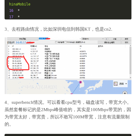
hinaMobile
16
*
17
*
18
211.136
.
25.153
206.94
 ms  AS56048  
China
Beijing
C
3、去程路由情况，比如深圳电信到韩国KT，也是cn2.
hinaMobile
4、superbench情况。可以看看cpu型号，磁盘读写，带宽大小。
虽然套餐标记的是2Mbps峰值啥的，其实是100Mbps带宽的，因
为带宽太好，带宽贵，所以不敢写100M带宽，注意有流量限制
的。