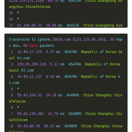
(
219.135
.
131.210
)
69.78
 ms  AS4134  
China
Guangdong
Gu
angzhou
ChinaTelecom
15
*
16
*
17
61.140
.
99.33
59.09
 ms  AS4134  
China
Guangdong
Gua
ngzhou
ChinaTelecom
traceroute to iphone
.
10010.com
(
123.125
.
96.243
),
30
 hop
s max
,
60
byte
 packets

1
14.49
.
17.129
5.37
 ms  AS4766  
Republic
 of 
Korea
Se
oul
 kt
.
com

2
220.95
.
209.129
5.11
 ms  AS4766  
Republic
 of 
Korea
Seoul
 kt
.
com

3
14.49
.
12.137
0.54
 ms  AS4766  
Republic
 of 
Korea
 k
t
.
com

4
*
5
59.43
.
250.33
34.18
 ms  AS4809  
China
Shanghai
Chin
aTelecom
6
*
7
59.43
.
130.201
41.76
 ms  AS4809  
China
Shanghai
Chi
naTelecom
8
59.43
.
80.78
36.23
 ms  AS4809  
China
Shanghai
China