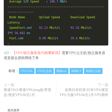
Average
 I
/
O 
Speed
:
188.7
 MB
/
-------------------------------------------------------
---------------
Node
Name
Upload
Speed
Download
Speed
Latency
Speedtest
.
net    
92.23
Mbit
/
s      
92.16
Mbit
/
s        
(*)
56.682
 ms

Fast
.
com         
0.00
Mbit
/
s       
39.6
Mbit
/
s         
-
Guangzhou
 CT     
76.01
Mbit
/
s      
52.79
Mbit
/
s        
AD：
【VPS/独立服务器代购哪家强】
需要VPS/云主机/独立服务器
-
请直接去易秋网络下单
Wuhan
     CT     
76.35
Mbit
/
s      
87.88
Mbit
/
s        
-
Lanzhou
   CT     
59.79
Mbit
/
s      
69.23
Mbit
/
s        
标签：
CN2 GIA
CN2云主机
韩国cn2
韩国KT
韩国云主机
-
Shanghai
  CU     
89.64
Mbit
/
s      
91.09
Mbit
/
s        
上一篇
下一篇
-
香港TKO/香港VPS/ping低/带宽
友商日本托管/日本VPS/便宜
Heifei
    CU     
61.12
Mbit
/
s      
50.45
Mbit
/
s        
足/便宜VPS/60元1月
VPS/大阪VPS/60元1月/VPS测评
-
Chongqing
 CU     
63.74
Mbit
/
s      
49.82
Mbit
/
s        
-
相关推荐
Xizang
    CM     
9.71
Mbit
/
s       
12.50
Mbit
/
s        