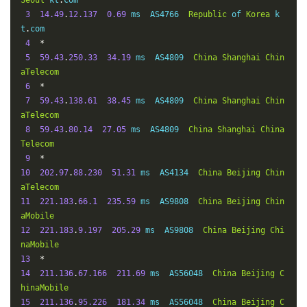
Seoul
 kt
.
com

3
14.49
.
12.137
0.69
 ms  AS4766  
Republic
 of 
Korea
 k
t
.
com

4
*
5
59.43
.
250.33
34.19
 ms  AS4809  
China
Shanghai
Chin
aTelecom
6
*
7
59.43
.
138.61
38.45
 ms  AS4809  
China
Shanghai
Chin
aTelecom
8
59.43
.
80.14
27.05
 ms  AS4809  
China
Shanghai
China
Telecom
9
*
10
202.97
.
88.230
51.31
 ms  AS4134  
China
Beijing
Chin
aTelecom
11
221.183
.
66.1
235.59
 ms  AS9808  
China
Beijing
Chin
aMobile
12
221.183
.
9.197
205.29
 ms  AS9808  
China
Beijing
Chi
naMobile
13
*
14
211.136
.
67.166
211.69
 ms  AS56048  
China
Beijing
C
hinaMobile
15
211.136
.
95.226
181.34
 ms  AS56048  
China
Beijing
C