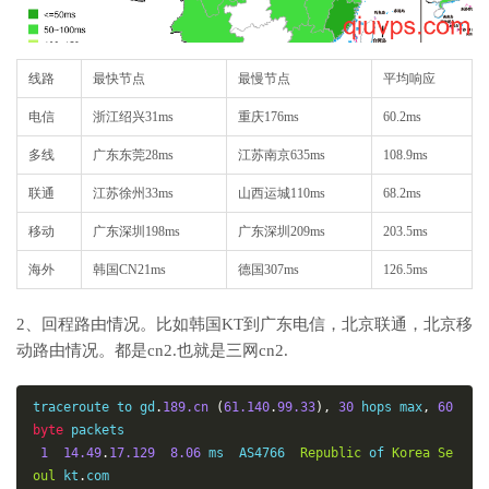
线路
最快节点
最慢节点
平均响应
电信
浙江绍兴31ms
重庆176ms
60.2ms
多线
广东东莞28ms
江苏南京635ms
108.9ms
联通
江苏徐州33ms
山西运城110ms
68.2ms
移动
广东深圳198ms
广东深圳209ms
203.5ms
海外
韩国CN21ms
德国307ms
126.5ms
2、回程路由情况。比如韩国KT到广东电信，北京联通，北京移
动路由情况。都是cn2.也就是三网cn2.
traceroute to gd
.
189.cn
(
61.140
.
99.33
),
30
 hops max
,
60
byte
 packets

1
14.49
.
17.129
8.06
 ms  AS4766  
Republic
 of 
Korea
Se
oul
 kt
.
com
