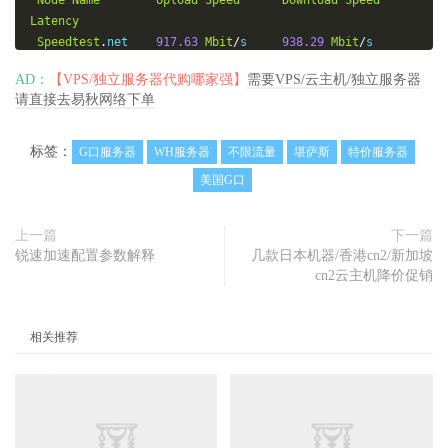
Node
Name
Upload
Speed
Download
Speed
Latency
Speedtest
.
net    
917.63
Mbit
/
s     
938.29
Mbit
/
s       
3.586
 ms

AD：
【VPS/独立服务器代购哪家强】
需要VPS/云主机/独立服务器
Fast
.
com         
0.00
Mbit
/
s       
128.0
Mbit
/
s        
请直接去易秋网络下单
-
Guangzhou
 CT     
3.65
Mbit
/
s       
29.63
Mbit
/
s        
-
标签：
G口服务器
WH服务器
不限流量
堪萨斯
特价服务器
Wuhan
     CT     
4.73
Mbit
/
s       
28.99
Mbit
/
s        
美国G口
-
Hangzhou
  CT     
3.24
Mbit
/
s       
21.19
Mbit
/
s        
-
上一篇
下一篇
Lanzhou
   CT     
1.78
Mbit
/
s       
22.04
Mbit
/
s        
锐速加速配置参数解释
几款日本机器/香港cn2/新加坡
-
cn2云主机降价促销
Shanghai
  CU     
8.34
Mbit
/
s       
6.21
Mbit
/
s         
-
Heifei
    CU     
7.82
Mbit
/
s       
23.73
Mbit
/
s        
相关推荐
-
Chongqing
 CU     
54.51
Mbit
/
s      
23.60
Mbit
/
s        
-
Xizang
    CM     
2.26
Mbit
/
s       
2.72
Mbit
/
s         
-