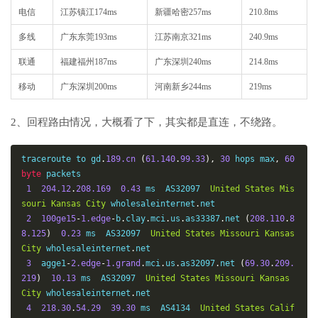
电信
江苏镇江174ms
新疆哈密257ms
210.8ms
多线
广东东莞193ms
江苏南京321ms
240.9ms
联通
福建福州187ms
广东深圳240ms
214.8ms
移动
广东深圳200ms
河南新乡244ms
219ms
2、回程路由情况，大概看了下，其实都是直连，不绕路。
traceroute to gd
.
189.cn
(
61.140
.
99.33
),
30
 hops max
,
60
byte
 packets

1
204.12
.
208.169
0.43
 ms  AS32097  
United
States
Mis
souri
Kansas
City
 wholesaleinternet
.
net

2
100ge15
-
1.edge
-
b
.
clay
.
mci
.
us
.
as33387
.
net 
(
208.110
.
8
8.125
)
0.23
 ms  AS32097  
United
States
Missouri
Kansas
City
 wholesaleinternet
.
net

3
  agge1
-
2.edge
-
1.grand
.
mci
.
us
.
as32097
.
net 
(
69.30
.
209.
219
)
10.13
 ms  AS32097  
United
States
Missouri
Kansas
City
 wholesaleinternet
.
net

4
218.30
.
54.29
39.30
 ms  AS4134  
United
States
Calif