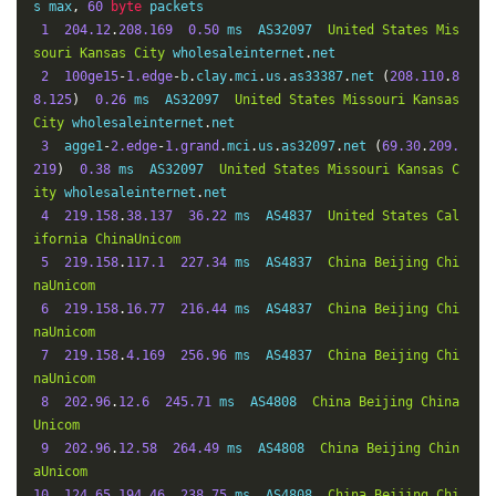
16
*
s max
,
60
byte
 packets

17
*
1
204.12
.
208.169
0.50
 ms  AS32097  
United
States
Mis
18
61.140
.
99.33
201.70
 ms  AS4134  
China
Guangdong
Gu
souri
Kansas
City
 wholesaleinternet
.
net

angzhou
ChinaTelecom
2
100ge15
-
1.edge
-
b
.
clay
.
mci
.
us
.
as33387
.
net 
(
208.110
.
8
8.125
)
0.26
 ms  AS32097  
United
States
Missouri
Kansas
City
 wholesaleinternet
.
net

3
  agge1
-
2.edge
-
1.grand
.
mci
.
us
.
as32097
.
net 
(
69.30
.
209.
219
)
0.38
 ms  AS32097  
United
States
Missouri
Kansas
C
ity
 wholesaleinternet
.
net

4
219.158
.
38.137
36.22
 ms  AS4837  
United
States
Cal
ifornia
ChinaUnicom
5
219.158
.
117.1
227.34
 ms  AS4837  
China
Beijing
Chi
naUnicom
6
219.158
.
16.77
216.44
 ms  AS4837  
China
Beijing
Chi
naUnicom
7
219.158
.
4.169
256.96
 ms  AS4837  
China
Beijing
Chi
naUnicom
8
202.96
.
12.6
245.71
 ms  AS4808  
China
Beijing
China
Unicom
9
202.96
.
12.58
264.49
 ms  AS4808  
China
Beijing
Chin
aUnicom
10
124.65
.
194.46
238.75
 ms  AS4808  
China
Beijing
Chi