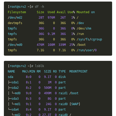
[
root@srv2 
~]
# df -h
Filesystem
Size
Used
Avail
Use
%
Mounted
/
dev
/
md2         
28T
976M
26T
1
%
/

devtmpfs         36G     0   36G   0% /
dev

tmpfs            
36G
0
36G
0
%
/dev/
shm

tmpfs            
36G
9.1M
36G
1
%
/run

tmpfs            36G     0   36G   0% /
sys
/
fs
/
/
dev
/
md0        
476M
108M
339M
25
%
/boot

tmpfs           7.1G     0  7.1G   0% /
run
/
user
/
0
[
root@srv2 
~]
# lsblk
NAME    MAJ
:
MIN RM  SIZE RO TYPE  MOUNTPOINT

sda       
8
:
0
0
9.1T
0
├─
sda1    
8
:
1
0
1M
0
├─
sda2    
8
:
2
0
500M
0
│
└─
md0   
9
:
0
0
499M
0
 raid1 
/
├─
sda3    
8
:
3
0
8G
0
│
└─
md1   
9
:
1
0
24G
0
 raid0 
[
SWAP
]
└─
sda4    
8
:
4
0
9.1T
0
 part

└─
md2   
9
:
2
0
27.3T
0
 raid0 
/