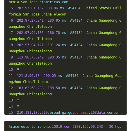
ornia
San
Jose
 ctamericas
.
com

5
202.97
.
81.157
38.86
 ms  AS4134  
United
States
Cali
fornia
San
Jose
ChinaTelecom
6
202.97
.
27.241
180.95
 ms  AS4134  
China
Guangdong
G
uangzhou
ChinaTelecom
7
202.97
.
94.105
186.78
 ms  AS4134  
China
Guangdong
G
uangzhou
ChinaTelecom
8
202.97
.
94.121
191.24
 ms  AS4134  
China
Guangdong
G
uangzhou
ChinaTelecom
9
113.98
.
78.242
190.35
 ms  AS4134  
China
Guangdong
G
uangzhou
ChinaTelecom
10
*
11
121.8
.
90.18
200.05
 ms  AS4134  
China
Guangdong
Gua
ngzhou
ChinaTelecom
12
183.63
.
68.238
188.50
 ms  AS4134  
China
Guangdong
G
uangzhou
ChinaTelecom
13
*
14
*
15
210.131
.
135.219
.
broad
.
gz
.
gd
.
dynamic
.
163data
.
com
.
cn 
(
219.135
.
131.210
)
186.60
 ms  AS4134  
China
Guangdong
G
uangzhou
ChinaTelecom
traceroute to iphone
.
10010.com
(
123.125
.
96.243
),
30
 hop