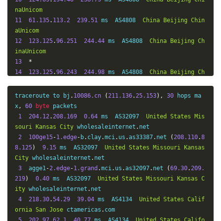
naUnicom
11
61.135
.
113.2
239.51
 ms  AS4808  
China
Beijing
Chin
aUnicom
12
123.125
.
96.251
244.44
 ms  AS4808  
China
Beijing
Ch
inaUnicom
13
*
14
123.125
.
96.243
244.98
 ms  AS4808  
China
Beijing
Ch
inaUnicom
traceroute to bj
.
10086.cn
(
211.136
.
25.153
),
30
 hops ma
x
,
60
byte
 packets

1
204.12
.
208.169
0.64
 ms  AS32097  
United
States
Mis
souri
Kansas
City
 wholesaleinternet
.
net

2
100ge15
-
1.edge
-
b
.
clay
.
mci
.
us
.
as33387
.
net 
(
208.110
.
8
8.125
)
9.15
 ms  AS32097  
United
States
Missouri
Kansas
City
 wholesaleinternet
.
net

3
  agge1
-
2.edge
-
1.grand
.
mci
.
us
.
as32097
.
net 
(
69.30
.
209.
219
)
0.40
 ms  AS32097  
United
States
Missouri
Kansas
C
ity
 wholesaleinternet
.
net

4
218.30
.
54.29
39.04
 ms  AS4134  
United
States
Calif
ornia
San
Jose
 ctamericas
.
com

5
202.97
.
62.1
40.77
 ms  AS4134  
United
States
Califo