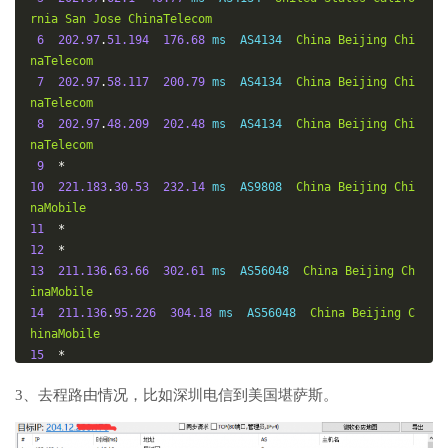
rnia
San
Jose
ChinaTelecom
6
202.97
.
51.194
176.68
 ms  AS4134  
China
Beijing
Chi
naTelecom
7
202.97
.
58.117
200.79
 ms  AS4134  
China
Beijing
Chi
naTelecom
8
202.97
.
48.209
202.48
 ms  AS4134  
China
Beijing
Chi
naTelecom
9
*
10
221.183
.
30.53
232.14
 ms  AS9808  
China
Beijing
Chi
naMobile
11
*
12
*
13
211.136
.
63.66
302.61
 ms  AS56048  
China
Beijing
Ch
inaMobile
14
211.136
.
95.226
304.18
 ms  AS56048  
China
Beijing
C
hinaMobile
15
*
16
*
3、去程路由情况，比如深圳电信到美国堪萨斯。
17
211.136
.
25.153
233.53
 ms  AS56048  
China
Beijing
C
hinaMobile