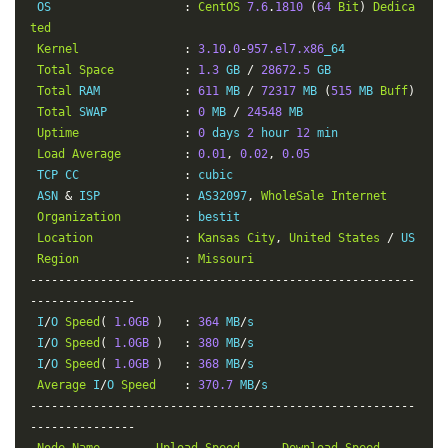
 OS                   
:
CentOS
7.6
.
1810
(
64
Bit
)
Dedica
ted
Kernel
:
3.10
.
0
-
957.el7.x86
_64

Total
Space
:
1.3
 GB 
/
28672.5
 GB

Total
 RAM            
:
611
 MB 
/
72317
 MB 
(
515
 MB 
Buff
)
Total
 SWAP           
:
0
 MB 
/
24548
 MB

Uptime
:
0
 days 
2
 hour 
12
 min

Load
Average
:
0.01
,
0.02
,
0.05
 TCP CC               
:
 cubic

 ASN 
&
 ISP            
:
 AS32097
,
WholeSale
Internet
Organization
:
 bestit

Location
:
Kansas
City
,
United
States
/
 US

Region
:
Missouri
-------------------------------------------------------
---------------
 I
/
O 
Speed
(
1.0GB
)
:
364
 MB
/
s

 I
/
O 
Speed
(
1.0GB
)
:
380
 MB
/
s

 I
/
O 
Speed
(
1.0GB
)
:
368
 MB
/
s

Average
 I
/
O 
Speed
:
370.7
 MB
/
-------------------------------------------------------
---------------