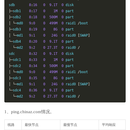
sdb       
8
:
16
0
9.1T
0
├─
sdb1    
8
:
17
0
1M
0
├─
sdb2    
8
:
18
0
500M
0
│
└─
md0   
9
:
0
0
499M
0
 raid1 
/
├─
sdb3    
8
:
19
0
8G
0
│
└─
md1   
9
:
1
0
24G
0
 raid0 
[
SWAP
]
└─
sdb4    
8
:
20
0
9.1T
0
 part

└─
md2   
9
:
2
0
27.3T
0
 raid0 
/
sdc       
8
:
32
0
9.1T
0
├─
sdc1    
8
:
33
0
1M
0
├─
sdc2    
8
:
34
0
500M
0
│
└─
md0   
9
:
0
0
499M
0
 raid1 
/
├─
sdc3    
8
:
35
0
8G
0
│
└─
md1   
9
:
1
0
24G
0
 raid0 
[
SWAP
]
└─
sdc4    
8
:
36
0
9.1T
0
 part

└─
md2   
9
:
2
0
27.3T
0
 raid0 
/
1、ping.chinaz.com情况。
线路
最快节点
最慢节点
平均响应