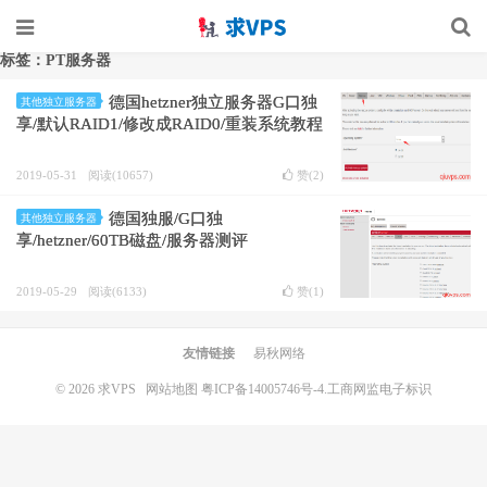
标签：PT服务器
德国hetzner独立服务器G口独
其他独立服务器
享/默认RAID1/修改成RAID0/重装系统教程
2019-05-31
阅读(10657)
赞(
2
)
德国独服/G口独
其他独立服务器
享/hetzner/60TB磁盘/服务器测评
2019-05-29
阅读(6133)
赞(
1
)
友情链接
易秋网络
© 2026
求VPS
网站地图
粤ICP备14005746号-4.
工商网监电子标识