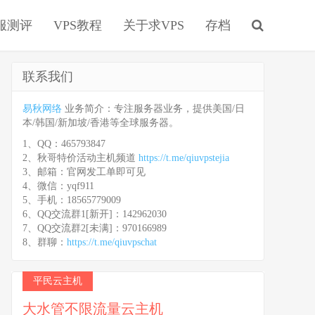
服测评
VPS教程
关于求VPS
存档
联系我们
易秋网络
业务简介：专注服务器业务，提供美国/日
本/韩国/新加坡/香港等全球服务器。
1、QQ：465793847
2、秋哥特价活动主机频道
https://t.me/qiuvpstejia
3、邮箱：官网发工单即可见
4、微信：yqf911
5、手机：18565779009
6、QQ交流群1[新开]：142962030
7、QQ交流群2[未满]：970166989
8、群聊：
https://t.me/qiuvpschat
平民云主机
大水管不限流量云主机