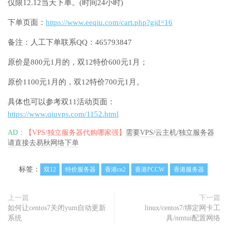
仅限12.12当天下单。(时间24小时)
下单页面：
https://www.eeqiu.com/cart.php?gid=16
备注：人工下单联系QQ：465793847
原价是800元1月的，双12特价600元1月；
原价1100元1月的，双12特价700元1月。
具体也可以参考双11活动页面：
https://www.qiuvps.com/1152.html
AD：
【VPS/独立服务器代购哪家强】
需要VPS/云主机/独立服务器
请直接去易秋网络下单
标签：
双12
特价服务器
香港cn2
香港PCCW
香港服务器
上一篇
下一篇
如何让centos7关闭yum自动更新
linux/centos7/绑定网卡工
系统
具/nmtui配置网络