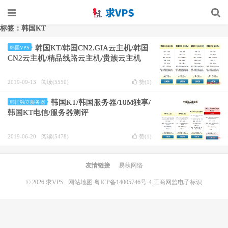
标签：韩国KT
韩国KT/韩国CN2.GIA云主机/韩国
韩国VPS
CN2云主机/精品线路云主机/贵族云主机
2019-09-13
阅读(5550)
赞(
1
)
韩国KT/韩国服务器/10M独享/
韩国独立服务器
韩国KT电信/服务器测评
2019-06-20
阅读(5478)
赞(
1
)
友情链接
易秋网络
© 2026
求VPS
网站地图
粤ICP备14005746号-4.
工商网监电子标识