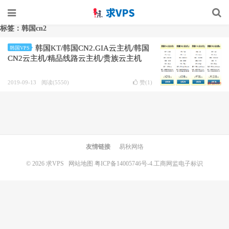
标签：韩国cn2
韩国KT/韩国CN2.GIA云主机/韩国
韩国VPS
CN2云主机/精品线路云主机/贵族云主机
2019-09-13
阅读(5550)
赞(
1
)
友情链接
易秋网络
© 2026
求VPS
网站地图
粤ICP备14005746号-4.
工商网监电子标识