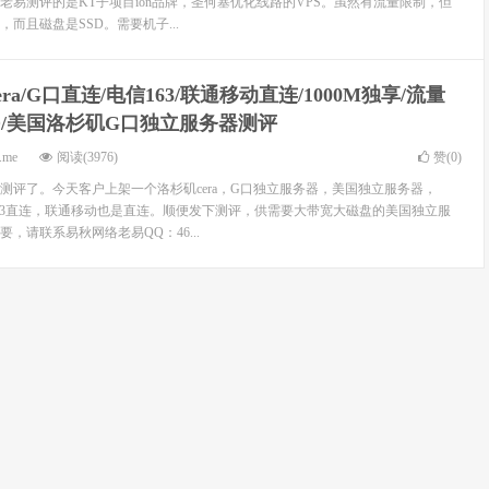
老易测评的是KT子项目ion品牌，圣何塞优化线路的VPS。虽然有流量限制，但
而且磁盘是SSD。需要机子...
era/G口直连/电信163/联通移动直连/1000M独享/流量
SSD/美国洛杉矶G口独立服务器测评
.me
阅读(3976)
赞(
0
)
测评了。今天客户上架一个洛杉矶cera，G口独立服务器，美国独立服务器，
走163直连，联通移动也是直连。顺便发下测评，供需要大带宽大磁盘的美国独立服
，请联系易秋网络老易QQ：46...