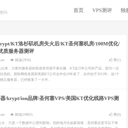
首页
VPS测评
独
优惠码
rypt/KT洛杉矶机房失火后/KT圣何塞机房/100M优化/
优质服务器测评
.me
阅读(2956)
赞(
1
)
火以来，大家对服务器的筛选有些摸不着头脑，KT这25年公司的产品，因为一次
任危机。易秋网络老易和美国KT公司合作也10年多了，合作始于2013年。这1个
独立服务器，已经恢复了一大半...
器/krypt/ion品牌/圣何塞VPS/美国KT优化线路VPS测
.me
阅读(19803)
赞(
0
)
矶机房失火，只是一个数据中心受到影响。别的地方比如新加坡，圣何塞还是可以下单