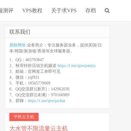
服测评
VPS教程
关于求VPS
存档
联系我们
易秋网络
业务简介：专注服务器业务，提供美国/日
本/韩国/新加坡/香港等全球服务器。
1、QQ：465793847
2、秋哥特价活动主机频道
https://t.me/qiuvpstejia
3、邮箱：官网发工单即可见
4、微信：yqf911
5、手机：18565779009
6、QQ交流群1[新开]：142962030
7、QQ交流群2[未满]：970166989
8、群聊：
https://t.me/qiuvpschat
平民云主机
大水管不限流量云主机