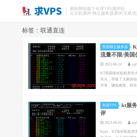
易秋网络旗下全球VPS测评站
云主机测评/独立服务器测评/主机
标签：联通直连
K
美国独立服务器
流量不限/美国
2023-06-24
yqf
KT美国洛杉矶机房失
失火，导致了大家的信
月来，确实难熬，好在
kt服务
美国VPS
评
2023-06-02
yqf
krypt，KT洛杉