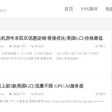
首页
VPS测评
独
优惠码
某机房年末双旦优惠促销/香港优化/美国G口/价格最低
.me
阅读(769)
评论(0)
赞(
7
)
带宽独服 2 × E5-2660（16 核/32线程） / 32G 内存 240G SSD 或 1T HDD /
年末特价700元1月 G口流量不限 需要的来。 活动2 香港金牌61...
新上架5款美国G口/流量不限 GPU.AI服务器
.me
阅读(731)
评论(0)
赞(
6
)
U.AI服务器 需要的参考 https://eeqiu.com/index.php/store/gs-gpu-ai-server