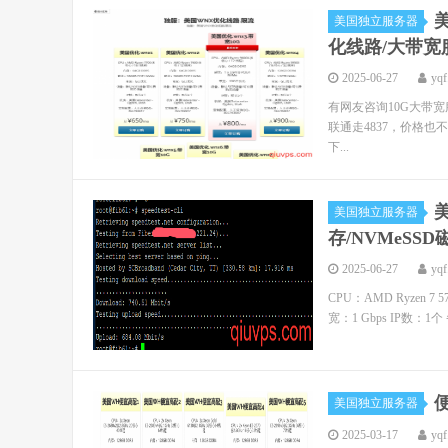
美国独立服务器
化线路/大带宽
2025-06-27
yqf
有网友咨询10G大带
联通走4837，价格也不贵，还是
下...
美
美国独立服务器
存/NVMeSSD
2025-06-27
yqf
CPU：AMD Ryzen 7 
宽：1 Gbps IP数：1
美国独立服务器
2025-03-17
yqf