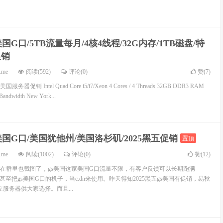
国G口/5TB流量每月/4核4线程/32G内存/1TB磁盘/特
促销
.me
阅读(592)
评论(0)
赞(
7
)
促销 Intel Quad Core i5/i7/Xeon 4 Cores / 4 Threads 32GB DDR3 RAM
andwidth New York...
美国G口/美国犹他州/美国洛杉矶/2025黑五促销
置顶
.me
阅读(1002)
评论(0)
赞(
12
)
在群里也截图了，gs美国这家美国G口流量不限，有客户反馈可以长期跑满
户甚至把gs美国G口的机子，当c.dn来使用。昨天得知2025黑五gs美国有促销，易秋
服务器供大家选择。而且...