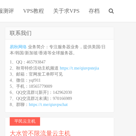
服测评
VPS教程
关于求VPS
存档
联系我们
易秋网络
业务简介：专注服务器业务，提供美国/日
本/韩国/新加坡/香港等全球服务器。
1、QQ：465793847
2、秋哥特价活动主机频道
https://t.me/qiuvpstejia
3、邮箱：官网发工单即可见
4、微信：yqf911
5、手机：18565779009
6、QQ交流群1[新开]：142962030
7、QQ交流群2[未满]：970166989
8、群聊：
https://t.me/qiuvpschat
平民云主机
大水管不限流量云主机