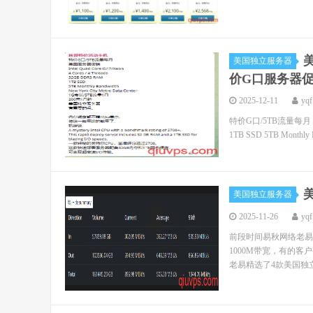
美
美国独立服务器
价G口服务器
2025-12-11
yqf
特价G口/5TB流量每月 美国服务器
1TB SSD 5TB Monthly B
美国独立服务器
2025-11-26
yqf
前段时间易秋网络老易
1000M带宽，有的客
老易精选了4款美国独立