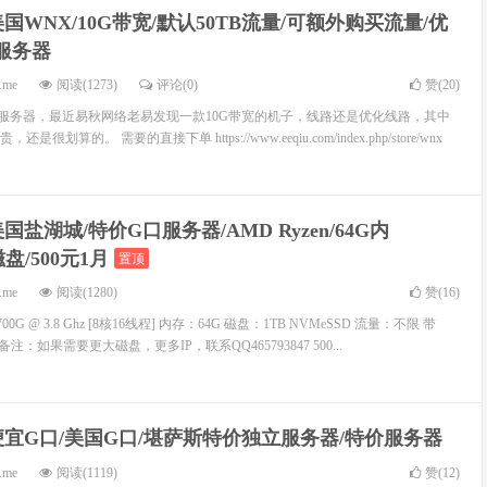
美国WNX/10G带宽/默认50TB流量/可额外购买流量/优
服务器
.me
阅读(1273)
评论(0)
赞(
20
)
宽服务器，最近易秋网络老易发现一款10G带宽的机子，线路还是优化线路，其中
很划算的。 需要的直接下单 https://www.eeqiu.com/index.php/store/wnx
国盐湖城/特价G口服务器/AMD Ryzen/64G内
磁盘/500元1月
置顶
.me
阅读(1280)
赞(
16
)
5700G @ 3.8 Ghz [8核16线程] 内存：64G 磁盘：1TB NVMeSSD 流量：不限 带
个 备注：如果需要更大磁盘，更多IP，联系QQ465793847 500...
便宜G口/美国G口/堪萨斯特价独立服务器/特价服务器
.me
阅读(1119)
赞(
12
)