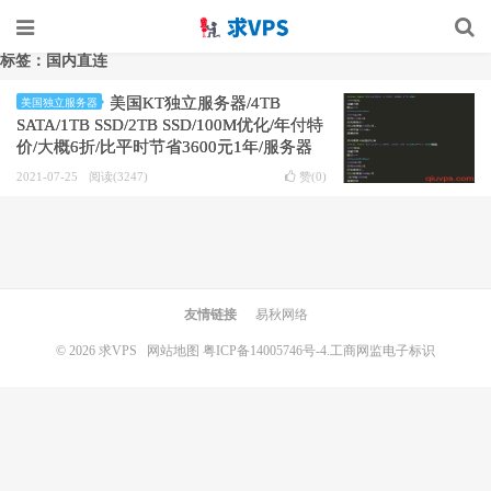
标签：国内直连
美国KT独立服务器/4TB
美国独立服务器
SATA/1TB SSD/2TB SSD/100M优化/年付特
价/大概6折/比平时节省3600元1年/服务器
测评
2021-07-25
阅读(3247)
赞(
0
)
友情链接
易秋网络
© 2026
求VPS
网站地图
粤ICP备14005746号-4.
工商网监电子标识