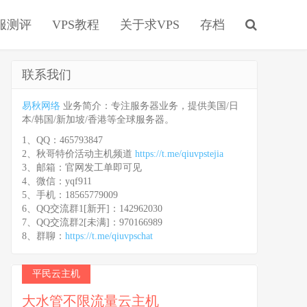
服测评
VPS教程
关于求VPS
存档
联系我们
易秋网络
业务简介：专注服务器业务，提供美国/日
本/韩国/新加坡/香港等全球服务器。
1、QQ：465793847
2、秋哥特价活动主机频道
https://t.me/qiuvpstejia
3、邮箱：官网发工单即可见
4、微信：yqf911
5、手机：18565779009
6、QQ交流群1[新开]：142962030
7、QQ交流群2[未满]：970166989
8、群聊：
https://t.me/qiuvpschat
平民云主机
大水管不限流量云主机