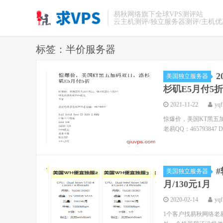
易秋网络旗下全球VPS测评站
云主机测评/独立服务器测评/主机
标签：半价服务器
2
美国独立服务器
杉矶E5月付5折
2021-11-22
yqf
惊爆价，美国KT黑五加
老易QQ：465793847 Dua
美国独立服务器
月/130元1月
2020-02-14
yqf
1个客户找易秋网络老