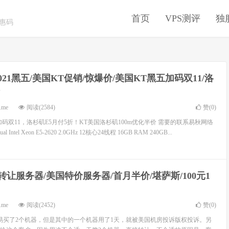
首页
VPS测评
独
优惠码
021黑五/美国KT促销/惊爆价/美国KT黑五加码双11/洛
.me
阅读(2584)
赞(
0
)
码双11，洛杉矶E5月付5折！KT美国洛杉矶100m优化半价 需要的联系易秋网络
l Intel Xeon E5-2620 2.0GHz 12核心24线程 16GB RAM 240GB...
#转让服务器/美国特价服务器/首月半价/堪萨斯/100元1
.me
阅读(2452)
赞(
0
)
易买了2个机器，但是其中的一个机器用了1天，就被美国机房投诉版权投诉。另