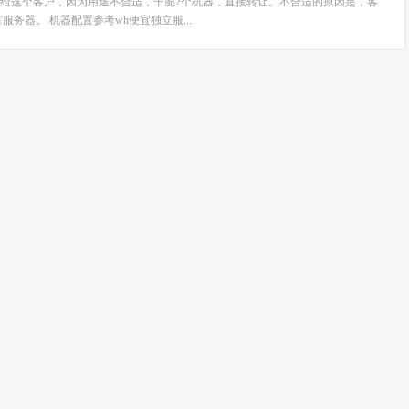
给这个客户，因为用途不合适，干脆2个机器，直接转让。不合适的原因是，客
服务器。 机器配置参考wh便宜独立服...