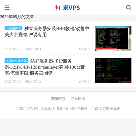
2022年05月的文章
独立服务器安装BBR教程/改善中
一键包脚本
美大带宽/客户说有用
2022-05-26
阅读(6303)
赞(
5
)
站群服务器/多IP服务
美国独立服务器
器/32IP/64IP/128IP/zenlayer美国/100M带
宽/流量不限/服务器测评
2022-05-06
阅读(3812)
赞(
8
)
友情链接
易秋网络
© 2026
求VPS
网站地图
粤ICP备14005746号-4.
工商网监电子标识