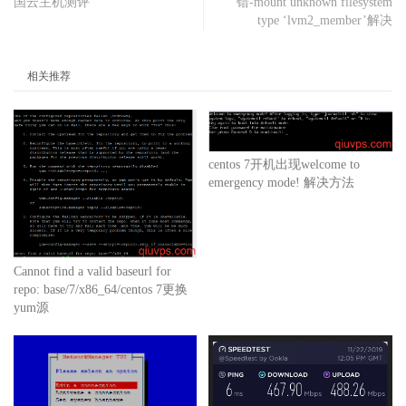
国云主机测评
错-mount unknown filesystem
type ‘lvm2_member’解决
相关推荐
centos 7开机出现welcome to
emergency mode! 解决方法
Cannot find a valid baseurl for
repo: base/7/x86_64/centos 7更换
yum源