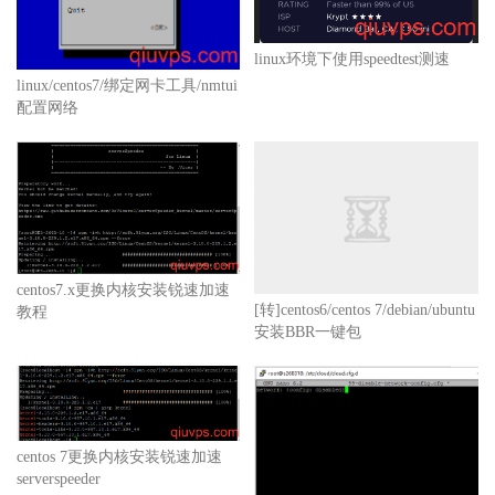
linux环境下使用speedtest测速
linux/centos7/绑定网卡工具/nmtui
配置网络
centos7.x更换内核安装锐速加速
[转]centos6/centos 7/debian/ubuntu
教程
安装BBR一键包
centos 7更换内核安装锐速加速
serverspeeder