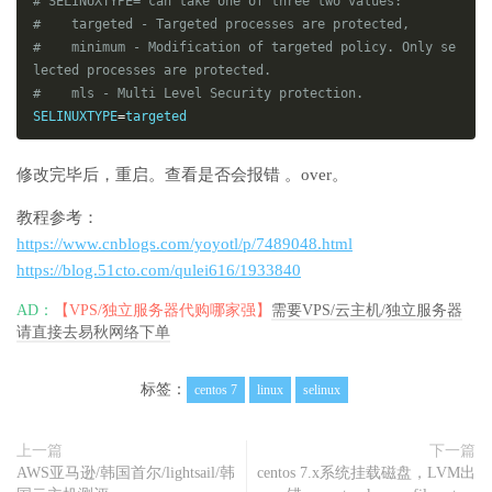
# SELINUXTYPE= can take one of three two values:
#    targeted - Targeted processes are protected,
#    minimum - Modification of targeted policy. Only se
lected processes are protected. 
#    mls - Multi Level Security protection.
SELINUXTYPE
=
targeted
修改完毕后，重启。查看是否会报错 。over。
教程参考：
https://www.cnblogs.com/yoyotl/p/7489048.html
https://blog.51cto.com/qulei616/1933840
AD：
【VPS/独立服务器代购哪家强】
需要VPS/云主机/独立服务器
请直接去易秋网络下单
标签：
centos 7
linux
selinux
上一篇
下一篇
AWS亚马逊/韩国首尔/lightsail/韩
centos 7.x系统挂载磁盘，LVM出