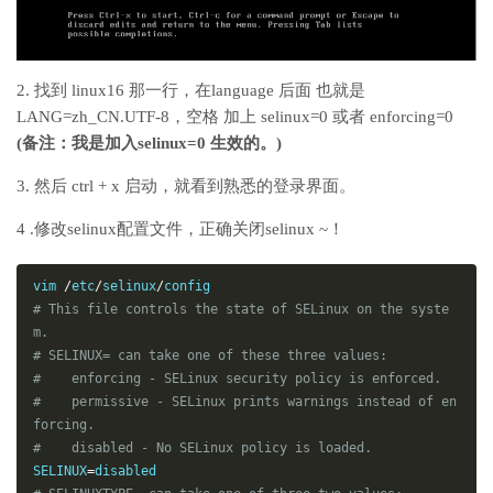
2. 找到 linux16 那一行，在language 后面 也就是
LANG=zh_CN.UTF-8，空格 加上 selinux=0 或者 enforcing=0
(备注：我是加入selinux=0 生效的。)
3. 然后 ctrl + x 启动，就看到熟悉的登录界面。
4 .修改selinux配置文件，正确关闭selinux ~！
vim 
/
etc
/
selinux
/
# This file controls the state of SELinux on the syste
m.
# SELINUX= can take one of these three values:
#    enforcing - SELinux security policy is enforced.
#    permissive - SELinux prints warnings instead of en
forcing.
#    disabled - No SELinux policy is loaded.
SELINUX
=