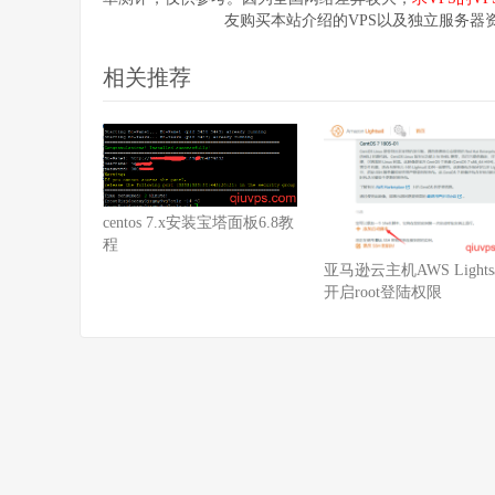
友购买本站介绍的VPS以及独立服务器
相关推荐
centos 7.x安装宝塔面板6.8教
程
亚马逊云主机AWS Lightsa
开启root登陆权限