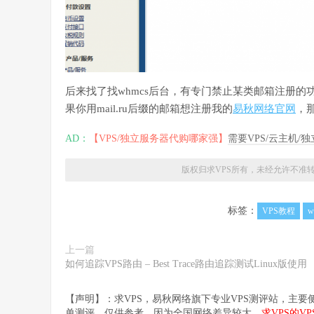
后来找了找whmcs后台，有专门禁止某类邮箱注册的功
果你用mail.ru后缀的邮箱想注册我的
易秋网络官网
，
AD：
【VPS/独立服务器代购哪家强】
需要VPS/云主机
版权归求VPS所有，未经允许不准
标签：
VPS教程
w
上一篇
如何追踪VPS路由 – Best Trace路由追踪测试Linux版使用
【声明】：求VPS，易秋网络旗下专业VPS测评站，主
单测评，仅供参考。因为全国网络差异较大，
求VPS的V