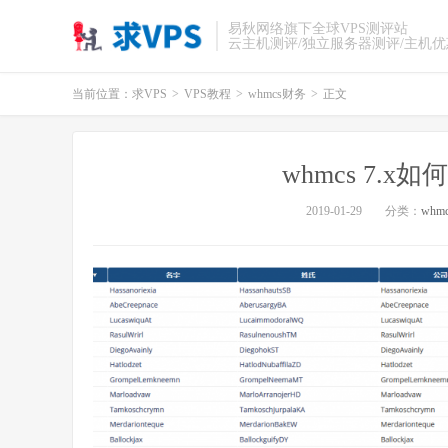
易秋网络旗下全球VPS测评站
云主机测评/独立服务器测评/主机
当前位置：
求VPS
>
VPS教程
>
whmcs财务
>
正文
whmcs 7.
2019-01-29
分类：
whm