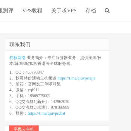
服测评
VPS教程
关于求VPS
存档
联系我们
易秋网络
业务简介：专注服务器业务，提供美国/日
本/韩国/新加坡/香港等全球服务器。
1、QQ：465793847
2、秋哥特价活动主机频道
https://t.me/qiuvpstejia
3、邮箱：官网发工单即可见
4、微信：yqf911
5、手机：18565779009
6、QQ交流群1[新开]：142962030
7、QQ交流群2[未满]：970166989
8、群聊：
https://t.me/qiuvpschat
平民云主机