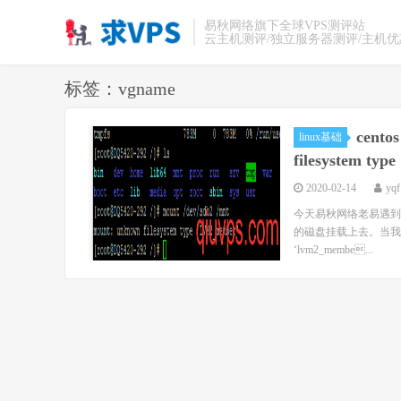
易秋网络旗下全球VPS测评站
云主机测评/独立服务器测评/主机
标签：vgname
cent
linux基础
filesystem ty
2020-02-14
yqf
今天易秋网络老易遇到
的磁盘挂载上去。当我挂载磁盘
‘lvm2_membe...