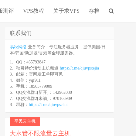
服测评
VPS教程
关于求VPS
存档
联系我们
易秋网络
业务简介：专注服务器业务，提供美国/日
本/韩国/新加坡/香港等全球服务器。
1、QQ：465793847
2、秋哥特价活动主机频道
https://t.me/qiuvpstejia
3、邮箱：官网发工单即可见
4、微信：yqf911
5、手机：18565779009
6、QQ交流群1[新开]：142962030
7、QQ交流群2[未满]：970166989
8、群聊：
https://t.me/qiuvpschat
平民云主机
大水管不限流量云主机