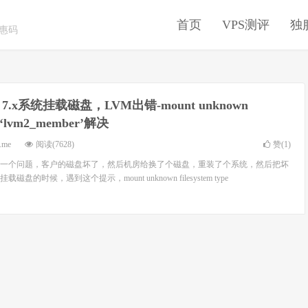
首页
VPS测评
独
优惠码
os 7.x系统挂载磁盘，LVM出错-mount unknown
pe ‘lvm2_member’解决
.me
阅读(7628)
赞(
1
)
一个问题，客户的磁盘坏了，然后机房给换了个磁盘，重装了个系统，然后把坏
的时候，遇到这个提示，mount unknown filesystem type