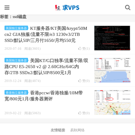
标签：ssd磁盘
KT服务器/KT美国/krypt/50M
美国独立服务器
cn2 GIA独服/流量不限/e3 1230v3/2TB
SSD/默认5IP/三月付1650/月均550元
2020-07-16
阅读(3601)
赞(
1
)
美国KT/G口独享/流量不限/双
美国独立服务器
路CPU E5-2650 v2 @ 2.60GHz/64G内
存/2TB SSDx2/默认5IP/8500元1月
2019-12-24
阅读(4874)
赞(
0
)
香港pccw/香港独服/10M带
香港独立服务器
宽/800元1月/服务器测评
2019-02-22
阅读(5063)
赞(
0
)
友情链接
易秋网络