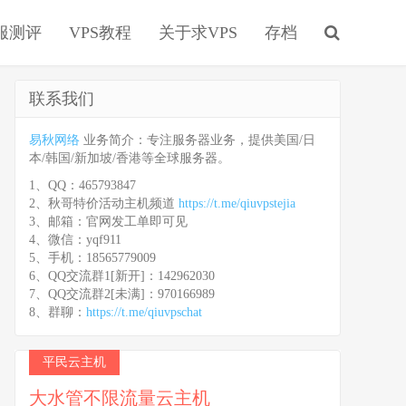
服测评
VPS教程
关于求VPS
存档
联系我们
易秋网络
业务简介：专注服务器业务，提供美国/日
本/韩国/新加坡/香港等全球服务器。
1、QQ：465793847
2、秋哥特价活动主机频道
https://t.me/qiuvpstejia
3、邮箱：官网发工单即可见
4、微信：yqf911
5、手机：18565779009
6、QQ交流群1[新开]：142962030
7、QQ交流群2[未满]：970166989
8、群聊：
https://t.me/qiuvpschat
平民云主机
大水管不限流量云主机