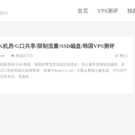
首页
VPS测评
独
优惠码
K机房/G口共享/限制流量/SSD磁盘/韩国VPS测评
.me
阅读(6722)
赞(
1
)
就新加坡/日本/韩国。韩国的带宽其实是比较贵的，所以通常是限制流量的。本
12年的韩国主机销售商，隶属于Renet.Co.,ltd；主要从事独立服务器、VPS等产
本东京、美国洛...