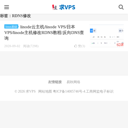
标签：RDNS修改
linode云主机/linode VPS/日本
linux基础
VPS/linode主机修改RDNS教程/反向DNS查
询
2020-09-02
阅读(7298)
赞(
3
)
友情链接
易秋网络
© 2026
求VPS
网站地图
粤ICP备14005746号-4.
工商网监电子标识